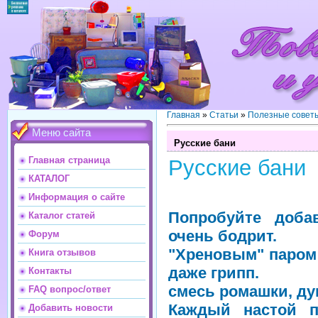
Главная
»
Статьи
»
Полезные совет
Меню сайта
Русские бани
Главная страница
Русские бани
КАТАЛОГ
Информация о сайте
Попробуйте доба
Каталог статей
очень бодрит.
Форум
"Хреновым" паром
Книга отзывов
даже грипп.
Контакты
смесь ромашки, ду
FAQ вопрос/ответ
Каждый настой п
Добавить новости