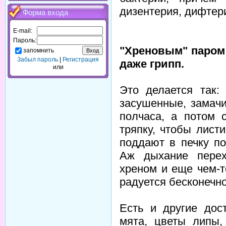
дизентерия, дифтер
Форма входа
E-mail:
Пароль:
"Хреновым" паром
запомнить
Забыл пароль
|
Регистрация
даже грипп.
или
Это делается так:
засушенные, замачи
полчаса, а потом 
тряпку, чтобы лист
поддают в печку по
Аж дыхание перех
хреном и еще чем-т
радуется бесконечно
Есть и другие дос
мята, цветы липы,