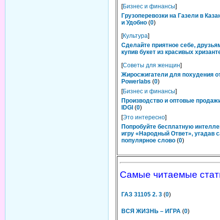
[
Бизнес и финансы
]
Грузоперевозки на Газели в Каза
и Удобно
(
0
)
[
Культура
]
Сделайте приятное себе, друзьям
купив букет из красивых хризант
[
Советы для женщин
]
Жиросжигатели для похудения о
Powerlabs
(
0
)
[
Бизнес и финансы
]
Производство и оптовые продаж
IDGI
(
0
)
[
Это интересно
]
Попробуйте бесплатную интелл
игру «Народный Ответ», угадав 
популярное слово
(
0
)
Самые читаемые стат
ГАЗ 31105 2. 3
(
0
)
ВСЯ ЖИЗНЬ – ИГРА
(
0
)