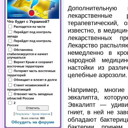
Дополнительную
лекарственные 
терапевтический, 
Что будет с Украиной?
Распадется на части
известно, в медици
Перейдет под контроль
лекарственных пр
запада
Перейдет под контроль
Лекарство распыляю
России
Обстановка
немедленно в кро
стабилизируется и начнет
улучшаться
народной медицин
Вернет Крым и сохранит
настойки из разли
восточные территории
Потеряет часть восточных
целебные аэрозоли.
территорий
Обнищает и влезет в долги
Станет независимой и
Например, многие
процветающей
Отвоюет часть западных
эвкалипта, котору
областей России
2
Эвкалипт — удиви
гниет, в ней не за
[
·
]
Результаты
Архив опросов
обладают бактери
Всего ответов:
803
Обсудить на форуме
бактерии, причем 