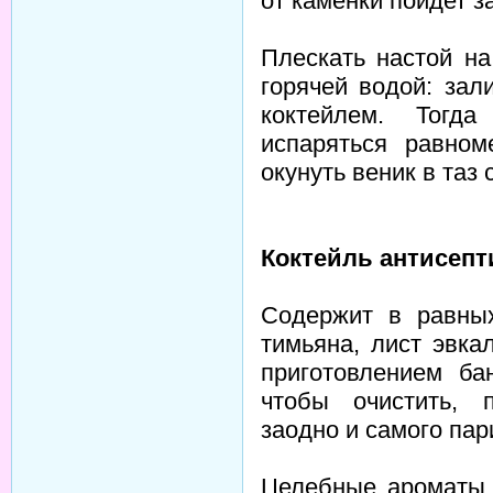
от каменки пойдет з
Плескать настой н
горячей водой: зал
коктейлем. Тогда
испаряться равном
окунуть веник в таз 
Коктейль антисепт
Содержит в равны
тимьяна, лист эвка
приготовлением б
чтобы очистить, 
заодно и самого па
Целебные ароматы 