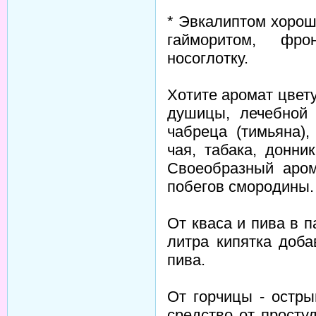
* Эвкалиптом хоро
гайморитом, фр
носоглотку.
Хотите аромат цвет
душицы, лечебной 
чабреца (тимьяна),
чая, табака, донни
Своеобразный аром
побегов смородины.
От кваса и пива в 
литра кипятка доба
пива.
От горчицы - остры
средство от просту