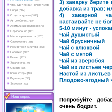
3) заварку берите 
Что? Где? Когда? Почём?
[394]
добавка из трав; ил
Спорт
[2174]
4) заварной ча
Отдых и туризм
[5530]
настаивайте не бол
Автомобили
[17179]
Аномальные явления
[678]
5-10 минут - успок
Образование
[1271]
Чай душистый
Мифы и реальность
[2057]
Чай брусничный
Садоводство
[258]
Чай с клюквой
Искусство и культура
[3708]
Политика
Чай с мятой
[8222]
Бизнес
[7073]
Чай из зверобоя
Здоровье
[1734]
Чай из листьев ч
Оружие
[385]
Настой из листьев
Компьютеры
[109]
Видеоигры
Плодово-ягодный 
[740]
Экология
[390]
Наш опрос
Попробуйте доба
очень бодрит.