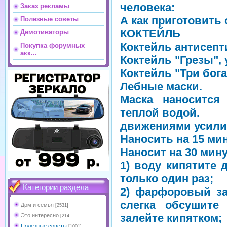
человека:
Заказ рекламы
А как приготовить 
Полезные советы
КОКТЕЙЛЬ
Демотиваторы
Коктейль антисепт
Покупка форумных
акк...
Коктейль "Грезы",
Коктейль "Три бог
Лебные маски.
Маска наносится
теплой водой.
движениями усилит
Наносить на 15 ми
Наносит на 30 мин
1) воду кипятите
только один раз;
Категории раздела
2) фарфоровый за
слегка обсушите
Дом и семья
[2531]
залейте кипятком;
Это интересно
[214]
Полезные советы
[1001]