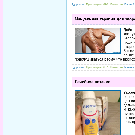
Здоровье
| Просмотров: 930 | Поместил:
Ржавый
Мануальная терапия для здо
Действ
как ну
беспок
люди,
стерпе
бывает
понять
прислушиваться к тому, что происх
Здоровье
| Просмотров: 657 | Поместил:
Ржавый
Лечебное питание
Здоров
челов
ценнос
должно
И, каж
лучше 
органи
есть п