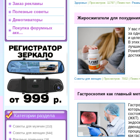
Здоровье
| Просмотров: 11797 | Поместил:
Ржав
Заказ рекламы
Полезные советы
Жиросжигатели для похудения
Демотиваторы
Покупка форумных
У вас 
акк...
за од
и цел
В этих
лучши
Power
дости
Советы для женщин
| Просмотров: 7932 | Помес
Гастроскопия как главный ме
Гастр
котор
состоя
Категории раздела
(ЖКТ).
эндоск
Советы для мужчин
двенад
[210]
процед
Советы для женщин
[644]
как га
Вредные привычки
[28]