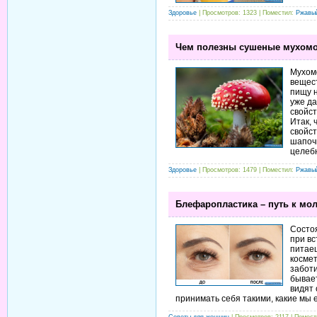
Здоровье
| Просмотров: 1323 | Поместил:
Ржавы
Чем полезны сушеные мухом
Мухомо
вещест
пищу н
уже да
свойст
Итак,
свойс
шапочк
целеб
Здоровье
| Просмотров: 1479 | Поместил:
Ржавы
Блефаропластика – путь к мо
Состоя
при вс
питае
космет
заботи
бывает
видят 
принимать себя такими, какие мы 
Советы для женщин
| Просмотров: 2117 | Помес