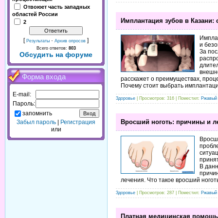
Отвоюет часть западных
областей России
Имплантация зубов в Казани:
2
Импла
[
·
]
Результаты
Архив опросов
и безо
Всего ответов:
803
За по
Обсудить на форуме
распр
длител
внешн
Форма входа
расскажет о преимуществах, проце
Почему стоит выбрать имплантац
E-mail:
Здоровье
| Просмотров: 316 | Поместил:
Ржавый
Пароль:
запомнить
Вросший ноготь: причины и л
Забыл пароль
|
Регистрация
или
Вросши
пробле
ситуац
принят
В данн
причи
лечения. Что такое вросший ногот
Здоровье
| Просмотров: 287 | Поместил:
Ржавый
Платная медицинская помощь: 