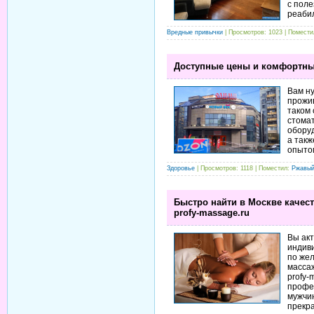
с пол
реаби
Вредные привычки
| Просмотров: 1023 | Помест
Доступные цены и комфортный
Вам н
прожив
таком
стомат
обору
а так
опыто
Здоровье
| Просмотров: 1118 | Поместил:
Ржавы
Быстро найти в Москве качест
profy-massage.ru
Вы ак
индив
по же
массаж
profy-
профе
мужчин
прекр