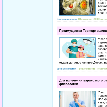
более
технол
своим 
диагно
Советы для женщин
| Просмотров: 550 | Помест
Преимущества Торпедо вшиван
У вас 
наркот
зашла 
своев
опытн
самое
излечи
отдать должное клинике Детокс, н
Вредные привычки
| Просмотров: 565 | Помести
Для излечения варикозного р
флебологии
У вас
появил
Вас м
язва, 
вас тр