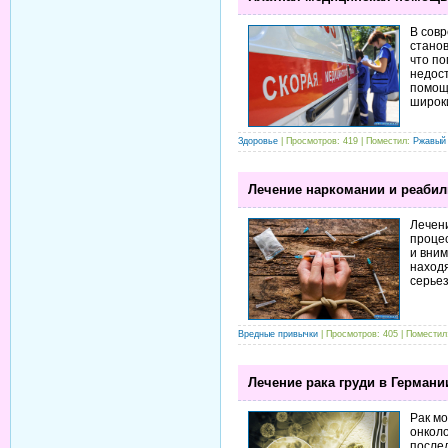
В совр
станов
что п
недост
помощь
широки
Здоровье
| Просмотров: 419 | Поместил:
Ржавый
Лечение наркомании и реаби
Лечен
проце
и вним
находя
серьез
Вредные привычки
| Просмотров: 405 | Помести
Лечение рака груди в Германи
Рак м
онколо
послед