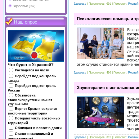
Здоровье
| Просмотров: 691 | Поместил:
Ржавый
Здоровье
[852]
Психологическая помощь и тре
Наш опрос
В совр
котор
Напря
эмоцио
нашем
личных
забыва
психол
этом случае становится крайне н
Что будет с Украиной?
Распадется на части
Здоровье
| Просмотров: 499 | Поместил:
Ржавый
Перейдет под контроль
запада
Перейдет под контроль
Звукотерапия с использовани
России
Обстановка
Звуков
стабилизируется и начнет
практи
улучшаться
внутре
Вернет Крым и сохранит
традиц
восточные территории
медици
Потеряет часть восточных
тибетс
территорий
решит
Обнищает и влезет в долги
эмоци
Станет независимой и
Здоровье
| Просмотров: 315 | Поместил:
Ржавый
процветающей