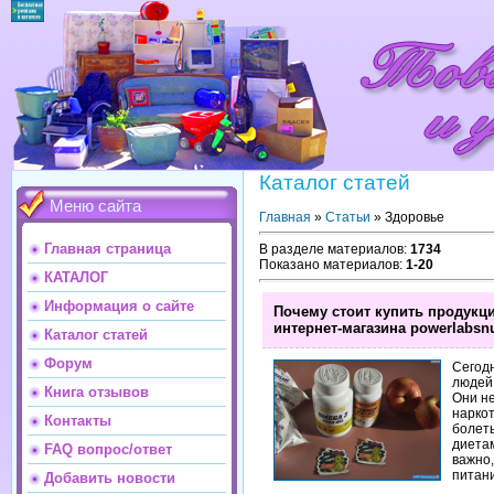
Каталог статей
Меню сайта
Главная
»
Статьи
» Здоровье
Главная страница
В разделе материалов
:
1734
Показано материалов
:
1-20
КАТАЛОГ
Информация о сайте
Почему стоит купить продукц
интернет-магазина powerlabsnut
Каталог статей
Форум
Сегод
людей 
Книга отзывов
Они не
наркот
Контакты
болеть
диетам
FAQ вопрос/ответ
важно,
питан
Добавить новости