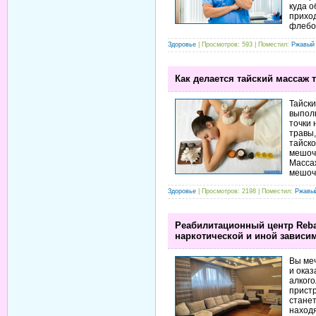
куда 
прихо
флебо
Здоровье
| Просмотров: 593 | Поместил:
Ржавый
Как делается тайский массаж
Тайск
выпол
точки 
травы,
тайск
мешоч
Массаж
мешочк
Здоровье
| Просмотров: 2198 | Поместил:
Ржавы
Реабилитационный центр Reba
наркотической и иной зависи
Вы меч
и оказ
алкого
прист
стане
находя