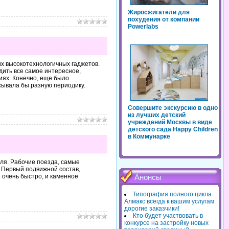
Жиросжигатели для
похудения от компании
Powerlabs
их высокотехнологичных гаджетов.
дить все самое интересное,
ниях. Конечно, еще было
сывала бы разную периодику.
Совершите экскурсию в одно
из лучших детский
учреждений Москвы в виде
детского сада Happy Children
в Коммунарке
еля. Рабочие поезда, самые
. Первый подвижной состав,
и очень быстро, и каменное
Анонсы
Типография полного цикла
Алмакс всегда к вашим услугам
дорогие заказчики!
Кто будет участвовать в
конкурсе на застройку новых