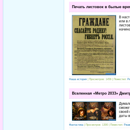
Печать листовок в былые вре
В наст
или в 
листов
начин
Наша история
| Просмотров: 1456 | Поместил:
Р
Вселенная «Метро 2033» Дмит
Думали
сможет
своей 
даты в
Фантастика
| Просмотров: 1300 | Поместил:
Ржа