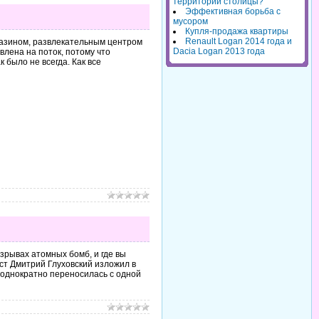
территорий столицы?
Эффективная борьба с
мусором
Купля-продажа квартиры
Renault Logan 2014 года и
газином, развлекательным центром
Dacia Logan 2013 года
влена на поток, потому что
 было не всегда. Как все
взрывах атомных бомб, и где вы
ст Дмитрий Глуховский изложил в
неоднократно переносилась с одной