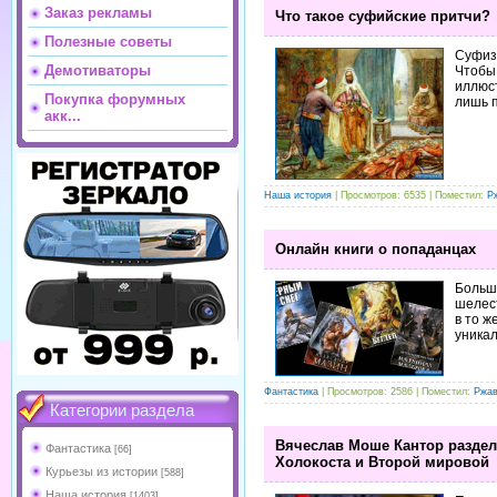
Заказ рекламы
Что такое суфийские притчи?
Полезные советы
Суфизм
Демотиваторы
Чтобы
иллюст
Покупка форумных
лишь п
акк...
Наша история
| Просмотров: 6535 | Поместил:
Р
Онлайн книги о попаданцах
Больш
шелест
в то ж
уника
Фантастика
| Просмотров: 2586 | Поместил:
Ржа
Категории раздела
Вячеслав Моше Кантор раздел
Фантастика
[66]
Холокоста и Второй мировой
Курьезы из истории
[588]
Наша история
[1403]