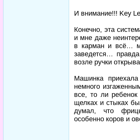
И внимание!!! Key L
Конечно, эта систе
и мне даже неинте
в карман и всё… м
заведется… правда
возле ручки открыв
Машинка приехала
немного изгаженны
все, то ли ребено
щелках и стыках б
думал, что фриц
особенно коров и ов