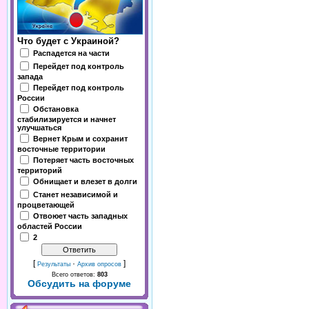
Что будет с Украиной?
Распадется на части
Перейдет под контроль
запада
Перейдет под контроль
России
Обстановка
стабилизируется и начнет
улучшаться
Вернет Крым и сохранит
восточные территории
Потеряет часть восточных
территорий
Обнищает и влезет в долги
Станет независимой и
процветающей
Отвоюет часть западных
областей России
2
[
·
]
Результаты
Архив опросов
Всего ответов:
803
Обсудить на форуме