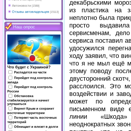
декабрьскими моро
Автоновости
[1589]
из пластика на з
Отзывы автовладельцев
[15113]
неплотно была прик
просто выдавил
Наш опрос
сервисменам, дел
сервиса поставил а
удосужился перегн
ходу заявил, что ви
что я не мыл ещё м
Что будет с Украиной?
этому поводу посл
Распадется на части
двусторонний скотч
Перейдет под контроль
запада
расслоился. Это м
Перейдет под контроль
России
воздействии и заво
Обстановка
может по опреде
стабилизируется и начнет
улучшаться
письменном виде е
Вернет Крым и сохранит
восточные территории
линии «Шкода»
Потеряет часть восточных
территорий
неоднократных звон
Обнищает и влезет в долги