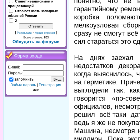
понятно, что не 
Станет независимой и
процветающей
гарантийному ремон
Отвоюет часть западных
коробка поломаю
областей России
2
мелкоузловая сбор
сразу не смогут всё
[
·
]
Результаты
Архив опросов
Всего ответов:
803
сил стараться это с
Обсудить на форуме
Форма входа
На днях заехал 
недостатков декор
E-mail:
когда выяснилось, 
Пароль:
запомнить
на герметике. Прич
Забыл пароль
|
Регистрация
выглядели так, ка
или
говорится «по-сов
официалов, несмотр
решил всё-таки да
ведь я же не покупа
Машина, несмотря н
миллион. Пока экс