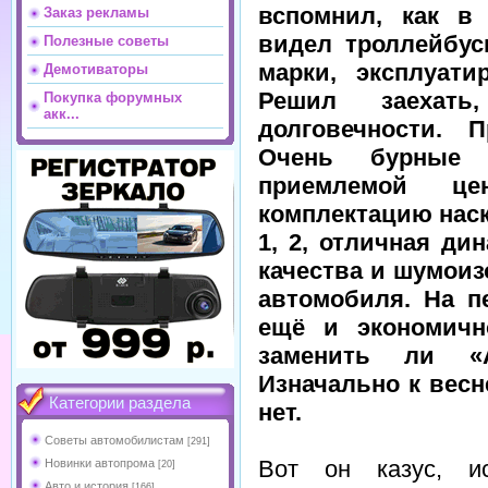
вспомнил, как в
Заказ рекламы
видел троллейбус
Полезные советы
марки, эксплуати
Демотиваторы
Решил заехать
Покупка форумных
акк...
долговечности. П
Очень бурные 
приемлемой це
комплектацию наск
1, 2, отличная ди
качества и шумоиз
автомобиля. На п
ещё и экономичн
заменить ли «
Изначально к весн
Категории раздела
нет.
Советы автомобилистам
[291]
Вот он казус, и
Новинки автопрома
[20]
Авто и история
[166]