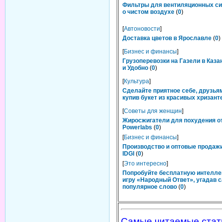
Фильтры для вентиляционных си
о чистом воздухе
(
0
)
[
Автоновости
]
Доставка цветов в Ярославле
(
0
)
[
Бизнес и финансы
]
Грузоперевозки на Газели в Каза
и Удобно
(
0
)
[
Культура
]
Сделайте приятное себе, друзьям
купив букет из красивых хризант
[
Советы для женщин
]
Жиросжигатели для похудения о
Powerlabs
(
0
)
[
Бизнес и финансы
]
Производство и оптовые продаж
IDGI
(
0
)
[
Это интересно
]
Попробуйте бесплатную интелл
игру «Народный Ответ», угадав 
популярное слово
(
0
)
Самые читаемые стат