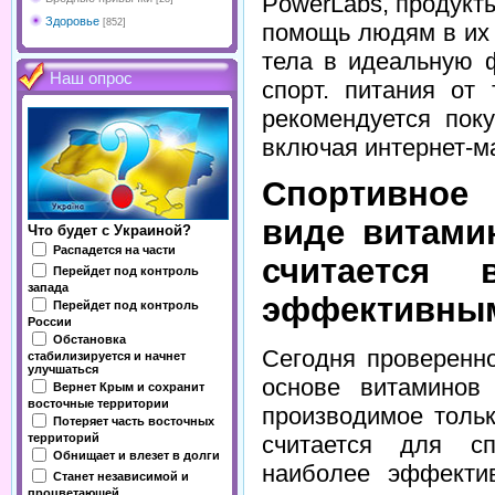
PowerLabs
, продукт
Здоровье
[852]
помощь людям в их 
тела в идеальную 
Наш опрос
спорт. питания от
рекомендуется пок
включая интернет-маг
Спортивное
виде витами
Что будет с Украиной?
Распадется на части
считается 
Перейдет под контроль
запада
эффективным
Перейдет под контроль
России
Обстановка
Сегодня проверенн
стабилизируется и начнет
улучшаться
основе витаминов
Вернет Крым и сохранит
восточные территории
производимое тольк
Потеряет часть восточных
территорий
считается для сп
Обнищает и влезет в долги
наиболее эффекти
Станет независимой и
процветающей