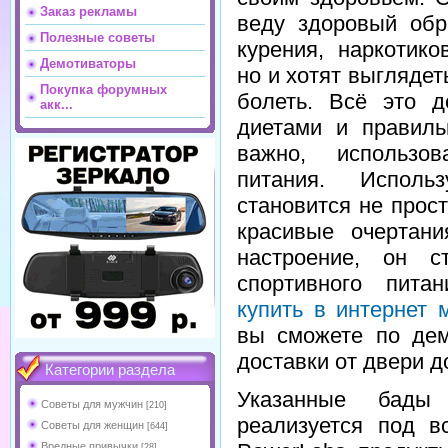
Заказ рекламы
веду здоровый обр
Полезные советы
курения, наркотико
Демотиваторы
но и хотят выглядет
Покупка форумных
болеть. Всё это д
акк...
диетами и правиль
важно, использов
питания. Исполь
становится не прос
красивые очертани
настроение, он с
спортивного пит
купить в интернет 
вы сможете по дем
доставки от двери д
Категории раздела
Указанные бады
Советы для мужчин
[210]
реализуется под 
Советы для женщин
[644]
Вредные привычки
[28]