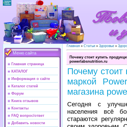
Главная
»
Статьи
»
Здоровье
»
Здор
Меню сайта
Почему стоит купить продукци
powerlabsnutrition.ru
Главная страница
Почему стоит 
КАТАЛОГ
Информация о сайте
маркой Power
Каталог статей
магазина power
Форум
Книга отзывов
Сегодня с улучш
Контакты
населения всё б
FAQ вопрос/ответ
стараются регуляр
Добавить новости
своим здоровьем. 