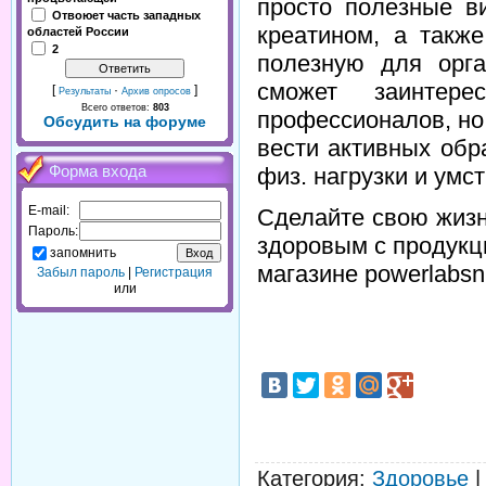
просто полезные в
Отвоюет часть западных
креатином, а такж
областей России
2
полезную для орга
сможет заинтере
[
·
]
Результаты
Архив опросов
Всего ответов:
803
профессионалов, но 
Обсудить на форуме
вести активных обр
Форма входа
физ. нагрузки и умс
E-mail:
Сделайте свою жизн
Пароль:
здоровым с продукц
запомнить
магазине powerlabsnut
Забыл пароль
|
Регистрация
или
Категория
:
Здоровье