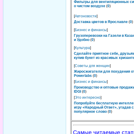
Фильтры для вентиляционных си
о чистом воздухе
(
0
)
[
Автоновости
]
Доставка цветов в Ярославле
(
0
)
[
Бизнес и финансы
]
Грузоперевозки на Газели в Каза
и Удобно
(
0
)
[
Культура
]
Сделайте приятное себе, друзьям
купив букет из красивых хризант
[
Советы для женщин
]
Жиросжигатели для похудения о
Powerlabs
(
0
)
[
Бизнес и финансы
]
Производство и оптовые продаж
IDGI
(
0
)
[
Это интересно
]
Попробуйте бесплатную интелл
игру «Народный Ответ», угадав 
популярное слово
(
0
)
Самые читаемые стат