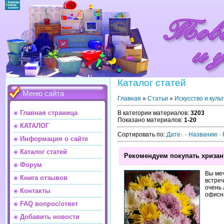
Каталог статей
Меню сайта
Главная
»
Статьи
»
Искусство и куль
Главная страница
В категории материалов
:
3203
Показано материалов
:
1-20
КАТАЛОГ
Сортировать по
:
Дате
·
Названию
·
Информация о сайте
Каталог статей
Рекомендуем покупать хризан
Форум
Вы меч
Книга отзывов
встре
очень 
Контакты
офисн
FAQ вопрос/ответ
Добавить новости