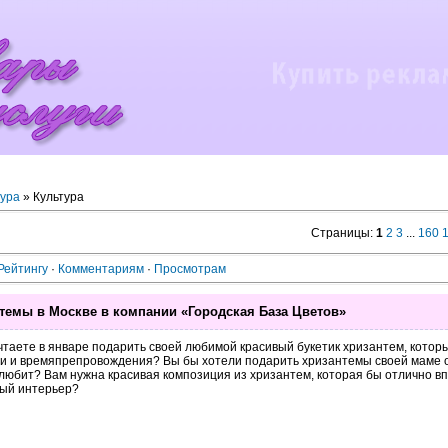
тура
» Культура
Страницы
:
1
2
3
...
160
Рейтингу
·
Комментариям
·
Просмотрам
темы в Москве в компании «Городская База Цветов»
таете в январе подарить своей любимой красивый букетик хризантем, котор
чи и времяпрепровождения? Вы бы хотели подарить хризантемы своей маме 
любит? Вам нужна красивая композиция из хризантем, которая бы отлично вп
ый интерьер?