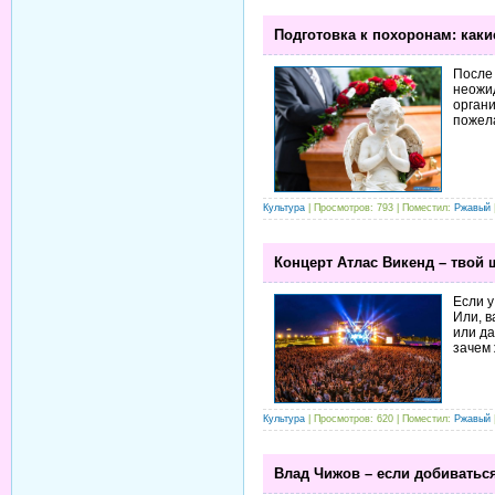
Подготовка к похоронам: каки
После 
неожид
орган
пожел
Культура
| Просмотров: 793 | Поместил:
Ржавый
Концерт Атлас Викенд – твой 
Если у
Или, в
или да
зачем 
Культура
| Просмотров: 620 | Поместил:
Ржавый
Влад Чижов – если добиваться