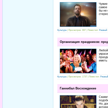
Чужие 
самое 
бы не 
стерео
Культура
| Просмотров: 697 | Поместил:
Ржавый
Организация праздников: про
Любой 
украси
праздн
иметь 
Культура
| Просмотров: 1737 | Поместил:
Ржавы
Ганнибал Восхождение
Скажит
подобн
Но, до
которо