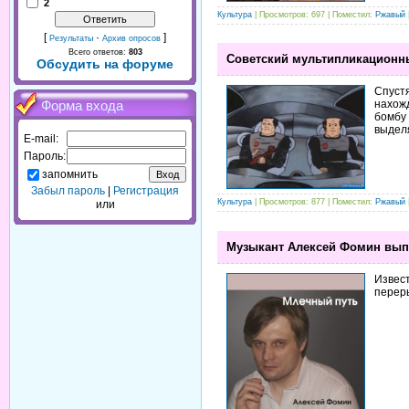
2
Культура
| Просмотров: 697 | Поместил:
Ржавый
[
·
]
Результаты
Архив опросов
Всего ответов:
803
Советский мультипликационн
Обсудить на форуме
Спустя
нахож
Форма входа
бомбу 
выделя
E-mail:
Пароль:
запомнить
Забыл пароль
|
Регистрация
Культура
| Просмотров: 877 | Поместил:
Ржавый
или
Музыкант Алексей Фомин выпу
Извест
переры