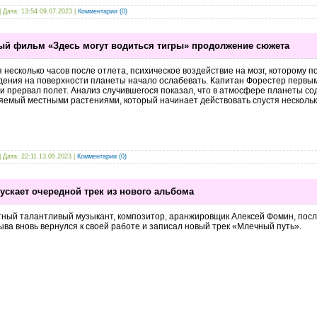
| Дата:
13:54 09.07.2023
|
Комментарии (0)
ый фильм «Здесь могут водиться тигры» продолжение сюжета
 несколько часов после отлета, психическое воздействие на мозг, которому п
дения на поверхности планеты начало ослабевать. Капитан Форестер первым
и прервал полет. Анализ случившегося показал, что в атмосфере планеты с
емый местными растениями, который начинает действовать спустя несколько
| Дата:
22:11 13.05.2023
|
Комментарии (0)
скает очередной трек из нового альбома
ный талантливый музыкант, композитор, аранжировщик Алексей Фомин, посл
ва вновь вернулся к своей работе и записал новый трек «Млечный путь».