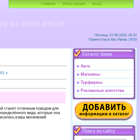
Главная
Регистрация
Вход
Пятница, 07.08.2026, 05:37
Приветствую Вас
Гость
|
RSS
Каталог фирм
Авто
161
»
Магазины
Турфирмы
Рекламные агентства
ый станет отличным поводом для
определённого вида, которые она
исалась в ваш московский
Поиск по сайту