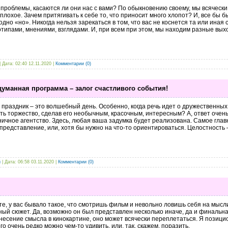
проблемы, касаются ли они нас с вами? По обыкновению своему, мы всячески
плохое. Зачем притягивать к себе то, что приносит много хлопот? И, все бы 
одно «но». Никогда нельзя зарекаться в том, что вас не коснется та или иная
типами, мнениями, взглядами. И, при всем при этом, мы находим разные вых
| Дата:
02:40 12.11.2020
|
Комментарии (0)
думанная программа – залог счастливого события!
праздник – это волшебный день. Особенно, когда речь идет о дружественных
ть торжество, сделав его необычным, красочным, интересным? А, ответ очен
ичное агентство. Здесь, любая ваша задумка будет реализована. Самое гла
представление, или, хотя бы нужно на что-то ориентироваться. Целостность –
й
| Дата:
06:58 03.11.2020
|
Комментарии (0)
е, у вас бывало такое, что смотришь фильм и невольно ловишь себя на мысли
ый сюжет. Да, возможно он был представлен несколько иначе, да и финальна
несение смысла в кинокартине, оно может всячески переплетаться. Я позици
го очень редко можно чем-то удивить, или, так, скажем, поразить.