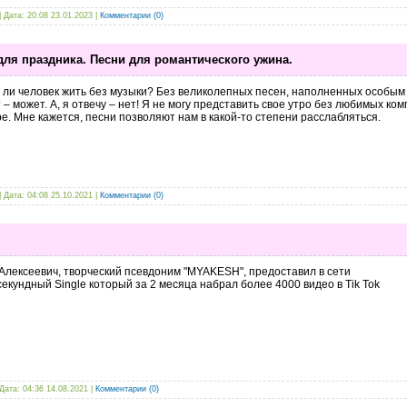
| Дата:
20:08 23.01.2023
|
Комментарии (0)
для праздника. Песни для романтического ужина.
ли человек жить без музыки? Без великолепных песен, наполненных особым с
 – может. А, я отвечу – нет! Я не могу представить свое утро без любимых ко
е. Мне кажется, песни позволяют нам в какой-то степени расслабляться.
| Дата:
04:08 25.10.2021
|
Комментарии (0)
лексеевич, творческий псевдоним "MYAKESH", предоставил в сети
секундный Single который за 2 месяца набрал более 4000 видео в Tik Tok
 Дата:
04:36 14.08.2021
|
Комментарии (0)