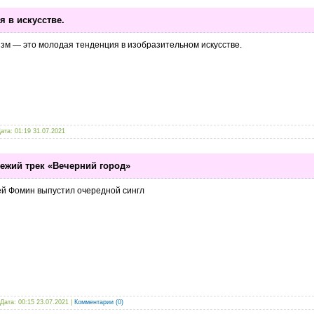
 в искусстве.
зм — это молодая тенденция в изобразительном искусстве.
Дата:
01:19 31.07.2021
ежий трек «Вечерний город»
ей Фомин выпустил очередной сингл
 Дата:
00:15 23.07.2021
|
Комментарии (0)