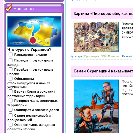
Наш опрос
Картина «Пир королей», как 
Замеча
являет
симво
в посл
Что будет с Украиной?
Распадется на части
Культура
| Просмотров: 348 | Поместил:
Ржавый
Перейдет под контроль
запада
Перейдет под контроль
Семен Скрепецкий наказывае
России
Обстановка
После 
стабилизируется и начнет
алтайс
улучшаться
сцены
Вернет Крым и сохранит
пособ
восточные территории
Потеряет часть восточных
территорий
Обнищает и влезет в долги
Станет независимой и
процветающей
Отвоюет часть западных
областей России