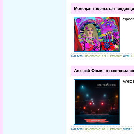
Молодая творческая тенденция
Уфоли
Культура
| Просмотров: 576 | Поместил:
Oleg8
| 
Алексей Фомин представил св
Алекс
Культура
| Просмотров: 881 | Поместил:
arkamf
|