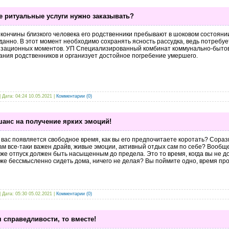
е ритуальные услуги нужно заказывать?
кончины близкого человека его родственники пребывают в шоковом состоянии
анно. В этот момент необходимо сохранять ясность рассудка, ведь потребу
изационных моментов. УП Специализированный комбинат коммунально-бытово
ания родственников и организует достойное погребение умершего.
| Дата:
04:24 10.05.2021
|
Комментарии (0)
шанс на получение ярких эмоций!
 вас появляется свободное время, как вы его предпочитаете коротать? Сораз
ам все-таки важен драйв, живые эмоции, активный отдых сам по себе? Вообщ
же отпуск должен быть насыщенным до предела. Это то время, когда вы не до
же бессмысленно сидеть дома, ничего не делая? Вы поймите одно, время пр
| Дата:
05:30 05.02.2021
|
Комментарии (0)
 справедливости, то вместе!