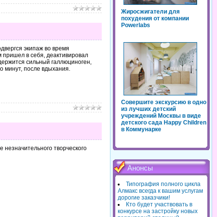
Жиросжигатели для
похудения от компании
Powerlabs
одвергся экипаж во время
 пришел в себя, деактивировал
одержится сильный галлюциноген,
 минут, после вдыхания.
Совершите экскурсию в одно
из лучших детский
учреждений Москвы в виде
детского сада Happy Children
в Коммунарке
е незначительного творческого
Анонсы
Типография полного цикла
Алмакс всегда к вашим услугам
дорогие заказчики!
Кто будет участвовать в
конкурсе на застройку новых