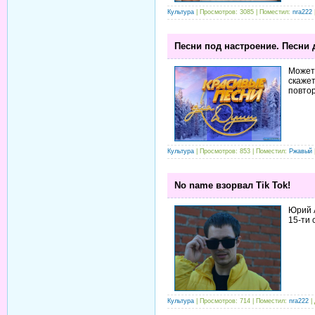
Культура
| Просмотров: 3085 | Поместил:
nra222
Песни под настроение. Песни 
Может 
скажет
повтор
Культура
| Просмотров: 853 | Поместил:
Ржавый
No name взорвал Tik Tok!
Юрий А
15-ти 
Культура
| Просмотров: 714 | Поместил:
nra222
|