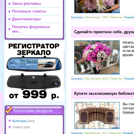
Заказ рекламы
Полезные советы
Культура
| Просмотров: 7956 | Поместил:
Ржавы
Демотиваторы
Покупка форумных
акк...
Сделайте приятное себе, друз
Нежны
цветам
если в
время 
Культура
| Просмотров: 8031 | Поместил:
Ржавы
Купите эксклюзивную библиоте
Вы счи
литера
Категории раздела
бумажн
Культура
[3203]
Этикет
[505]
Культура
| Просмотров: 412 | Поместил:
Ржавый