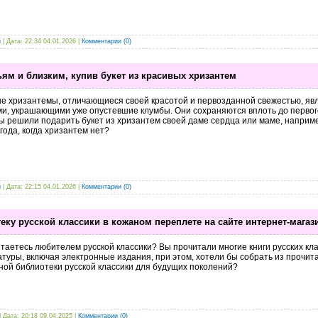
й
| Дата:
22:34 04.01.2026
|
Комментарии (0)
ьям и близким, купив букет из красивых хризантем
е хризантемы, отличающиеся своей красотой и первозданной свежестью, я
и, украшающими уже опустевшие клумбы. Они сохраняются вплоть до первого
ы решили подарить букет из хризантем своей даме сердца или маме, наприме
года, когда хризантем нет?
й
| Дата:
22:15 04.01.2026
|
Комментарии (0)
ку русской классики в кожаном переплете на сайте интернет-магаз
таетесь любителем русской классики? Вы прочитали многие книги русских кл
туры, включая электронные издания, при этом, хотели бы собрать из прочит
ой библиотеки русской классики для будущих поколений?
| Дата:
20:18 09.04.2025
|
Комментарии (0)