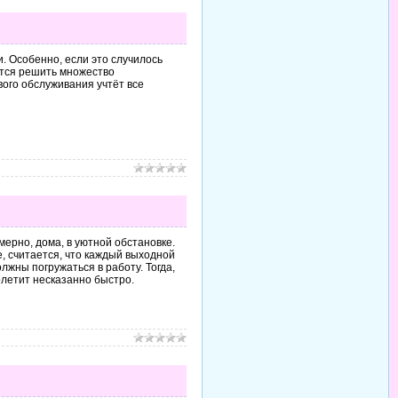
. Особенно, если это случилось
ется решить множество
го обслуживания учтёт все
мерно, дома, в уютной обстановке.
е, считается, что каждый выходной
лжны погружаться в работу. Тогда,
олетит несказанно быстро.