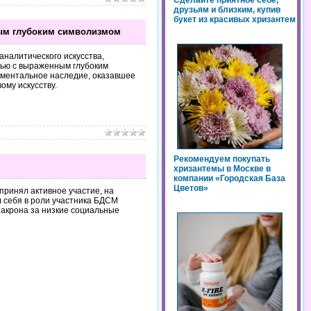
Сделайте приятное себе,
друзьям и близким, купив
букет из красивых хризантем
ным глубоким символизмом
налитического искусства,
стью с выраженным глубоким
ументальное наследие, оказавшее
ому искусству.
Рекомендуем покупать
хризантемы в Москве в
компании «Городская База
Цветов»
ринял активное участие, на
л себя в роли участника БДСМ
акрона за низкие социальные