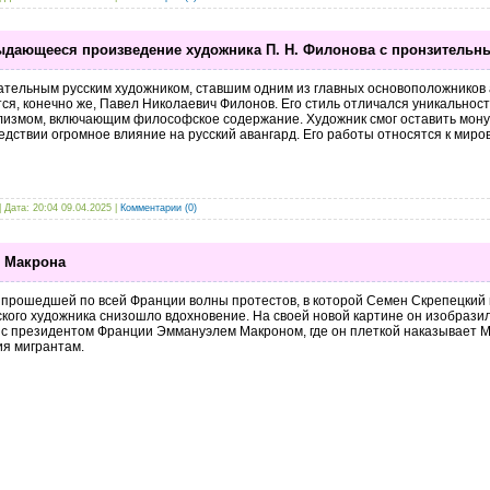
выдающееся произведение художника П. Н. Филонова с пронзитель
тельным русским художником, ставшим одним из главных основоположников а
ся, конечно же, Павел Николаевич Филонов. Его стиль отличался уникально
лизмом, включающим философское содержание. Художник смог оставить мон
едствии огромное влияние на русский авангард. Его работы относятся к миров
| Дата:
20:04 09.04.2025
|
Комментарии (0)
т Макрона
прошедшей по всей Франции волны протестов, в которой Семен Скрепецкий п
кого художника снизошло вдохновение. На своей новой картине он изобрази
 с президентом Франции Эммануэлем Макроном, где он плеткой наказывает М
ия мигрантам.