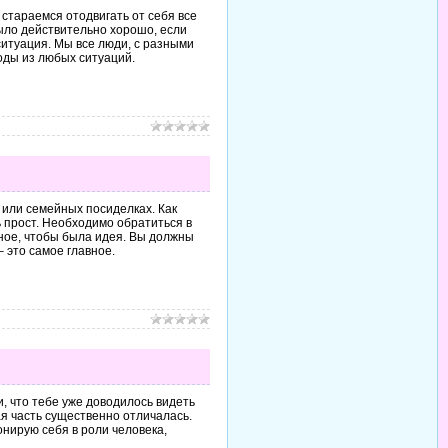
 стараемся отодвигать от себя все
было действительно хорошо, если
 ситуация. Мы все люди, с разными
оды из любых ситуаций.
 или семейных посиделках. Как
ь прост. Необходимо обратиться в
вное, чтобы была идея. Вы должны
 это самое главное.
, что тебе уже доводилось видеть
я часть существенно отличалась.
онирую себя в роли человека,