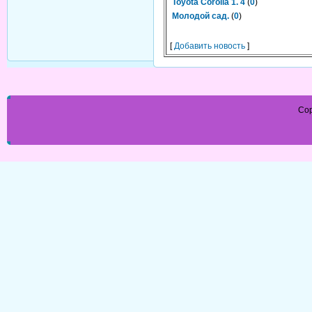
Toyota Corolla 1. 4
(
0
)
Молодой сад.
(
0
)
[
Добавить новость
]
Cop