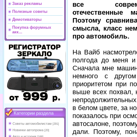
все соврем
Заказ рекламы
отечественные м
Полезные советы
Поэтому сравнив
Демотиваторы
смысла, класс нем
Покупка форумных
акк...
про автомобиль.
На Вайб насмотрелс
полгода до меня и
Сначала мне машин
немного с друго
приоритетом при п
выше всех похвал, 
непродолжительных 
в белом цвете, за н
Категории раздела
показалось при осм
автосалоне, поэтому
Советы автомобилистам
[291]
дали. Поэтому, по
Новинки автопрома
[20]
Авто и история
[166]