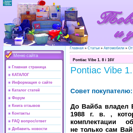
Главная
»
Статьи
»
Автомобили
»
От
Меню сайта
Pontiac Vibe 1. 8 i 16V
Главная страница
Pontiac Vibe 1.
КАТАЛОГ
Информация о сайте
Совет покупателю:
Каталог статей
Форум
До Вайба владел 
Книга отзывов
1988 г. в. , кот
Контакты
комплектации об
FAQ вопрос/ответ
не только сам Вай
Добавить новости