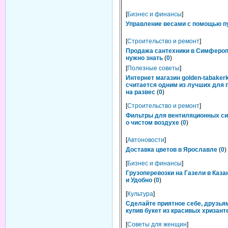
[
Бизнес и финансы
]
Управление весами с помощью п
[
Строительство и ремонт
]
Продажа сантехники в Симфероп
нужно знать
(
0
)
[
Полезные советы
]
Интернет магазин golden-tabakerk
считается одним из лучших для 
на развес
(
0
)
[
Строительство и ремонт
]
Фильтры для вентиляционных си
о чистом воздухе
(
0
)
[
Автоновости
]
Доставка цветов в Ярославле
(
0
)
[
Бизнес и финансы
]
Грузоперевозки на Газели в Каза
и Удобно
(
0
)
[
Культура
]
Сделайте приятное себе, друзьям
купив букет из красивых хризант
[
Советы для женщин
]