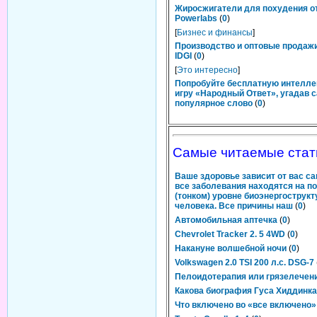
Жиросжигатели для похудения о
Powerlabs
(
0
)
[
Бизнес и финансы
]
Производство и оптовые продаж
IDGI
(
0
)
[
Это интересно
]
Попробуйте бесплатную интелл
игру «Народный Ответ», угадав 
популярное слово
(
0
)
Самые читаемые стат
Ваше здоровье зависит от вас са
все заболевания находятся на п
(тонком) уровне биоэнергострукт
человека. Все причины наш
(
0
)
Автомобильная аптечка
(
0
)
Chevrolet Tracker 2. 5 4WD
(
0
)
Накануне волшебной ночи
(
0
)
Volkswagen 2.0 TSI 200 л.с. DSG-7
Пелоидотерапия или грязелечен
Какова биография Гуса Хиддинк
Что включено во «все включено»