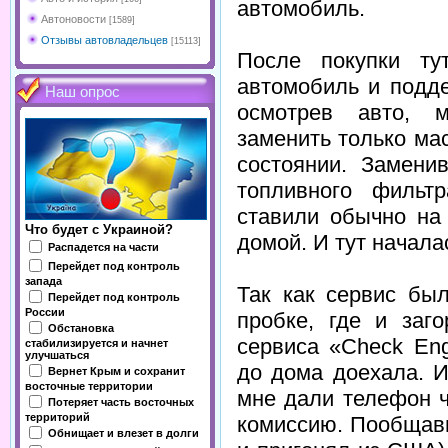
автомобиль.
Автоновости
[1589]
Отзывы автовладельцев
[15113]
После покупки ту
автомобиль и подде
Наш опрос
осмотрев авто, м
заменить только ма
состоянии. Замени
топливного фильт
ставили обычно на
Что будет с Украиной?
домой. И тут нача
Распадется на части
Перейдет под контроль
запада
Так как сервис бы
Перейдет под контроль
России
пробке, где и заг
Обстановка
сервиса «Check Eng
стабилизируется и начнет
улучшаться
до дома доехала. И
Вернет Крым и сохранит
восточные территории
мне дали телефон ч
Потеряет часть восточных
территорий
комиссию. Пообщавш
Обнищает и влезет в долги