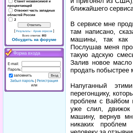
и пригонял из США)
Станет независимой и
процветающей
ближайшего сервиса
Отвоюет часть западных
областей России
2
В сервисе мне прод
там написано, ска
[
·
]
Результаты
Архив опросов
Всего ответов:
803
машины, так как 
Обсудить на форуме
Послушав меня про 
Форма входа
такую адскую смес
Залив новое масло
E-mail:
продать побыстрее 
Пароль:
запомнить
Забыл пароль
|
Регистрация
Напуганный этим
или
перегонщику, котор
проблем с Вайбом н
уже слил, движок
машину, вернув мн
никаких проблем 
человеку за отзывчи