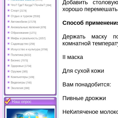
Добавить столову
Что? Где? Когда? Почём?
[394]
хорошо перемешать
Спорт
[2174]
Отдых и туризм
[5530]
Способ применени
Автомобили
[17179]
Аномальные явления
[678]
Образование
[1271]
Держать маску п
Мифы и реальность
[2057]
комнатной темпера
Садоводство
[258]
Искусство и культура
[3708]
Политика
II маска
[8222]
Бизнес
[7073]
Здоровье
[1734]
Для сухой кожи
Оружие
[385]
Компьютеры
[109]
Видеоигры
Вам понадобится:
[740]
Экология
[390]
Пивные дрожжи
Наш опрос
НеКипяченое молок