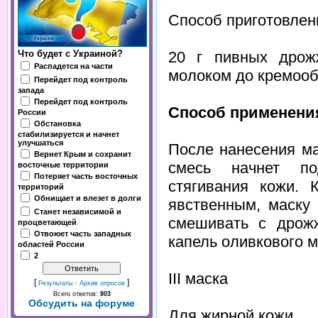
Способ приготовлен
20 г пивных дрож
Что будет с Украиной?
Распадется на части
молоком до кремооб
Перейдет под контроль
запада
Перейдет под контроль
Способ применени
России
Обстановка
стабилизируется и начнет
улучшаться
После нанесения ма
Вернет Крым и сохранит
смесь начнет по
восточные территории
Потеряет часть восточных
стягивания кожи. 
территорий
Обнищает и влезет в долги
явственным, маску
Станет независимой и
смешивать с дрож
процветающей
Отвоюет часть западных
капель оливкового м
областей России
2
III маска
[
·
]
Результаты
Архив опросов
Всего ответов:
803
Обсудить на форуме
Для жирной кожи