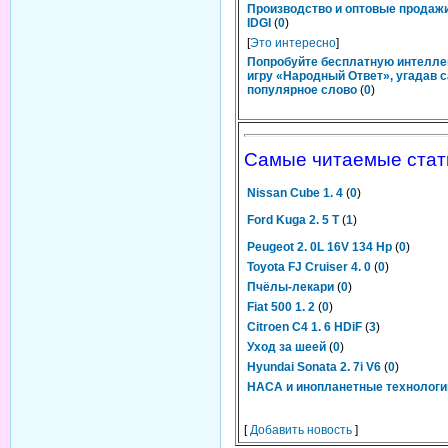
Производство и оптовые продаж
IDGI
(
0
)
[
Это интересно
]
Попробуйте бесплатную интелл
игру «Народный Ответ», угадав 
популярное слово
(
0
)
Самые читаемые стат
Nissan Cube 1. 4
(
0
)
Ford Kuga 2. 5 T
(
1
)
Peugeot 2. 0L 16V 134 Hp
(
0
)
Toyota FJ Cruiser 4. 0
(
0
)
Пчёлы-лекари
(
0
)
Fiat 500 1. 2
(
0
)
Citroen C4 1. 6 HDiF
(
3
)
Уход за шеей
(
0
)
Hyundai Sonata 2. 7i V6
(
0
)
НАСА и инопланетные технологи
[
Добавить новость
]