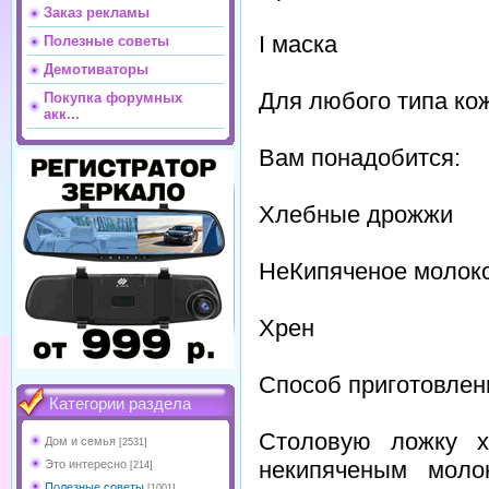
Заказ рекламы
I маска
Полезные советы
Демотиваторы
Для любого типа ко
Покупка форумных
акк...
Вам понадобится:
Хлебные дрожжи
НеКипяченое молок
Хрен
Способ приготовлен
Категории раздела
Столовую ложку х
Дом и семья
[2531]
некипяченым моло
Это интересно
[214]
Полезные советы
[1001]