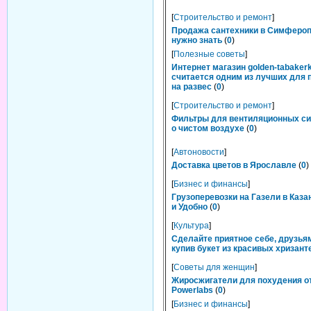
[
Строительство и ремонт
]
Продажа сантехники в Симфероп
нужно знать
(
0
)
[
Полезные советы
]
Интернет магазин golden-tabakerk
считается одним из лучших для 
на развес
(
0
)
[
Строительство и ремонт
]
Фильтры для вентиляционных си
о чистом воздухе
(
0
)
[
Автоновости
]
Доставка цветов в Ярославле
(
0
)
[
Бизнес и финансы
]
Грузоперевозки на Газели в Каза
и Удобно
(
0
)
[
Культура
]
Сделайте приятное себе, друзьям
купив букет из красивых хризант
[
Советы для женщин
]
Жиросжигатели для похудения о
Powerlabs
(
0
)
[
Бизнес и финансы
]