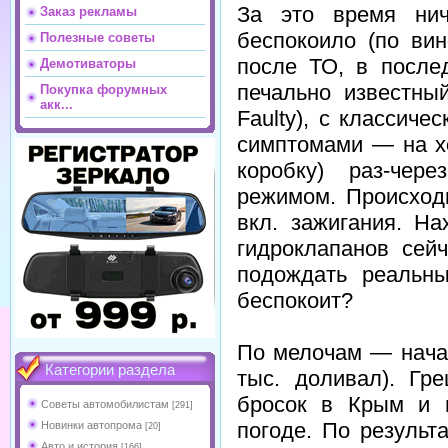
За это время нич
Заказ рекламы
беспокоило (по вин
Полезные советы
после ТО, в после
Демотиваторы
печально известны
Покупка форумных
акк...
Faulty), с классич
симптомами — на х
коробку) раз-чер
режимом. Происходи
вкл. зажигания. Н
гидроклапанов сейч
подождать реальны
беспокоит?
По мелочам — начал
Категории раздела
тыс. доливал). Гр
бросок в Крым и н
Советы автомобилистам
[291]
погоде. По результ
Новинки автопрома
[20]
Авто и история
[166]