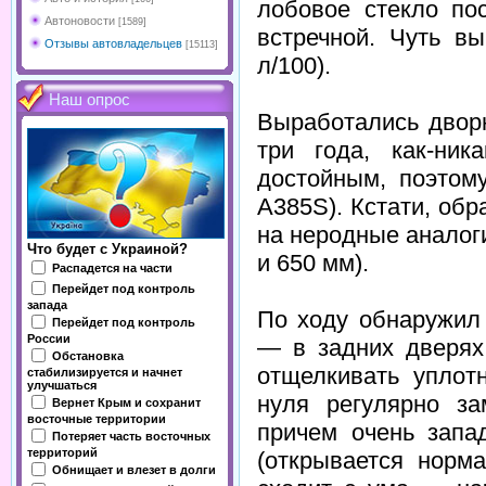
лобовое стекло по
Автоновости
[1589]
встречной. Чуть вы
Отзывы автовладельцев
[15113]
л/100).
Наш опрос
Выработались дворн
три года, как-ник
достойным, поэтому
A385S). Кстати, об
на неродные аналог
Что будет с Украиной?
и 650 мм).
Распадется на части
Перейдет под контроль
запада
По ходу обнаружил
Перейдет под контроль
России
— в задних дверях
Обстановка
отщелкивать уплотн
стабилизируется и начнет
улучшаться
нуля регулярно за
Вернет Крым и сохранит
восточные территории
причем очень запа
Потеряет часть восточных
территорий
(открывается норм
Обнищает и влезет в долги