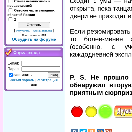
сходит с ума — нач
Станет независимой и
процветающей
открыта, пока танц
Отвоюет часть западных
двери не приходит в
областей России
2
Если резюмировать 
[
·
]
Результаты
Архив опросов
Всего ответов:
803
то более-менее 
Обсудить на форуме
(особенно, с уч
Форма входа
каждодневной эксплу
E-mail:
Пароль:
запомнить
P. S. Не прошло 
Забыл пароль
|
Регистрация
обнаружил вторую
или
приятным сюрпри