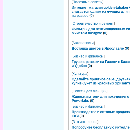
[
Полезные советы
]
Интернет магазин golden-tabakerk
считается одним из лучших для 
на развес
(
0
)
[
Строительство и ремонт
]
Фильтры для вентиляционных си
о чистом воздухе
(
0
)
[
Автоновости
]
Доставка цветов в Ярославле
(
0
)
[
Бизнес и финансы
]
Грузоперевозки на Газели в Каза
и Удобно
(
0
)
[
Культура
]
Сделайте приятное себе, друзьям
купив букет из красивых хризант
[
Советы для женщин
]
Жиросжигатели для похудения о
Powerlabs
(
0
)
[
Бизнес и финансы
]
Производство и оптовые продаж
IDGI
(
0
)
[
Это интересно
]
Попробуйте бесплатную интелл