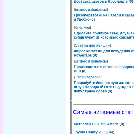
Доставка цветов в Ярославле
(
0
)
[
Бизнес и финансы
]
Грузоперевозки на Газели в Каза
и Удобно
(
0
)
[
Культура
]
Сделайте приятное себе, друзьям
купив букет из красивых хризант
[
Советы для женщин
]
Жиросжигатели для похудения о
Powerlabs
(
0
)
[
Бизнес и финансы
]
Производство и оптовые продаж
IDGI
(
0
)
[
Это интересно
]
Попробуйте бесплатную интелл
игру «Народный Ответ», угадав 
популярное слово
(
0
)
Самые читаемые стат
Mercedes GLK 350 4Matic
(
0
)
Toyota Camry 2. 0
(
144
)