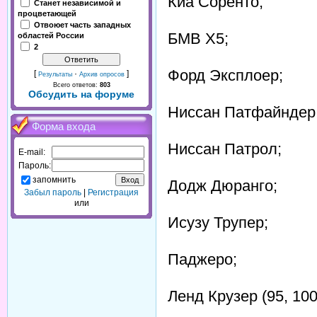
Киа Соренто;
Станет независимой и
процветающей
Отвоюет часть западных
БМВ Х5;
областей России
2
Форд Эксплоер;
[
·
]
Результаты
Архив опросов
Всего ответов:
803
Обсудить на форуме
Ниссан Патфайндер
Форма входа
Ниссан Патрол;
E-mail:
Пароль:
запомнить
Додж Дюранго;
Забыл пароль
|
Регистрация
или
Исузу Трупер;
Паджеро;
Ленд Крузер (95, 100