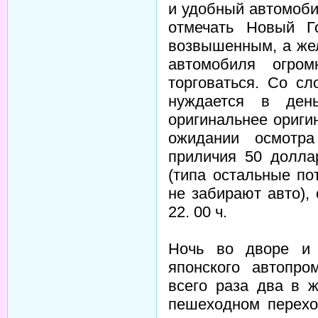
и удобный автомоби
отмечать Новый Г
возвышенным, а жел
автомобиля огро
торговаться. Со сл
нуждается в ден
оригинальнее ориги
ожидании осмотра
приличия 50 долла
(типа остальные по
не забирают авто),
22. 00 ч.
Ночь во дворе и
японского автопр
всего раза два в ж
пешеходном перехо