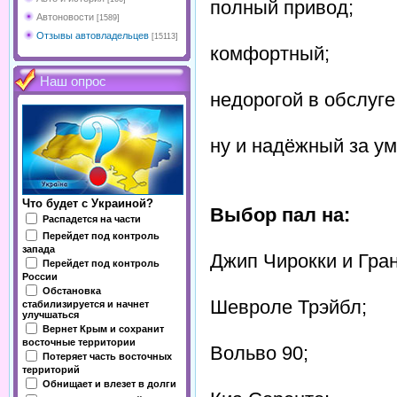
полный привод;
Автоновости
[1589]
Отзывы автовладельцев
[15113]
комфортный;
Наш опрос
недорогой в обслуге
ну и надёжный за у
Что будет с Украиной?
Выбор пал на:
Распадется на части
Перейдет под контроль
запада
Джип Чирокки и Гран
Перейдет под контроль
России
Обстановка
Шевроле Трэйбл;
стабилизируется и начнет
улучшаться
Вернет Крым и сохранит
восточные территории
Вольво 90;
Потеряет часть восточных
территорий
Обнищает и влезет в долги