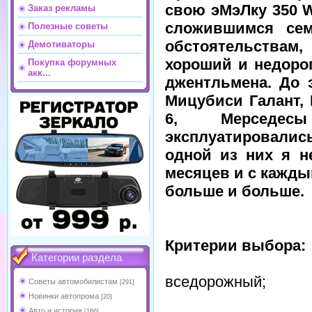
свою эМэЛку 350 
Заказ рекламы
сложившимся се
Полезные советы
обстоятельствам,
Демотиваторы
хороший и недоро
Покупка форумных
акк...
джентльмена. До 
Мицубиси Галант, 
6, Мерседе
эксплуатировали
одной из них я н
месяцев и с кажды
больше и больше.
Критерии выбора:
Категории раздела
вседорожный;
Советы автомобилистам
[291]
Новинки автопрома
[20]
Авто и история
[166]