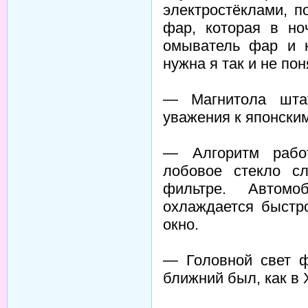
электростёклами, п
фар, которая в но
омыватель фар и к
нужна я так и не пон
— Магнитола штат
уважения к японски
— Алгоритм рабо
лобовое стекло с
фильтре. Автомо
охлаждается быстр
окно.
— Головной свет ф
ближний был, как в 