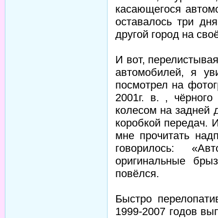
касающегося автомо
оставалось три дн
другой город на сво
И вот, перелистыва
автомобилей, я ув
посмотрел на фото
2001г. в. , чёрног
колесом на задней д
коробкой передач. 
мне прочитать над
говорилось: «Ав
оригинальные бры
повёлся.
Быстро перелопати
1999-2007 годов вы