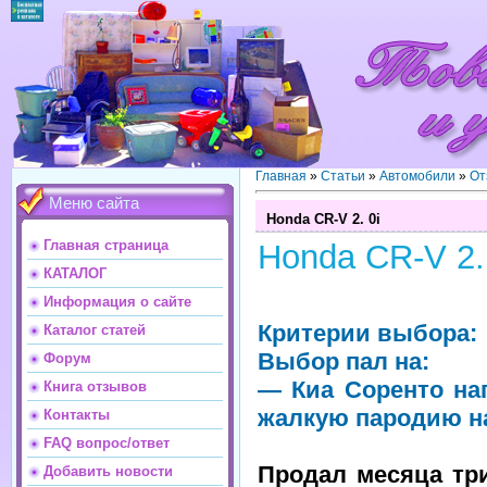
Главная
»
Статьи
»
Автомобили
»
От
Меню сайта
Honda CR-V 2. 0i
Главная страница
Honda CR-V 2.
КАТАЛОГ
Информация о сайте
Критерии выбора:
Каталог статей
Выбор пал на:
Форум
— Киа Соренто на
Книга отзывов
жалкую пародию н
Контакты
FAQ вопрос/ответ
Продал месяца тр
Добавить новости