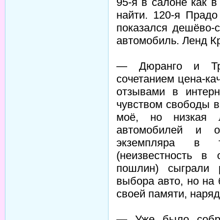
95-я в салоне как 
найти. 120-я Прад
показался дешёво-с
автомобиль. Ленд Кр
— Дюранго и Трэ
сочетанием цена-ка
отзывами в интер
чувством свободы в
моё, но низкая 
автомобилей и о
экземпляра в т
(неизвестность в
пошлин) сыграли
выбора авто, но на
своей памяти, наряд
— Уже было собра