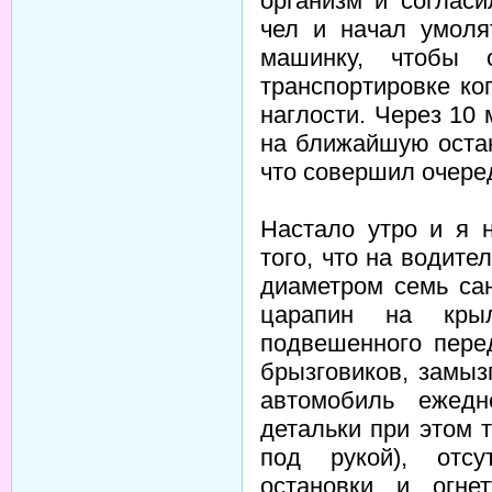
организм и согласи
чел и начал умоля
машинку, чтобы 
транспортировке ког
наглости. Через 10
на ближайшую остан
что совершил очере
Настало утро и я 
того, что на водите
диаметром семь са
царапин на крыл
подвешенного пере
брызговиков, замыз
автомобиль ежедн
детальки при этом 
под рукой), отсу
остановки и огне