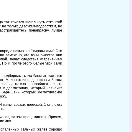
да так хочется щегольнуть открытой
 не только девочкам-подросткам, но
асстраивайтесь понапрасну, лучше
в народе называют "жировиками”. Это
но замечено, что во множестве они
упой. Лечат следствие устранением
 Но и после этого белые угри сами
, подбородка кожа блестит, кажется
ют. Мало кто из подростков избежал
аснения можно попробовать снять
 к дерматологу, который назначит
х барышень, которых косметические
ожу.
 пачки свежих дрожжей, 1 ст. ложку
ть.
часов, затем процеживают. Причем,
ие дня.
воспаленных сальных желез хорошо