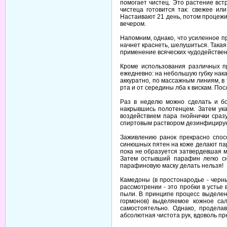
помогает чистец. Это растение вст
чистеца готовится так: свежее ил
Настаивают 21 день, потом процежи
вечером.
Напомним, однако, что усиленное 
начнет краснеть, шелушиться. Така
применение всяческих чудодействен
Кроме использования различных пр
ежедневно: на небольшую губку нак
аккуратно, по массажным линиям, в
рта и от середины лба к вискам. По
Раз в неделю можно сделать и бо
накрывшись полотенцем. Затем ук
воздействием пара гнойнички сраз
спиртовым раствором дезинфицирую
Заживлению ранок прекрасно спос
синюшных пятен на коже делают пар
пока не образуется затвердевшая м
Затем остывший парафин легко сн
парафиновую маску делать нельзя!
Камедоны (в простонародье - черны
рассмотрении - это пробки в устье
пыли. В принципе процесс выделени
гормонов) выделяемое кожное сал
самостоятельно. Однако, продела
абсолютная чистота рук, вдоволь п