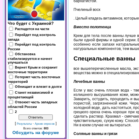
бархатистой.
Пчелиный воск
. Целый кладезь витаминов, которы
Что будет с Украиной?
Вместо полотенца
Распадется на части
Перейдет под контроль
Крем для тела после ванны лучше в
запада
были одной фирмы и одной серии. В
особенно если запахи натуральные
Перейдет под контроль
натуральных компонентов, тем выше
России
Обстановка
Специальные ванны
стабилизируется и начнет
улучшаться
Вернет Крым и сохранит
все вышеперечисленные масла, экстр
восточные территории
вещества можно в специализированн
Потеряет часть восточных
Лечебные ванны
территорий
Обнищает и влезет в долги
Если у вас очень плохая вода - тв
Станет независимой и
излишнего высушивания кожи, можно
процветающей
Заварить, остудить, процедить и вь
Отвоюет часть западных
пористой, загрязненной кожи. Чер
областей России
холодной воде, дать настояться, про
2
грецкого ореха очень хороши при 
сделать раствор. Крахмал - смягча
чувствительную, сухую кожу. Способ
[
·
]
Результаты
Архив опросов
Ни в коем случае не вытираться.
Всего ответов:
803
Обсудить на форуме
Соляные ванны и грязи