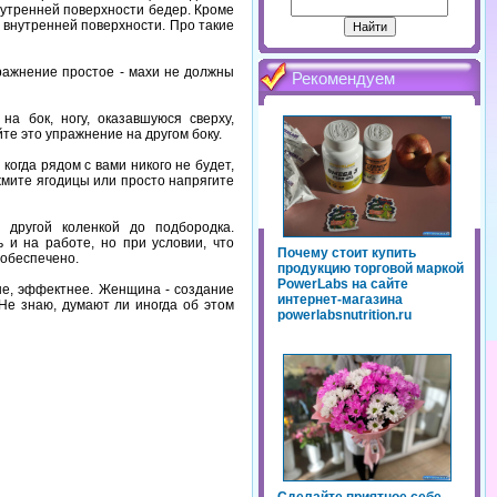
нутренней поверхности бедер. Кроме
 внутренней поверхности. Про такие
ражнение простое - махи не должны
Рекомендуем
а бок, ногу, оказавшуюся сверху,
йте это упражнение на другом боку.
огда рядом с вами никого не будет,
ожмите ягодицы или просто напрягите
 другой коленкой до подбородка.
 и на работе, но при условии, что
Почему стоит купить
 обеспечено.
продукцию торговой маркой
PowerLabs на сайте
чше, эффектнее. Женщина - создание
интернет-магазина
 Не знаю, думают ли иногда об этом
powerlabsnutrition.ru