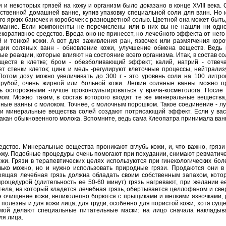
 и некоторых грязей на кожу и организм было доказано в конце XVIII век
ственной домашней ванне, купив упаковку специальной соли для ванн. Но и
о ярких баночек и коробочек с разноцветной солью. Цветной она может быть,
имание. Если компоненты не перечислены или в них вы не нашли ни одно
екоративное средство. Вреда оно не принесет, но лечебного эффекта от него 
й и тонкой кожи. А вот для заживления ран, язвочек или размягчения кор
ции соляных ванн - обновление кожи, улучшение обмена веществ. Ведь
е реакции, которые влияют на состояние всего организма. Итак, в состав сол
ществ в клетке; бром - обезболивающий эффект; калий, натрий - отвеч
яет стенки клеток; цинк и медь -регулируют клеточные процессы, нейтрали
 Потом дозу можно увеличивать до 300 г - это уровень соли на 100 литр
грубой, очень жирной или больной кожи. Легкие соляные ванны можно п
ь осторожными -лучше проконсультироваться у врача-косметолога. После
мом. Можно таким, в состав которого входят те же минеральные вещества
ные ванны с молоком. Точнее, с молочным порошком. Такое соединение - лу
и минеральные вещества солей создают потрясающий эффект. Если у вас 
такан обыкновенного молока. Вспомните, ведь сама Клеопатра принимала ван
ство. Минеральные вещества проникают вглубь кожи, и, что важно, грязи 
ожу. Подобные процедуры очень помогают при похудании, снимают ревматиче
ожи. Грязи в терапевтических целях используются при гинекологических бо
лько можно, но и нужно использовать природные грязи. Продаются они в 
ящая лечебная грязь должна обладать своим собственным запахом, кото
роцедурой (длительность ее 50-60 минут) грязь нагревают, при желании е
 тела, на который кладется лечебная грязь, обертывается целлофаном и свер
е очищение кожи, великолепно борются с прыщиками и мелкими язвочками, 
полезны и для кожи лица, для груди, особенно для пористой кожи, хотя суще
имой делают специальные питательные маски: на лицо сначала накладыва
ля лица.