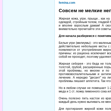
femina.com
Совсем не мелкие не
Жирная кожа, угри, прыщи... как н
одеждой, стройным телом, гладкой 
и вполне взрослым дамам! А скол
внимательно прочитайте эти советы 
Для начала разберемся с понятия
Белые угри (милиумы) - это маленьк
действительно небольшие кисты с 
появляются от употребления жирно
причины: из рациона исключают вс
собой не проходят, поэтому удаляют
Жирная себорея - это беда не толь
толстой, грубой, расширенные поры
этой проблемы, но многие и по 
противовоспалительными и антиги
лечение. А нередко "десант” на л
проблемы лишают аппетита. Так что 
Но в любом случае не помешает 1-2
меда и 1 ст. ложку лимонного сока 
Очень полезно пить настои из кра
каждый день нужно выпивать не мень
Для протирания жирной кожи поле