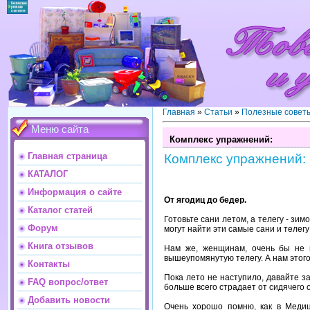
Главная
»
Статьи
»
Полезные совет
Меню сайта
Комплекс упражнений:
Главная страница
Комплекс упражнений:
КАТАЛОГ
Информация о сайте
От ягодиц до бедер.
Каталог статей
Готовьте сани летом, а телегу - зи
Форум
могут найти эти самые сани и телегу
Книга отзывов
Нам же, женщинам, очень бы не п
вышеупомянутую телегу. А нам этого 
Контакты
Пока лето не наступило, давайте з
FAQ вопрос/ответ
больше всего страдает от сидячего 
Добавить новости
Очень хорошо помню, как в Меди