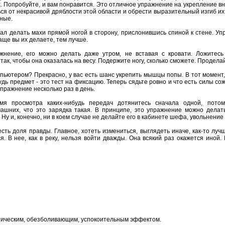
. Попробуйте, и вам понравится. Это отличное упражнение на укрепление в
ься от некрасивой дряблости этой области и обрести выразительный изгиб их
ьные.
ал делать махи прямой ногой в сторону, прислонившись спиной к стене. Уп
аще вы их делаете, тем лучше.
нение, его можно делать даже утром, не вставая с кровати. Ложитесь н
 так, чтобы она оказалась на весу. Подержите ногу, сколько сможете. Продела
пьютером? Прекрасно, у вас есть шанс укрепить мышцы попы. В тот момент, к
дь предмет - это тест на фиксацию. Теперь сядьте ровно и что есть силы с
пражнение несколько раз в день.
я просмотра каких-нибудь передач дотянитесь сначала одной, потом
шних, что это зарядка такая. В принципе, это упражнение можно делать
 Ну и, конечно, ни в коем случае не делайте его в кабинете шефа, увольнение
есть доля правды. Главное, хотеть измениться, выглядеть иначе, как-то лу
. В нее, как в реку, нельзя войти дважды. Она всякий раз окажется иной.
тическим, обезболивающим, успокоительным эффектом.