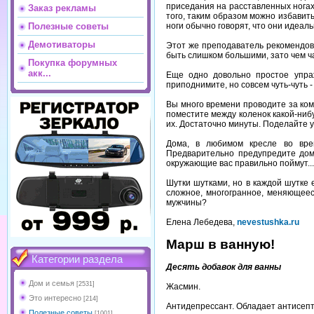
приседания на расставленных ногах
Заказ рекламы
того, таким образом можно избавит
ноги обычно говорят, что они идеал
Полезные советы
Демотиваторы
Этот же преподаватель рекомендов
быть слишком большими, зато чем ч
Покупка форумных
акк...
Еще одно довольно простое упраж
приподнимите, но совсем чуть-чуть -
Вы много времени проводите за ком
поместите между коленок какой-нибу
их. Достаточно минуты. Поделайте у
Дома, в любимом кресле во врем
Предварительно предупредите дома
окружающие вас правильно поймут...
Шутки шутками, но в каждой шутке 
сложное, многогранное, меняющееся
мужчины?
Елена Лебедева,
nevestushka.ru
Марш в ванную!
Категории раздела
Десять добавок для ванны
Дом и семья
[2531]
Жасмин.
Это интересно
[214]
Антидепрессант. Обладает антисеп
Полезные советы
[1001]