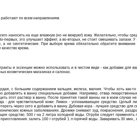
е работают по всем направлениям.
сего наносить на еще влажную (но не мокрую!) кожу. Желательно, чтобы сре
о-первых, это улучшает эффект, а во-вторых, не стоит смешивать запахи. У 
, а не синтетические. При выборе крема обязательно обратите внимание 
 качество крема.
акты и эссенции можно использовать и в чистом виде - как добавки для ван
ых косметических магазинах и салонах.
ердая, с большим содержанием кальция, железа, магния. Чтобы хоть как-то
 добавлять в ванну специальные добавки. Например, отвар лекарственных 
щить этот раствор в ванну. После принятия такой ванны ни в коем случае н
еда - для чувствительной кожи. Лимон - успокаивающее средство. Целый ли
тереть через сито и добавить в ванну. Дубовая кора - лучшее средство для с
хронических кожных заболеваниях. Дрожжи снимают зуд, покраснения, раздр
ющее средство. 500 г на 2 литра холодной воды. Отруби следует применять 
 приготовления: залить 100 г отрубей 1 л горячей воды. Заваривать 30 мин., 