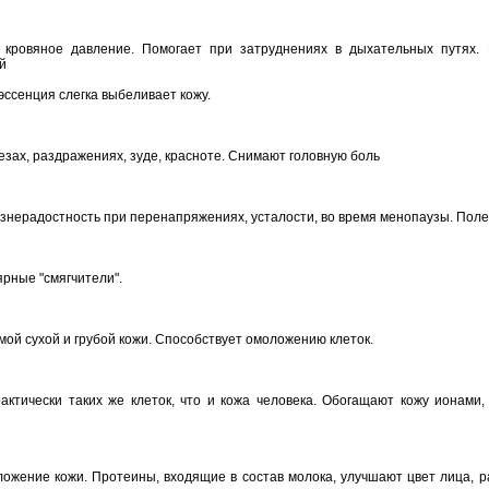
 кровяное давление. Помогает при затруднениях в дыхательных путях. 
й
 эссенция слегка выбеливает кожу.
езах, раздражениях, зуде, красноте. Снимают головную боль
изнерадостность при перенапряжениях, усталости, во время менопаузы. Пол
рные "смягчители".
ой сухой и грубой кожи. Способствует омоложению клеток.
практически таких же клеток, что и кожа человека. Обогащают кожу ионами
ложение кожи. Протеины, входящие в состав молока, улучшают цвет лица, 