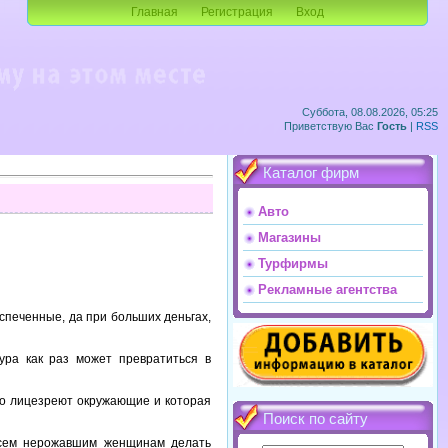
Главная
Регистрация
Вход
Суббота, 08.08.2026, 05:25
Приветствую Вас
Гость
|
RSS
Каталог фирм
Авто
Магазины
Турфирмы
Рекламные агентства
еспеченные, да при больших деньгах,
ура как раз может превратиться в
чно лицезреют окружающие и которая
Поиск по сайту
всем нерожавшим женщинам делать