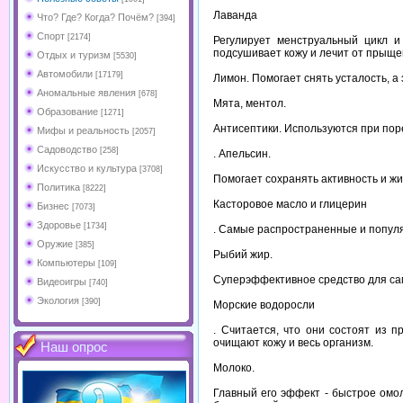
Лаванда
Что? Где? Когда? Почём?
[394]
Спорт
[2174]
Регулирует менструальный цикл и
подсушивает кожу и лечит от прыще
Отдых и туризм
[5530]
Автомобили
[17179]
Лимон. Помогает снять усталость, а
Аномальные явления
[678]
Мята, ментол.
Образование
[1271]
Антисептики. Используются при пор
Мифы и реальность
[2057]
Садоводство
[258]
. Апельсин.
Искусство и культура
[3708]
Помогает сохранять активность и ж
Политика
[8222]
Касторовое масло и глицерин
Бизнес
[7073]
Здоровье
[1734]
. Самые распространенные и популя
Оружие
[385]
Рыбий жир.
Компьютеры
[109]
Суперэффективное средство для сам
Видеоигры
[740]
Экология
[390]
Морские водоросли
. Считается, что они состоят из 
очищают кожу и весь организм.
Наш опрос
Молоко.
Главный его эффект - быстрое омо