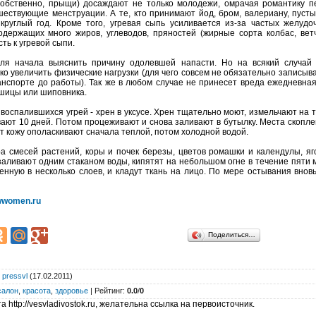
собственно, прыщи) досаждают не только молодежи, омрачая романтику 
шествующие менструации. А те, кто принимают йод, бром, валериану, пуст
круглый год. Кроме того, угревая сыпь усиливается из-за частых желудо
одержащих много жиров, углеводов, пряностей (жирные сорта колбас, ветч
ь к угревой сыпи.
 для начала выяснить причину одолевшей напасти. Но на всякий случай
ко увеличить физические нагрузки (для чего совсем не обязательно записыва
анспорте до работы). Так же в любом случае не принесет вреда ежедневная
ушицы или шиповника.
оспалившихся угрей - хрен в уксусе. Хрен тщательно моют, измельчают на т
ают 10 дней. Потом процеживают и снова заливают в бутылку. Места скопле
т кожу ополаскивают сначала теплой, потом холодной водой.
а смесей растений, коры и почек березы, цветов ромашки и календулы, яг
 заливают одним стаканом воды, кипятят на небольшом огне в течение пяти 
нную в несколько слоев, и кладут ткань на лицо. По мере остывания внов
women.ru
Поделиться…
:
pressvl
(17.02.2011)
салон
,
красота
,
здоровье
|
Рейтинг
:
0.0
/
0
 http://vesvladivostok.ru, желательна ссылка на первоисточник.