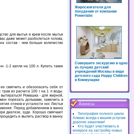
Жиросжигатели для
похудения от компании
Powerlabs
дство для мытья и крем после мытья
вас даже может разболеться голова,
на состав - чем больше количество
Совершите экскурсию в одно
н -1-2 капли на 100 л. Купить такие
из лучших детский
учреждений Москвы в виде
детского сада Happy Children
в Коммунарке
 ее смягчить и обезопасить себя от
трав из расчета 100 г на 1 л воды.
е вытираться! Ромашка - для жирной,
мон порезать дольками, замочить в
Анонсы
нятия отеков и усталости ног. Листья
ажения. Перед добавлением в ванну
при диатезе, зуде. Хорошо смягчают
Типография полного цикла
процедить и вылить раствор в ванну.
Алмакс всегда к вашим услугам
дорогие заказчики!
Кто будет участвовать в
конкурсе на застройку новых