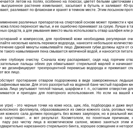
речается летом на полях, особенно на покосах, цветет белыми цветочками 
и высушенное растение измельчают, засыпают в бутыль и заливают 40-гр
вают, разливают по флаконам и хранят в темном месте. Этим лосьоном про
применение различных препаратов на спиртовой основе может привести к чр
я кожа плохо переносит мытье, и ее ошибочно принимают за сухую. Лучше в т
ных средств, а для умывания вместо мыла использовать отвар шалфея или 
отираний и компрессов, для проблемой кожи необходима регулярная очи
апайте несколько капель перекиси водорода, нанесите небольшое количество 
 течение одной минуты намыливайте лицо. Движения губки должны идти от се
сле такого намыливания пена смывается кипяченой водой, и наносится питат
лее глубокую очистку. Сначала кожу распаривают, сидя над горячим отв
азательные пальцы обеих рук обматывают стерильной марлей и начинают
у же дезинфицируют трехпроцентной перекисью водорода и прижигают сп
т все лицо.
обствует протирание отваром подорожника в виде замороженных ледыше
афиновые маски. Для этого разогретый на водяной бане чистый парафин кис
аска. Лицо укутывают теплой тканью, шарфом и т. п., оставляя отверстие дл
имается и пригоден для повторного использования. Но если на вашей
е угри) - это черные точки на коже носа, щек, лба, подбородка и даже в
 волосяного фолликула, образовавшиеся из смеси кожного сала, роговых ч
я кожного сала должен проходить без всяких закупорок, но в реальной жи
о загустевает... и вот результат. Косметологи, по понятным причинам,
в пару раз чистку лица в косметическом салоне, можно заняться этим и
редварительно нарезанного стерильного бинта, хорошее освещение и неторо