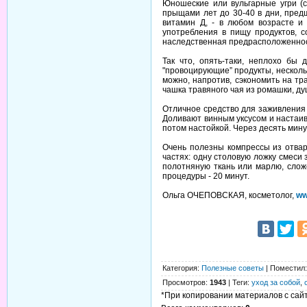
Юношеские или вульгарные угри (
прыщами лет до 30-40 в дни, пред
витамин Д, - в любом возрасте и 
употребления в пищу продуктов, с
наследственная предрасположенност
Так что, опять-таки, неплохо бы
"провоцирующие” продукты, несколь
можно, напротив, сэкономить на тр
чашка травяного чая из ромашки, д
Отличное средство для заживления в
Доливают винным уксусом и настаив
потом настойкой. Через десять мину
Очень полезны компрессы из отвар
частях: одну столовую ложку смеси
полотняную ткань или марлю, сложе
процедуры - 20 минут.
Ольга ОЧЕПОВСКАЯ, косметолог,
ww
Категория
:
Полезные советы
|
Поместил
Просмотров
:
1943
|
Теги
:
уход за собой
,
*При копировании материалов с сайта