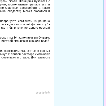
первой любви. Женщины мучаются с
ырник, гормональные препараты или
чно-кишечных расстройств, а также
ина, сладости). Может сказаться и
 попробуйте исключить из рациона
ться в дорогостоящий фитнес клуб -
 (хотя бы в течение одного месяца)
ерке и на 3/4 заполняют им бутылку.
ния угрей смачивают сначала водой,
од можжевельника, взятых в равных
минут. В теплом растворе смачивают
ь смачивают в отваре. Длительность