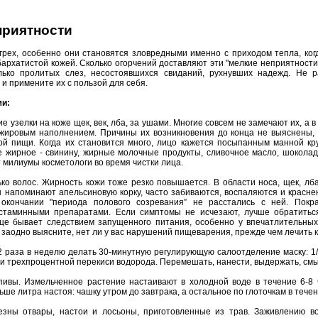
приятности
а грех, особенно они становятся зловредными именно с приходом тепла, ког
бархатистой кожей. Сколько огорчений доставляют эти "мелкие неприятности”
ько пролитых слез, несостоявшихся свиданий, рухнувших надежд. Не р
и примените их с пользой для себя.
ми:
ие узелки на коже щек, век, лба, за ушами. Многие совсем не замечают их, а 
жировым наполнением. Причины их возникновения до конца не выяснены, 
й пищи. Когда их становится много, лицо кажется посыпанным манной кр
е жирное - свинину, жирные молочные продукты, сливочное масло, шоколад.
 милиумы косметологи во время чистки лица.
ко волос. Жирность кожи тоже резко повышается. В области носа, щек, лба
 напоминают апельсиновую корку, часто забиваются, воспаляются и красне
окончании "периода полового созревания” не расстались с ней. Покр
стаминными препаратами. Если симптомы не исчезают, лучше обратиться
ице бывает следствием запущенного питания, особенно у впечатлительны
заодно выясните, нет ли у вас нарушений пищеварения, прежде чем лечить к
 раза в неделю делать 30-минутную регулирующую салоотделение маску: 1/4
или трехпроцентной перекиси водорода. Перемешать, нанести, выдержать, смы
пивы. Измельченное растение настаивают в холодной воде в течение 6-8 
ше литра настоя: чашку утром до завтрака, а остальное по глоточкам в течен
зны отвары, настои и лосьоны, приготовленные из трав. Заживлению 