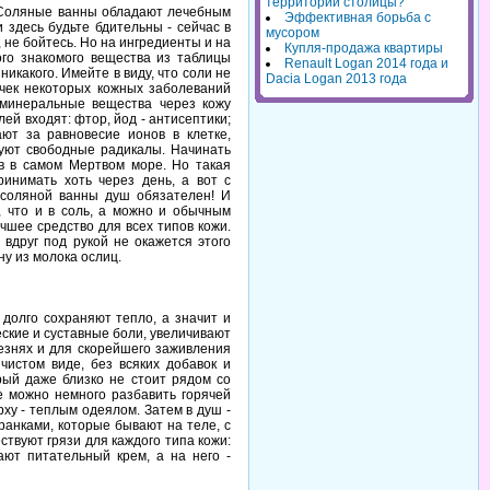
территорий столицы?
а. Соляные ванны обладают лечебным
Эффективная борьба с
 здесь будьте бдительны - сейчас в
мусором
 не бойтесь. Но на ингредиенты и на
Купля-продажа квартиры
го знакомого вещества из таблицы
Renault Logan 2014 года и
никакого. Имейте в виду, что соли не
Dacia Logan 2013 года
очек некоторых кожных заболеваний
 минеральные вещества через кожу
ей входят: фтор, йод - антисептики;
ают за равновесие ионов в клетке,
зуют свободные радикалы. Начинать
ов в самом Мертвом море. Но такая
ринимать хоть через день, а вот с
 соляной ванны душ обязателен! И
, что и в соль, а можно и обычным
чшее средство для всех типов кожи.
вдруг под рукой не окажется этого
ну из молока ослиц.
долго сохраняют тепло, а значит и
ские и суставные боли, увеличивают
лезнях и для скорейшего заживления
чистом виде, без всяких добавок и
рый даже близко не стоит рядом со
е можно немного разбавить горячей
ху - теплым одеялом. Затем в душ -
ранками, которые бывают на теле, с
ствуют грязи для каждого типа кожи:
ют питательный крем, а на него -