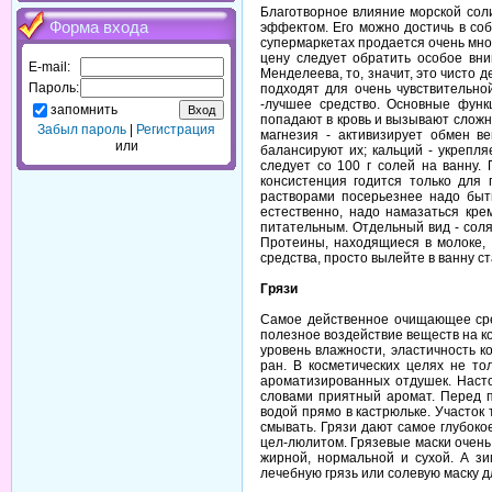
Благотворное влияние морской соли
Форма входа
эффектом. Его можно достичь в соб
супермаркетах продается очень мног
цену следует обратить особое вн
E-mail:
Менделеева, то, значит, это чисто д
Пароль:
подходят для очень чувствительно
-лучшее средство. Основные функ
запомнить
попадают в кровь и вызывают сложны
Забыл пароль
|
Регистрация
магнезия - активизирует обмен ве
или
балансируют их; кальций - укрепл
следует со 100 г солей на ванну.
консистенция годится только для 
растворами посерьезнее надо быт
естественно, надо намазаться кре
питательным. Отдельный вид - соля
Протеины, находящиеся в молоке, 
средства, просто вылейте в ванну с
Грязи
Самое действенное очищающее сред
полезное воздействие веществ на к
уровень влажности, эластичность к
ран. В косметических целях не то
ароматизированных отдушек. Насто
словами приятный аромат. Перед п
водой прямо в кастрюльке. Участок
смывать. Грязи дают самое глубоко
цел-люлитом. Грязевые маски очень 
жирной, нормальной и сухой. А з
лечебную грязь или солевую маску д