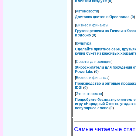
о чистом воздухе
(
0
)
[
Автоновости
]
Доставка цветов в Ярославле
(
0
)
[
Бизнес и финансы
]
Грузоперевозки на Газели в Каза
и Удобно
(
0
)
[
Культура
]
Сделайте приятное себе, друзьям
купив букет из красивых хризант
[
Советы для женщин
]
Жиросжигатели для похудения о
Powerlabs
(
0
)
[
Бизнес и финансы
]
Производство и оптовые продаж
IDGI
(
0
)
[
Это интересно
]
Попробуйте бесплатную интелл
игру «Народный Ответ», угадав 
популярное слово
(
0
)
Самые читаемые стат