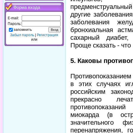
предменструальный 
Форма входа
другие заболевани
E-mail:
заболевания желуд
Пароль:
бронхиальная астм
запомнить
Забыл пароль
|
Регистрация
сахарный диабет,
или
Проще сказать - что 
5. Каковы противо
Противопоказанием
в этих случаях иг
российским закон
прекрасно леч
противопоказаний
миокарда (в остр
значительного фи
перенапряжения, г