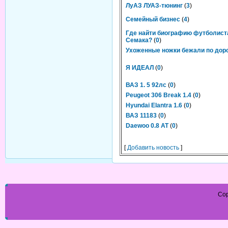
ЛуАЗ ЛУАЗ-тюнинг
(
3
)
Семейный бизнес
(
4
)
Где найти биографию футболист
Семака?
(
0
)
Ухоженные ножки бежали по до
Я ИДЕАЛ
(
0
)
ВАЗ 1. 5 92лс
(
0
)
Peugeot 306 Break 1.4
(
0
)
Hyundai Elantra 1.6
(
0
)
ВАЗ 11183
(
0
)
Daewoo 0.8 AT
(
0
)
[
Добавить новость
]
Cop