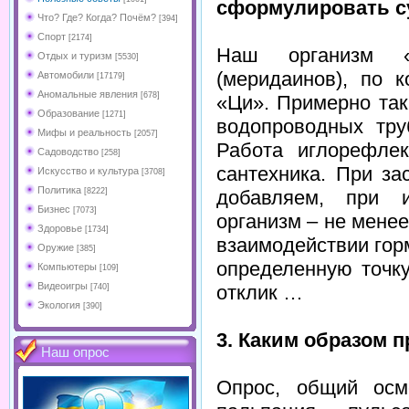
сформулировать с
Что? Где? Когда? Почём?
[394]
Спорт
[2174]
Наш организм «
Отдых и туризм
[5530]
(меридаинов), по 
Автомобили
[17179]
Аномальные явления
[678]
«Ци». Примерно та
Образование
[1271]
водопроводных тру
Мифы и реальность
[2057]
Работа иглорефлек
Садоводство
[258]
сантехника. При за
Искусство и культура
[3708]
Политика
добавляем, при и
[8222]
Бизнес
[7073]
организм – не мене
Здоровье
[1734]
взаимодействии гор
Оружие
[385]
определенную точк
Компьютеры
[109]
Видеоигры
отклик …
[740]
Экология
[390]
3. Каким образом 
Наш опрос
Опрос, общий осм