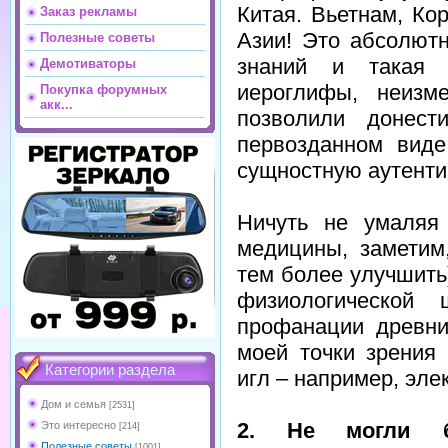
Китая. Вьетнам, Ко
Заказ рекламы
Азии! Это абсолют
Полезные советы
знаний и такая 
Демотиваторы
иероглифы, неизм
Покупка форумных
акк...
позволили донес
первозданном виде
сущностную аутенти
Ничуть не умаляя
медицины, заметим
тем более улучшить
физиологической
профанации древни
моей точки зрения
Категории раздела
игл – например, эле
Дом и семья
[2531]
2. Не могли 
Это интересно
[214]
Полезные советы
[1001]