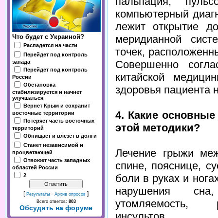
пальпация, пульс
компьютерный диагн
лежит открытие до
меридианной сист
Что будет с Украиной?
Распадется на части
точек, расположенны
Перейдет под контроль
Совершенно согла
запада
Перейдет под контроль
китайской медици
России
Обстановка
здоровья пациента 
стабилизируется и начнет
улучшаться
Вернет Крым и сохранит
4. Какие основны
восточные территории
Потеряет часть восточных
этой методики?
территорий
Обнищает и влезет в долги
Станет независимой и
Лечение грыжи меж
процветающей
Отвоюет часть западных
спине, пояснице, с
областей России
2
боли в руках и нога
нарушения сна,
[
·
]
Результаты
Архив опросов
утомляемость, р
Всего ответов:
803
Обсудить на форуме
инсультов, ал