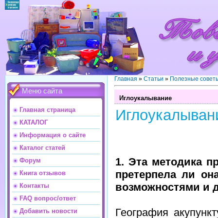
Главная
»
Статьи
»
Полезные совет
Меню сайта
Иглоукалывание
Главная страница
Иглоукалыван
КАТАЛОГ
Информация о сайте
Каталог статей
1. Эта методика п
Форум
претерпела ли он
Книга отзывов
возможностями и 
Контакты
FAQ вопрос/ответ
География акупунк
Добавить новости