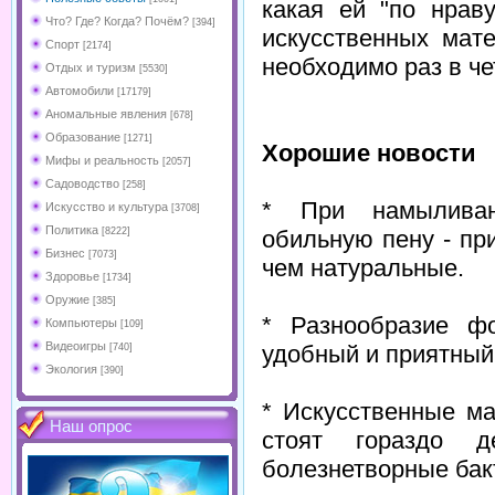
какая ей "по нраву
Что? Где? Когда? Почём?
[394]
искусственных мат
Спорт
[2174]
необходимо раз в ч
Отдых и туризм
[5530]
Автомобили
[17179]
Аномальные явления
[678]
Образование
[1271]
Хорошие новости
Мифы и реальность
[2057]
Садоводство
[258]
* При намыливан
Искусство и культура
[3708]
Политика
обильную пену - пр
[8222]
Бизнес
[7073]
чем натуральные.
Здоровье
[1734]
Оружие
[385]
* Разнообразие ф
Компьютеры
[109]
Видеоигры
удобный и приятный
[740]
Экология
[390]
* Искусственные м
Наш опрос
стоят гораздо 
болезнетворные бак