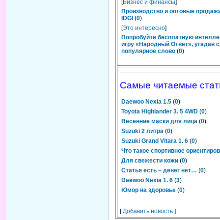
[
Бизнес и финансы
]
Производство и оптовые продаж
IDGI
(
0
)
[
Это интересно
]
Попробуйте бесплатную интелл
игру «Народный Ответ», угадав 
популярное слово
(
0
)
Самые читаемые стат
Daewoo Nexia 1.5
(
0
)
Toyota Highlander 3. 5 4WD
(
0
)
Весенние маски для лица
(
0
)
Suzuki 2 литра
(
0
)
Suzuki Grand Vitara 1. 6
(
0
)
Что такое спортивное ориентиро
Для свежести кожи
(
0
)
Статья есть – денег нет…
(
0
)
Daewoo Nexia 1. 6
(
3
)
Юмор на здоровье
(
0
)
[
Добавить новость
]