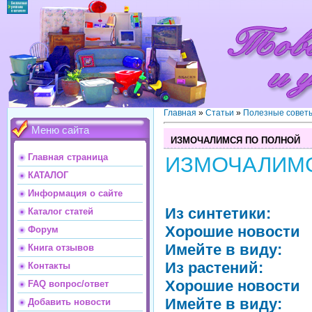
Главная
»
Статьи
»
Полезные совет
Меню сайта
ИЗМОЧАЛИМСЯ ПО ПОЛНОЙ
Главная страница
ИЗМОЧАЛИМС
КАТАЛОГ
Информация о сайте
Из синтетики:
Каталог статей
Хорошие новости
Форум
Имейте в виду:
Книга отзывов
Из растений:
Контакты
Хорошие новости
FAQ вопрос/ответ
Имейте в виду:
Добавить новости