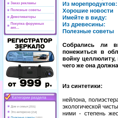
Из морепродуктов:
Заказ рекламы
Хорошие новости
Полезные советы
Имейте в виду:
Демотиваторы
Из древесины:
Покупка форумных
акк...
Полезные советы
Собрались ли вы
понежиться в об
войну целлюлиту, 
чего же она должн
Из синтетики:
Категории раздела
нейлона, полиэстер
экологической чист
Дом и семья
[2531]
ними - степень же
Это интересно
[214]
Полезные советы
[1001]