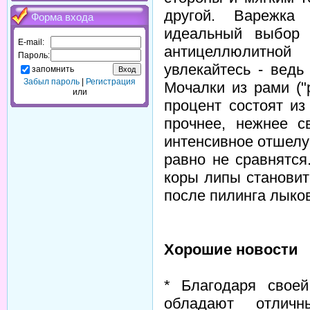
другой. Варежка 
Форма входа
идеальный выбор 
E-mail:
антицеллюлитной
Пароль:
увлекайтесь - вед
запомнить
Забыл пароль
|
Регистрация
Мочалки из рами ("
или
процент состоят из
прочнее, нежнее с
интенсивное отшелу
равно не сравнятся
коры липы становит
после пилинга лыко
Хорошие новости
* Благодаря своей
обладают отлич