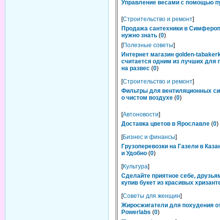
Управление весами с помощью п
[
Строительство и ремонт
]
Продажа сантехники в Симфероп
нужно знать
(
0
)
[
Полезные советы
]
Интернет магазин golden-tabakerk
считается одним из лучших для 
на развес
(
0
)
[
Строительство и ремонт
]
Фильтры для вентиляционных си
о чистом воздухе
(
0
)
[
Автоновости
]
Доставка цветов в Ярославле
(
0
)
[
Бизнес и финансы
]
Грузоперевозки на Газели в Каза
и Удобно
(
0
)
[
Культура
]
Сделайте приятное себе, друзьям
купив букет из красивых хризант
[
Советы для женщин
]
Жиросжигатели для похудения о
Powerlabs
(
0
)