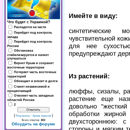
Имейте в виду:
Что будет с Украиной?
Распадется на части
синтетические 
Перейдет под контроль
чувствительной кожи
запада
Перейдет под контроль
для нее сухостью
России
Обстановка
предупреждают дер
стабилизируется и начнет
улучшаться
Вернет Крым и сохранит
восточные территории
Потеряет часть восточных
Из растений:
территорий
Обнищает и влезет в долги
Станет независимой и
люффы, сизалы, ра
процветающей
Отвоюет часть западных
растение еще наз
областей России
2
довольно "жесткий
обработки жирной
[
·
]
Результаты
Архив опросов
двухстороннюю: с
Всего ответов:
803
Обсудить на форуме
стороны и мягким т