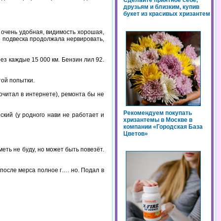
Сделайте приятное себе,
друзьям и близким, купив
букет из красивых хризантем
 очень удобная, видимость хорошая,
о подвеска продолжала нервировать,
з каждые 15 000 км. Бензин лил 92.
той попытки.
рочитал в интернете), ремонта бы не
Рекомендуем покупать
кий (у родного нави не работает и
хризантемы в Москве в
компании «Городская База
Цветов»
меть не буду, но может быть повезёт.
 после мерса полное г…. но. Подал в