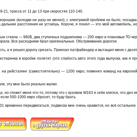
8-21, трасса от 11 до 13 при скоростях 110-140.
хорошие (колодки ни разу не менял), с электрикой проблем не было, посадка
 дальние расстояния не устаёшь. Короче, я понял — это мой автомобиль, н
е стекла — 980$, два ступичных подшипника — 200 евро и плановые ТО чере
жрала. Все расходники брал оригинальные. Обслуживание дорогое.
якоть, а я решил дорогу срезать. Приехал патфайендер и вытащил меня с деся
шестеренка в коробке полетит (это слабость авто этого года выпуска, как я п
 на рейсталинг (самостоятельно) — 1200 евро, поменял команд на европейс
ле, эту мне было реально жалко.
, но гложет меня что-то, потому что с кузовом W163 я себе клялся, что дел и
если 500-1000 евро сбросит, то буду брать.
01 временно передвигаться, подвеска мне очень нравится, но всё остальное