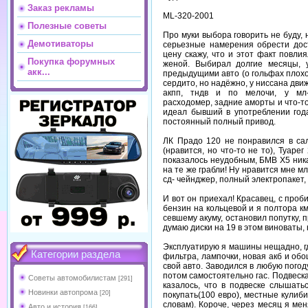
Заказ рекламы
ML-320-2001
Полезные советы
Про муки выбора говорить не буду,
Демотиваторы
серьезные намерения обрести до
цену скажу, что и этот факт повли
Покупка форумных
женой. Выбирал долгие месяцы, 
акк...
предыдущими авто (о гольфах плохо
сердито, но надёжно, у ниссана движ
акпп, тндв и по мелочи, у мл-
расходомер, задние аморты и что-то
идеал бывший в употреблении год
постоянный полный привод.
ЛК Прадо 120 не понравился в сал
(нравится, но что-то не то), Туар
показалось неудобным, БМВ Х5 ника
на те же грабли! Ну нравится мне мл
сд- чейнджер, полный электропакет,
И вот он приехал! Красавец, с проб
бензин на кольцевой и я полтора км
севшему акуму, остановил попутку, 
думаю диски на 19 в этом виноваты, 
Эксплуатирую я машины нещадно, гд
Категории раздела
фильтра, лампочки, новая акб и обо
свой авто. Заводился в любую погод
потом самостоятельно гас. Подвеска
Советы автомобилистам
[291]
казалось, что в подвеске слышать
Новинки автопрома
[20]
покупать(100 евро), местные кулиб
словам). Короче, через месяц я мен
Авто и история
[166]