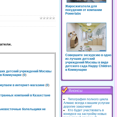
Жиросжигатели для
похудения от компании
Powerlabs
атели.
Совершите экскурсию в одно
из лучших детский
учреждений Москвы в виде
детского сада Happy Children
в Коммунарке
чших детский учреждений Москвы
n в Коммунарке
(
0
)
окупаем в интернет-магазине
(
0
)
Анонсы
странных компаний в Казахстане
Типография полного цикла
Алмакс всегда к вашим услугам
дорогие заказчики!
льневосточные болельщики не
Кто будет участвовать в
конкурсе на застройку новых