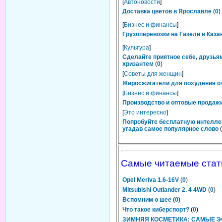
[
Автоновости
]
Доставка цветов в Ярославле
(
0
)
[
Бизнес и финансы
]
Грузоперевозки на Газели в Каза
[
Культура
]
Сделайте приятное себе, друзьям
хризантем
(
0
)
[
Советы для женщин
]
Жиросжигатели для похудения от
[
Бизнес и финансы
]
Производство и оптовые продажи
[
Это интересно
]
Попробуйте бесплатную интелле
угадав самое популярное слово
(
Самые читаемые стат
Opel Meriva 1.6-16V
(
0
)
Mitsubishi Outlander 2. 4 4WD
(
0
)
Вспомним о шее
(
0
)
Что такое киберспорт?
(
0
)
ЗИМНЯЯ КОСМЕТИКА: САМЫЕ 