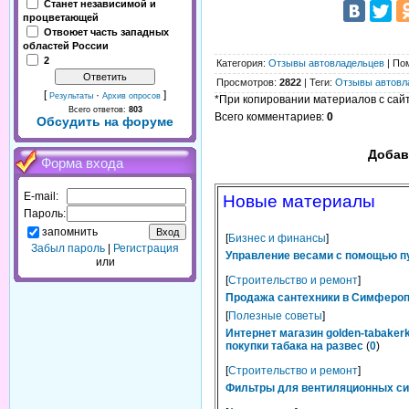
Станет независимой и
процветающей
Отвоюет часть западных
областей России
2
Категория
:
Отзывы автовладельцев
|
По
Просмотров
:
2822
|
Теги
:
Отзывы автовл
[
·
]
Результаты
Архив опросов
*При копировании материалов с сайта
Всего ответов:
803
Всего комментариев
:
0
Обсудить на форуме
Добав
Форма входа
E-mail:
Новые материалы
Пароль:
запомнить
[
Бизнес и финансы
]
Забыл пароль
|
Регистрация
Управление весами с помощью п
или
[
Строительство и ремонт
]
Продажа сантехники в Симферопо
[
Полезные советы
]
Интернет магазин golden-tabaker
покупки табака на развес
(
0
)
[
Строительство и ремонт
]
Фильтры для вентиляционных сис