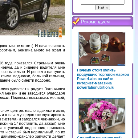
Рекомендуем
оваться не может). И начал я искать
фортным, бензина много не жрал и
006 года показался Стремным очень
 пневмы, да и сидение водителя мне
Почему стоит купить
 очень сильно. И решил я наступить
продукцию торговой маркой
ая клима, подножки, большой камманд,
PowerLabs на сайте
жидание было смерти подобно.
интернет-магазина
powerlabsnutrition.ru
омика удивляет и радует. Закончился
лил бензин и не заводится благодаря
оехал. Подвеска показалась жесткой,
ном центре: масло в движке и акпп,
ь и я начал усердно эксплуатировать
 система) и загорался чек-инжин, но
ски на 17 поставить, да зажал), мне
 на ступичный подшипник, пришлось
отя и старый был нормальный, по их
то даймлер-крайслер запчасти делает