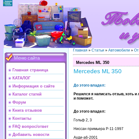
Главная
»
Статьи
»
Автомобили
»
От
Меню сайта
Mercedes ML 350
Главная страница
Mercedes ML 350
КАТАЛОГ
До этого владел:
Информация о сайте
Решился я написать отзыв, хоть и
Каталог статей
и поможет.
Форум
Книга отзывов
До этого владел:
Контакты
Гольф 2, 3
FAQ вопрос/ответ
Ниссан примьера P-11-1997
Добавить новости
Ауди-а6-2001