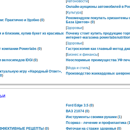
[
Автоновости
]
Онлайн-аукционы автомобилей в Рос
[
Культура
]
Рекомендуем покупать хризантемы в
ни: Практично и Удобно
(
0
)
База Цветов»
(
0
)
[
Здоровье
]
 и близким, купив букет из красивых
Почему стоит купить продукцию тор
интернет-магазина powerlabsnutrition
[
Здоровье
]
 компании Powerlabs
(
0
)
Гастроскопия как главный метод ди
[
Бизнес и финансы
]
 велосипедов IDGI
(
0
)
Неоспоримые преимущества УФ печ
[
Мода и стиль
]
ктуальную игру «Народный Ответ»,
Производство жаккардовых шевроно
0
)
ьи
Ford Edge 3.5
(
0
)
ВАЗ 21074
(
0
)
Инструменты своими руками
(
1
)
Псориаз - лечение и профилактика
(
ЭФФЕКТИВНЫЕ РЕЦЕПТЫ
(
0
)
Фиточаи на страже здоровья
(
0
)