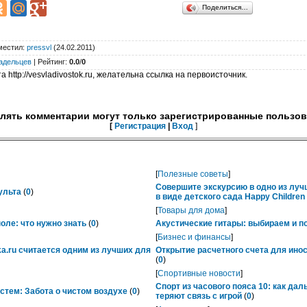
Поделиться…
местил
:
pressvl
(24.02.2011)
адельцев
|
Рейтинг
:
0.0
/
0
 http://vesvladivostok.ru, желательна ссылка на первоисточник.
лять комментарии могут только зарегистрированные пользов
[
Регистрация
|
Вход
]
[
Полезные советы
]
Совершите экскурсию в одно из лу
ульта
(
0
)
в виде детского сада Happy Childre
[
Товары для дома
]
ле: что нужно знать
(
0
)
Акустические гитары: выбираем и п
[
Бизнес и финансы
]
ka.ru считается одним из лучших для
Открытие расчетного счета для ино
(
0
)
[
Спортивные новости
]
Спорт из часового пояса 10: как да
тем: Забота о чистом воздухе
(
0
)
теряют связь с игрой
(
0
)