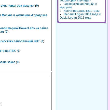
территорий столицы?
Эффективная борьба с
сии: новая эра покупки
(
0
)
мусором
Купля-продажа квартиры
Renault Logan 2014 года и
 Москве в компании «Городская
Dacia Logan 2013 года
говой маркой PowerLabs на сайте
.ru
(
0
)
агностики заболеваний ЖКТ
(
0
)
ати на ПВХ
(
0
)
в на заказ
(
0
)
1
)