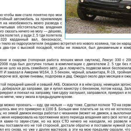
 но чтобы вам стало понятно про мои
стойный автомобиль за приемлемую
ял на неизбежность моего развода с
учитывая обстоятельства владения
го сказать ничего не могу — дёшево,
ок полетел, у ауди 2, 5 тди полетела
320 карданный вал, бензонасос,
 текло из гидроусилителя (недавно встретил его нового хозяина, так он нарад
а два-три с высокой посадкой, чтобы не ломался, был динамичным и ком
оне и снаружи (топорная работа япошек меня смутила), Лексус 330 с 2
ег 2008 года был доступен только в комплектации с двигателем 2. 5 тди без
к не шло на роль семейного авто, да и ломучесть подвески меня беспокоила
!!! И заказал в Америке W164, 3. 5 бензин, черный, алькантара, R-19, тройн
 короче всё, кроме пневмы, подогрева и двд. Ожидал около двух месяцев и о
итой передней шиной и севшей АКБ. Освоился я в нём сразу, немецкая эргон
. добирался до заправки, где и купил канистру с бензином, потом назад. За
прикурил и поехал на заправку, там сдуру заглушил, заправился, прикурил и п
но мягче, чем у эмэла в предыдущем кузове.
е можно проехать — еду, где нельзя — еду тоже. Сделал полное TO на сервис
шлось мне это примерно в 1100 $. Больше мне платить не за что не хотелос
у, но зимой движок иногда работал с чиханием (может не движок, а выхлопная
 меня нервировала на протяжении всего периода владения авто (всё хотел ди
ся какие-то звуки-стуки, но на всех СТО ничего не находили, но развели
ины поставили его не той стороной, достали обратно и поставили нужной (х
ял его снова, но уже у других мастеров, а эти на мою предъяву сказали, ч