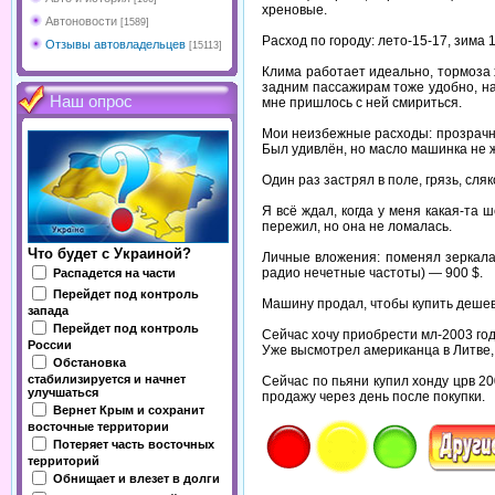
хреновые.
Автоновости
[1589]
Расход по городу: лето-15-17, зима 1
Отзывы автовладельцев
[15113]
Клима работает идеально, тормоза 
задним пассажирам тоже удобно, на
Наш опрос
мне пришлось с ней смириться.
Мои неизбежные расходы: прозрачны
Был удивлён, но масло машинка не 
Один раз застрял в поле, грязь, сл
Я всё ждал, когда у меня какая-та 
пережил, но она не ломалась.
Что будет с Украиной?
Личные вложения: поменял зеркала
радио нечетные частоты) — 900 $.
Распадется на части
Перейдет под контроль
Машину продал, чтобы купить дешев
запада
Перейдет под контроль
Сейчас хочу приобрести мл-2003 года
России
Уже высмотрел американца в Литве, 
Обстановка
стабилизируется и начнет
Сейчас по пьяни купил хонду црв 20
улучшаться
продажу через день после покупки.
Вернет Крым и сохранит
восточные территории
Потеряет часть восточных
территорий
Обнищает и влезет в долги