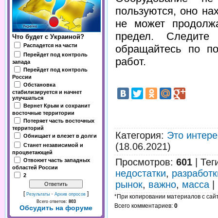
пользуются, оно на
не может продолжа
предел. Следите
Что будет с Украиной?
Распадется на части
обращайтесь по п
Перейдет под контроль
работ.
запада
Перейдет под контроль
России
Обстановка
стабилизируется и начнет
улучшаться
Вернет Крым и сохранит
восточные территории
Потеряет часть восточных
территорий
Категория
:
Это интере
Обнищает и влезет в долги
(18.06.2021)
Станет независимой и
процветающей
Просмотров
:
601
|
Тег
Отвоюет часть западных
областей России
недостатки
,
разработк
2
рынок
,
важно
,
масса
|
[
·
]
Результаты
Архив опросов
*При копировании материалов с сайта
Всего ответов:
803
Всего комментариев
:
0
Обсудить на форуме