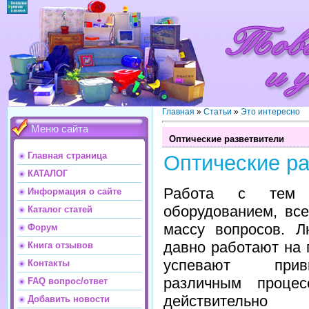
Главная
»
Статьи
»
Это интересно
Меню сайта
Оптические разветвители
Главная страница
Оптические ра
КАТАЛОГ
Работа с тем
Информация о сайте
оборудованием, вс
Каталог статей
массу вопросов. Л
Форум
давно работают на 
Книга отзывов
успевают при
Контакты
различным процес
FAQ вопрос/ответ
действительно 
Добавить новости