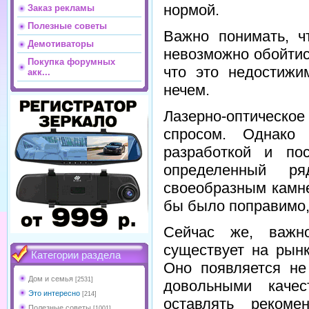
нормой.
Заказ рекламы
Полезные советы
Важно понимать, ч
Демотиваторы
невозможно обойтис
Покупка форумных
что это недостижи
акк...
нечем.
Лазерно-оптическо
спросом. Однако
разработкой и пос
определенный ря
своеобразным камне
бы было поправимо,
Сейчас же, важн
существует на рын
Категории раздела
Оно появляется не
Дом и семья
[2531]
довольными качес
Это интересно
[214]
оставлять рекоме
Полезные советы
[1001]