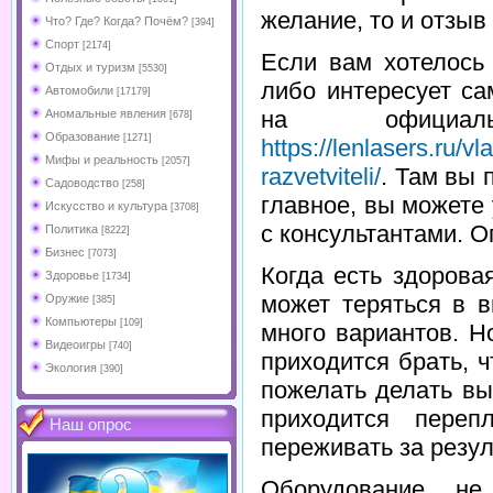
желание, то и отзыв 
Что? Где? Когда? Почём?
[394]
Спорт
[2174]
Если вам хотелось
Отдых и туризм
[5530]
либо интересует са
Автомобили
[17179]
на официал
Аномальные явления
[678]
Образование
[1271]
https://lenlasers.ru/v
Мифы и реальность
[2057]
razvetviteli/
. Там вы
Садоводство
[258]
главное, вы можете
Искусство и культура
[3708]
с консультантами. 
Политика
[8222]
Бизнес
[7073]
Когда есть здорова
Здоровье
[1734]
может теряться в 
Оружие
[385]
Компьютеры
[109]
много вариантов. Н
Видеоигры
[740]
приходится брать, 
Экология
[390]
пожелать делать вы
приходится переп
Наш опрос
переживать за резул
Оборудование н