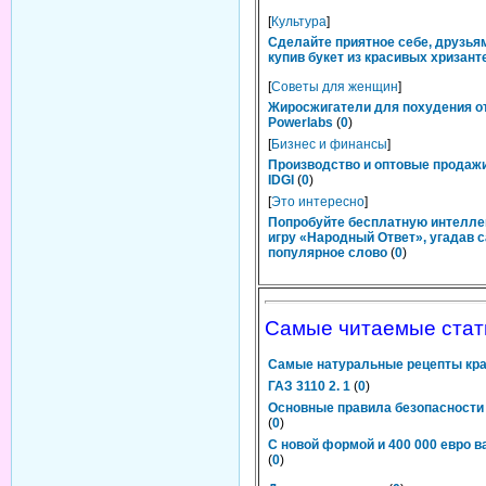
[
Культура
]
Сделайте приятное себе, друзьям
купив букет из красивых хризант
[
Советы для женщин
]
Жиросжигатели для похудения о
Powerlabs
(
0
)
[
Бизнес и финансы
]
Производство и оптовые продаж
IDGI
(
0
)
[
Это интересно
]
Попробуйте бесплатную интелл
игру «Народный Ответ», угадав 
популярное слово
(
0
)
Самые читаемые стат
Самые натуральные рецепты кр
ГАЗ 3110 2. 1
(
0
)
Основные правила безопасности 
(
0
)
С новой формой и 400 000 евро в
(
0
)