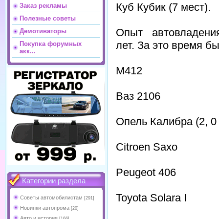
Куб Кубик (7 мест).
Заказ рекламы
Полезные советы
Опыт автовладен
Демотиваторы
лет. За это время 
Покупка форумных
акк...
М412
Ваз 2106
Опель Калибра (2, 0 
Citroen Saxo
Peugeot 406
Категории раздела
Toyota Solara I
Советы автомобилистам
[291]
Новинки автопрома
[20]
Авто и история
[166]