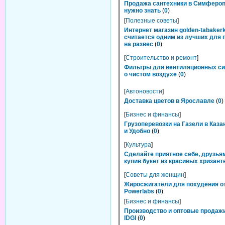
Продажа сантехники в Симфероп
нужно знать
(
0
)
[
Полезные советы
]
Интернет магазин golden-tabakerk
считается одним из лучших для 
на развес
(
0
)
[
Строительство и ремонт
]
Фильтры для вентиляционных си
о чистом воздухе
(
0
)
[
Автоновости
]
Доставка цветов в Ярославле
(
0
)
[
Бизнес и финансы
]
Грузоперевозки на Газели в Каза
и Удобно
(
0
)
[
Культура
]
Сделайте приятное себе, друзьям
купив букет из красивых хризант
[
Советы для женщин
]
Жиросжигатели для похудения о
Powerlabs
(
0
)
[
Бизнес и финансы
]
Производство и оптовые продаж
IDGI
(
0
)