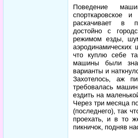
Поведение маш
спорткаровское и
раскачивает в по
достойно с город
режимом езды, шум
аэродинамических
что куплю себе та
машины были знач
варианты и наткнул
Захотелось, аж п
требовалась машин
ездить на маленько
Через три месяца п
(последнего), так чт
проехать, и в то 
пикничок, подняв на