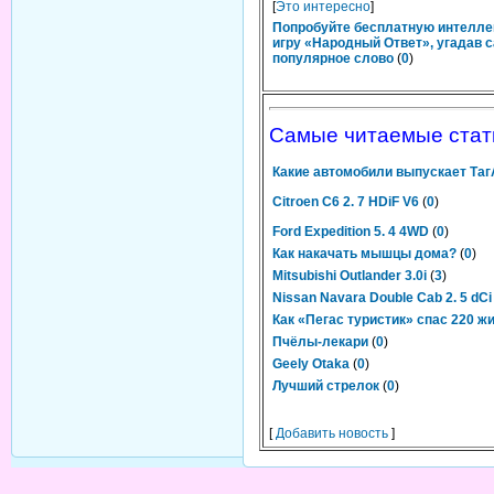
[
Это интересно
]
Попробуйте бесплатную интелл
игру «Народный Ответ», угадав 
популярное слово
(
0
)
Самые читаемые стат
Какие автомобили выпускает Та
Citroen C6 2. 7 HDiF V6
(
0
)
Ford Expedition 5. 4 4WD
(
0
)
Как накачать мышцы дома?
(
0
)
Mitsubishi Outlander 3.0i
(
3
)
Nissan Navara Double Cab 2. 5 dCi
Как «Пегас туристик» спас 220 ж
Пчёлы-лекари
(
0
)
Geely Otaka
(
0
)
Лучший стрелок
(
0
)
[
Добавить новость
]