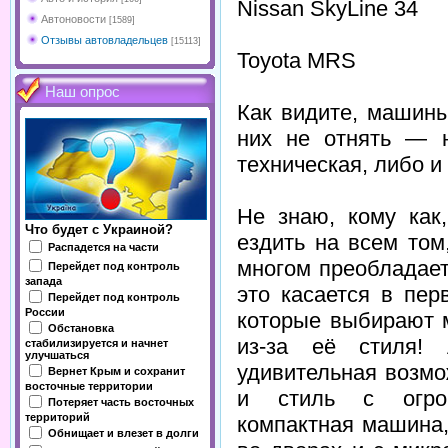
Nissan SkyLine 34
Автоновости
[1589]
Отзывы автовладельцев
[15113]
Toyota MRS
Наш опрос
Как видите, машины
них не отнять — н
техническая, либо и 
Не знаю, кому как
Что будет с Украиной?
ездить на всем том
Распадется на части
многом преобладает
Перейдет под контроль
запада
это касается в пер
Перейдет под контроль
России
которые выбирают 
Обстановка
из-за её стиля!
стабилизируется и начнет
улучшаться
удивительная возмо
Вернет Крым и сохранит
восточные территории
и стиль с огром
Потеряет часть восточных
территорий
компактная машина
Обнищает и влезет в долги