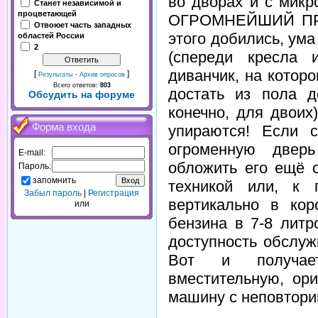
во дворах и с микр
Станет независимой и
процветающей
ОГРОМНЕЙШИЙ ПРО
Отвоюет часть западных
этого добились, ума
областей России
2
(спереди кресла 
диванчик, на котор
[
·
]
Результаты
Архив опросов
Всего ответов:
803
достать из пола д
Обсудить на форуме
конечно, для двоих
Форма входа
упираются! Если 
огроменную двер
E-mail:
обложить его ещё 
Пароль:
запомнить
техникой или, к 
Забыл пароль
|
Регистрация
вертикально в кор
или
бензина в 7-8 литро
доступность обслужи
Вот и получает
вместительную, ор
машину с неповтори