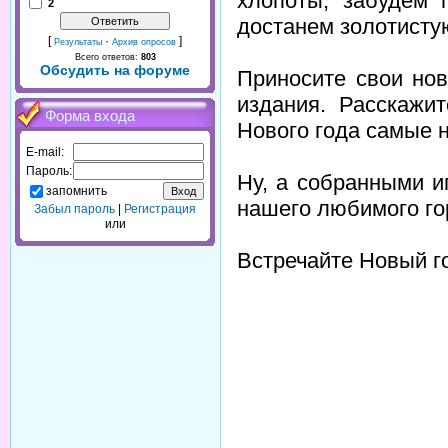
хлопоты, забудем 
2
достанем золотистую
[
·
]
Результаты
Архив опросов
Всего ответов:
803
Обсудить на форуме
Приносите свои но
издания. Расскажи
Форма входа
Нового года самые н
E-mail:
Пароль:
Ну, а собранными и
запомнить
нашего любимого го
Забыл пароль
|
Регистрация
или
Встречайте Новый г