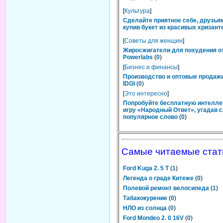
[
Культура
]
Сделайте приятное себе, друзьям
купив букет из красивых хризант
[
Советы для женщин
]
Жиросжигатели для похудения о
Powerlabs
(
0
)
[
Бизнес и финансы
]
Производство и оптовые продаж
IDGI
(
0
)
[
Это интересно
]
Попробуйте бесплатную интелл
игру «Народный Ответ», угадав 
популярное слово
(
0
)
Самые читаемые стат
Ford Kuga 2. 5 T
(
1
)
Легенда о граде Китеже
(
0
)
Полевой ремонт велосипеда
(
1
)
Табакокурение
(
0
)
НЛО из солнца
(
0
)
Ford Mondeo 2. 0 16V
(
0
)