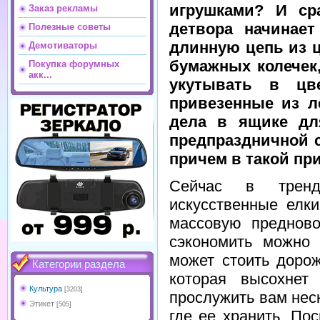
игрушками? И ср
Заказ рекламы
детвора начинает
Полезные советы
длинную цепь из 
Демотиваторы
бумажных колечек
Покупка форумных
акк...
укутывать в цв
привезенные из л
дела в ящике для
предпраздничной с
причем в такой пр
Сейчас в тренд
искусственные елк
массовую преднов
сэкономить можно 
может стоить дорож
Категории раздела
которая высохнет
Культура
[3203]
прослужить вам неск
Этикет
[505]
где ее хранить. По