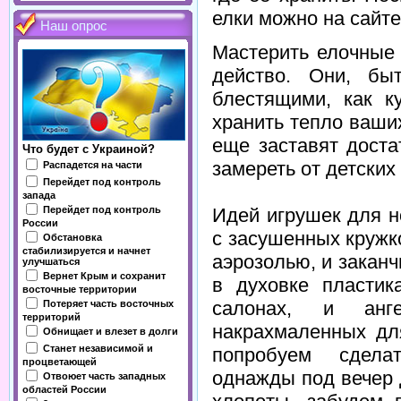
елки можно на сайте 
Наш опрос
Мастерить елочные
действо. Они, бы
блестящими, как к
хранить тепло ваших
еще заставят доста
Что будет с Украиной?
замереть от детских
Распадется на части
Перейдет под контроль
запада
Перейдет под контроль
Идей игрушек для н
России
с засушенных круж
Обстановка
стабилизируется и начнет
аэрозолью, и закан
улучшаться
Вернет Крым и сохранит
в духовке пластик
восточные территории
салонах, и анг
Потеряет часть восточных
территорий
накрахмаленных дл
Обнищает и влезет в долги
Станет независимой и
попробуем сдела
процветающей
однажды под вечер
Отвоюет часть западных
областей России