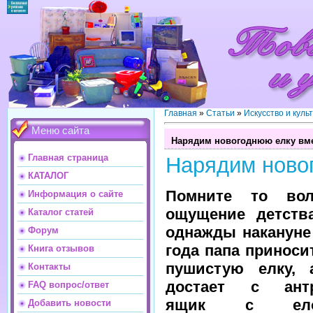
Главная
»
Статьи
»
Искусство и куль
Меню сайта
Нарядим новогоднюю елку вме
Главная страница
Нарядим ново
КАТАЛОГ
Помните то вол
Информация о сайте
ощущение детства
Каталог статей
однажды накануне
Форум
года папа приноси
Книга отзывов
пушистую елку, 
Контакты
достает с антр
FAQ вопрос/ответ
ящик с ело
Добавить новости