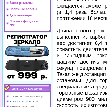
Заказ рекламы
ожидается, сможет 
Полезные советы
(в 1,4 раза больш
Демотиваторы
протяжении 18 меся
Покупка форумных
акк...
Длина нового реакт
выполнен из карбона
вес достигнет 6,4
оснастить двигателе
и гибридным раке
машине достичь м
секунд, преодолев 
Такая же дистанция
остановки. Для то
специальные аэрод
Категории раздела
тормозные механизм
Советы автомобилистам
[291]
диаметром 900 мил
Новинки автопрома
[20]
скорость, их изготов
Авто и история
[166]