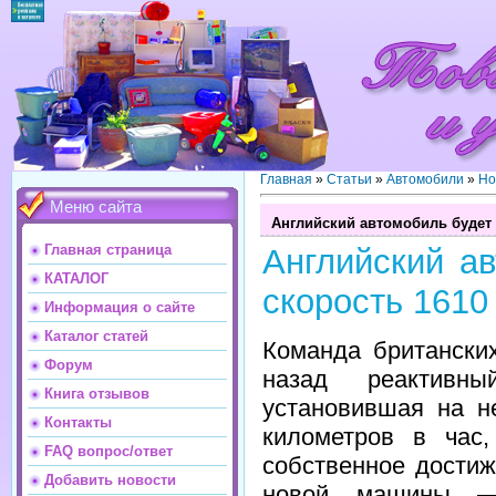
Главная
»
Статьи
»
Автомобили
»
Но
Меню сайта
Английский автомобиль будет 
Главная страница
Английский ав
КАТАЛОГ
cкорость 1610
Информация о сайте
Каталог статей
Команда британских
Форум
назад реактивн
Книга отзывов
установившая на н
Контакты
километров в час,
FAQ вопрос/ответ
собственное достиж
Добавить новости
новой машины — 