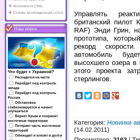
Автоновости
[1589]
Управлять реак
Отзывы автовладельцев
[15113]
британский пилот 
RAF) Энди Грин, н
Наш опрос
прототипа, котор
рекорд скорости
автомобиль буде
высохшего озера в
этого проекта за
Что будет с Украиной?
стерлингов.
Распадется на части
Перейдет под контроль
запада
Перейдет под контроль
России
Обстановка
стабилизируется и начнет
улучшаться
Вернет Крым и сохранит
восточные территории
Категория
:
Новинки а
Потеряет часть восточных
(14.02.2011)
территорий
Обнищает и влезет в долги
Просмотров
:
2162
|
Те