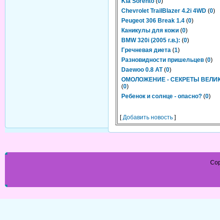
Kia Sorento
(
0
)
Chevrolet TrailBlazer 4.2i 4WD
(
0
)
Peugeot 306 Break 1.4
(
0
)
Каникулы для кожи
(
0
)
BMW 320i (2005 г.в.):
(
0
)
Гречневая диета
(
1
)
Разновидности пришельцев
(
0
)
Daewoo 0.8 AT
(
0
)
ОМОЛОЖЕНИЕ - СЕКРЕТЫ ВЕЛИ
(
0
)
Ребенок и солнце - опасно?
(
0
)
[
Добавить новость
]
Cop