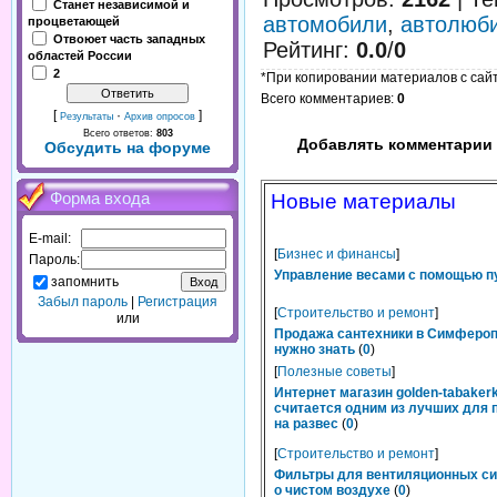
Станет независимой и
автомобили
,
автолюб
процветающей
Отвоюет часть западных
Рейтинг
:
0.0
/
0
областей России
2
*При копировании материалов с сайта
Всего комментариев
:
0
[
·
]
Результаты
Архив опросов
Всего ответов:
803
Добавлять комментарии 
Обсудить на форуме
Форма входа
Новые материалы
E-mail:
[
Бизнес и финансы
]
Пароль:
Управление весами с помощью п
запомнить
Забыл пароль
|
Регистрация
[
Строительство и ремонт
]
или
Продажа сантехники в Симфероп
нужно знать
(
0
)
[
Полезные советы
]
Интернет магазин golden-tabakerk
считается одним из лучших для 
на развес
(
0
)
[
Строительство и ремонт
]
Фильтры для вентиляционных си
о чистом воздухе
(
0
)