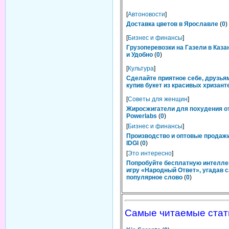
[
Автоновости
]
Доставка цветов в Ярославле
(
0
)
[
Бизнес и финансы
]
Грузоперевозки на Газели в Каза
и Удобно
(
0
)
[
Культура
]
Сделайте приятное себе, друзьям
купив букет из красивых хризант
[
Советы для женщин
]
Жиросжигатели для похудения о
Powerlabs
(
0
)
[
Бизнес и финансы
]
Производство и оптовые продаж
IDGI
(
0
)
[
Это интересно
]
Попробуйте бесплатную интелл
игру «Народный Ответ», угадав 
популярное слово
(
0
)
Самые читаемые стат