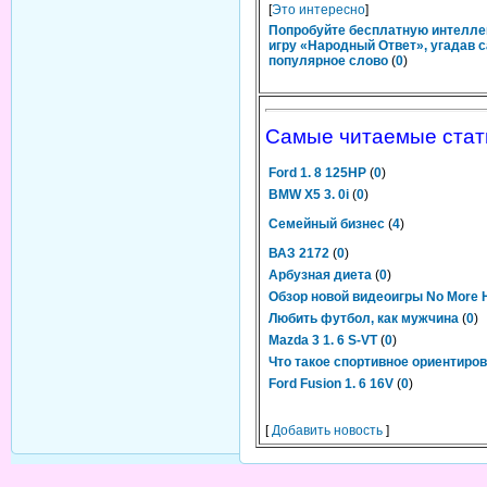
[
Это интересно
]
Попробуйте бесплатную интелл
игру «Народный Ответ», угадав 
популярное слово
(
0
)
Самые читаемые стат
Ford 1. 8 125HP
(
0
)
BMW X5 3. 0i
(
0
)
Семейный бизнес
(
4
)
ВАЗ 2172
(
0
)
Арбузная диета
(
0
)
Обзор новой видеоигры No More 
Любить футбол, как мужчина
(
0
)
Mazda 3 1. 6 S-VT
(
0
)
Что такое спортивное ориентиро
Ford Fusion 1. 6 16V
(
0
)
[
Добавить новость
]