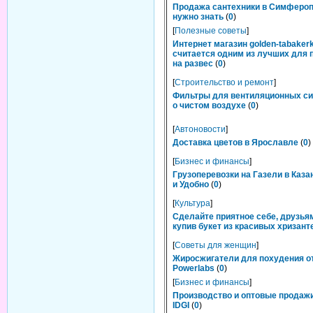
Продажа сантехники в Симфероп
нужно знать
(
0
)
[
Полезные советы
]
Интернет магазин golden-tabakerk
считается одним из лучших для 
на развес
(
0
)
[
Строительство и ремонт
]
Фильтры для вентиляционных си
о чистом воздухе
(
0
)
[
Автоновости
]
Доставка цветов в Ярославле
(
0
)
[
Бизнес и финансы
]
Грузоперевозки на Газели в Каза
и Удобно
(
0
)
[
Культура
]
Сделайте приятное себе, друзьям
купив букет из красивых хризант
[
Советы для женщин
]
Жиросжигатели для похудения о
Powerlabs
(
0
)
[
Бизнес и финансы
]
Производство и оптовые продаж
IDGI
(
0
)