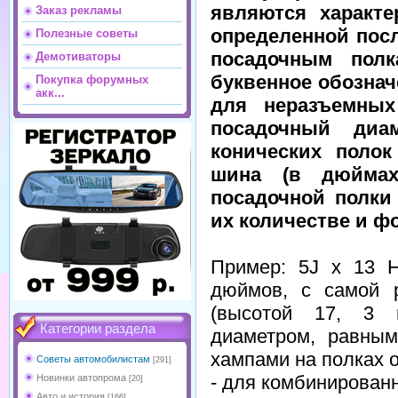
являются характе
Заказ рекламы
определенной пос
Полезные советы
посадочным полк
Демотиваторы
буквенное обознач
Покупка форумных
акк...
для неразъемных
посадочный диа
конических полок
шина (в дюймах)
посадочной полки
их количестве и ф
Пример: 5J x 13 
дюймов, с самой р
(высотой 17, 3 
Категории раздела
диаметром, равны
хампами на полках 
Советы автомобилистам
[291]
- для комбинированн
Новинки автопрома
[20]
Авто и история
[166]