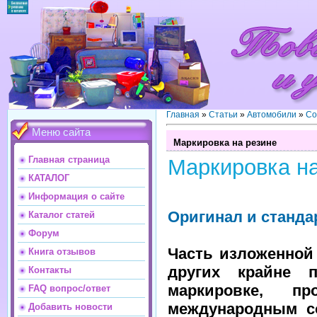
Главная
»
Статьи
»
Автомобили
»
Со
Меню сайта
Маркировка на резине
Главная страница
Маркировка на
КАТАЛОГ
Информация о сайте
Оригинал и станда
Каталог статей
Форум
Часть изложенной
Книга отзывов
других крайне 
Контакты
маркировке, п
FAQ вопрос/ответ
международным с
Добавить новости