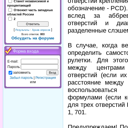
отверстий креплени
Станет независимой и
процветающей
обозначение - PCD).
Отвоюет часть западных
вслед за аббрев
областей России
2
отверстий и диа
разделенные слэшем
[
·
]
Результаты
Архив опросов
Всего ответов:
803
Обсудить на форуме
В случае, когда в
Форма входа
определить самос
рулетки. Для этог
E-mail:
между центрами 
Пароль:
запомнить
отверстий (если их
Забыл пароль
|
Регистрация
расстояние между 
или
воспользоваться
формулами (если ко
для трех отверстий P
1, 701.
Предупреждаем! По