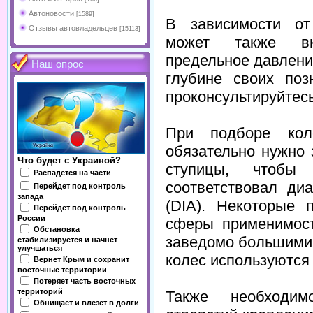
Автоновости
[1589]
В зависимости от
Отзывы автовладельцев
[15113]
может также вкл
предельное давление
Наш опрос
глубине своих поз
проконсультируйтесь
При подборе кол
обязательно нужно 
Что будет с Украиной?
ступицы, чтобы
Распадется на части
соответствовал ди
Перейдет под контроль
запада
(DIA). Некоторые 
Перейдет под контроль
России
сферы применимост
Обстановка
заведомо большими 
стабилизируется и начнет
улучшаться
колес используются
Вернет Крым и сохранит
восточные территории
Потеряет часть восточных
территорий
Также необходим
Обнищает и влезет в долги