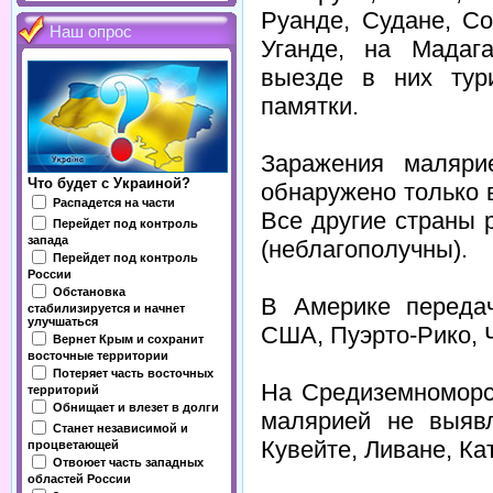
Руанде, Судане, Со
Наш опрос
Уганде, на Мадаг
выезде в них тур
памятки.
Заражения маляри
Что будет с Украиной?
обнаружено только 
Распадется на части
Все другие страны 
Перейдет под контроль
запада
(неблагополучны).
Перейдет под контроль
России
Обстановка
В Америке переда
стабилизируется и начнет
улучшаться
США, Пуэрто-Рико, Ч
Вернет Крым и сохранит
восточные территории
Потеряет часть восточных
На Средиземноморс
территорий
Обнищает и влезет в долги
малярией не выявл
Станет независимой и
Кувейте, Ливане, Кат
процветающей
Отвоюет часть западных
областей России