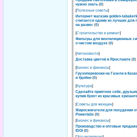
Продажа сантехники в Симфероп
нужно знать
(
0
)
[
Полезные советы
]
Интернет магазин golden-tabakerk
считается одним из лучших для 
на развес
(
0
)
[
Строительство и ремонт
]
Фильтры для вентиляционных си
о чистом воздухе
(
0
)
[
Автоновости
]
Доставка цветов в Ярославле
(
0
)
[
Бизнес и финансы
]
Грузоперевозки на Газели в Каза
и Удобно
(
0
)
[
Культура
]
Сделайте приятное себе, друзьям
купив букет из красивых хризант
[
Советы для женщин
]
Жиросжигатели для похудения о
Powerlabs
(
0
)
[
Бизнес и финансы
]
Производство и оптовые продаж
IDGI
(
0
)
[
Это интересно
]