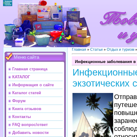
Главная
»
Статьи
»
Отдых и туризм
Меню сайта
Инфекционные заболевания в 
Главная страница
Инфекцион
КАТАЛОГ
экзотических 
Информация о сайте
Каталог статей
Отпра
Форум
путеш
Книга отзывов
повыш
Контакты
заране
FAQ вопрос/ответ
соблю
Добавить новости
относ