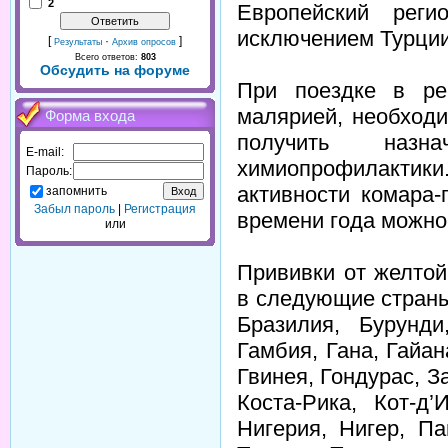
2
Европейский реги
исключением Турции
[
·
]
Результаты
Архив опросов
Всего ответов:
803
Обсудить на форуме
При поездке в ре
малярией, необходи
Форма входа
получить наз
E-mail:
химиопрофилактики
Пароль:
активности комара-
запомнить
Забыл пароль
|
Регистрация
времени года можно
или
Прививки от желтой
в следующие страны
Бразилия, Бурунди
Гамбия, Гана, Гайан
Гвинея, Гондурас, З
Коста-Рика, Кот-д
Нигерия, Нигер, Па