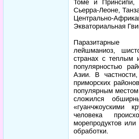
Томе и Принсипи, 
Сьерра-Леоне, Танза
Центрально-Аф
Экваториальная Гви
Паразитарные з
лейшманиоз, шист
странах с теплым 
популярностью ра
Азии. В частности
приморских районо
популярным местом 
сложился обширн
«гуанчжоускими к
человека проис
морепродуктов или 
обработки.