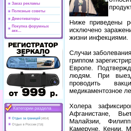
Заказ рекламы
продукт
Полезные советы
Демотиваторы
Ниже приведены р
Покупка форумных
исключено заражен
акк...
жизни инфекциями.
Случаи заболевания
гриппом зарегистри
Европе. Подтвержд
людям. При выез
проводить вакц
медикаментозное ле
Холера зафиксир
Категории раздела
Афганистане, Вье
Отдых за границей
[4814]
Малайзии, Филипп
Отдых в России
[716]
Камеруне, Кении, М