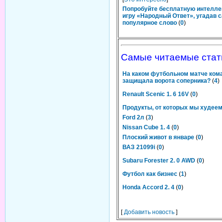
Попробуйте бесплатную интелл
игру «Народный Ответ», угадав 
популярное слово
(
0
)
Самые читаемые стат
На каком футбольном матче ком
защищала ворота соперника?
(
4
)
Renault Scenic 1. 6 16V
(
0
)
Продукты, от которых мы худее
Ford 2л
(
3
)
Nissan Cube 1. 4
(
0
)
Плоский живот в январе
(
0
)
ВАЗ 21099i
(
0
)
Subaru Forester 2. 0 AWD
(
0
)
Футбол как бизнес
(
1
)
Honda Accord 2. 4
(
0
)
[
Добавить новость
]