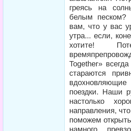
греясь на сол
белым песком? 
вам, что у вас 
утра... если, ко
хотите! По
времяпрепровожд
Together» всегд
стараются при
вдохновляющи
поездки. Наши р
настолько хо
направления, что
поможем открыть
намного прев