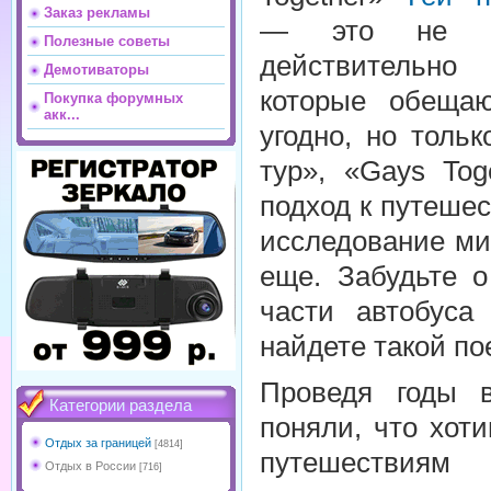
Заказ рекламы
— это не пр
Полезные советы
действительно
Демотиваторы
которые обеща
Покупка форумных
акк...
угодно, но толь
тур», «Gays To
подход к путеше
исследование ми
еще. Забудьте о
части автобуса
найдете такой по
Проведя годы 
Категории раздела
поняли, что хот
Отдых за границей
[4814]
путешествиям
Отдых в России
[716]