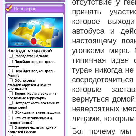
отсутствие у ге
Наш опрос
принять участи
которое выход
автобуса и дей
настоящему поз
уголками мира. 
Что будет с Украиной?
Распадется на части
типичная идея с
Перейдет под контроль
запада
тура» никогда н
Перейдет под контроль
России
сосредоточитьс
Обстановка
стабилизируется и начнет
которые заста
улучшаться
Вернет Крым и сохранит
вернуться домой
восточные территории
Потеряет часть восточных
невероятных мес
территорий
Обнищает и влезет в долги
лицами, которым 
Станет независимой и
процветающей
Отвоюет часть западных
Вот почему мы 
областей России