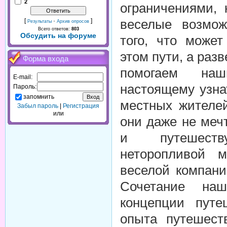
2
ограничениями, 
веселые возмож
[
·
]
Результаты
Архив опросов
Всего ответов:
803
Обсудить на форуме
того, что може
этом пути, а разв
Форма входа
помогаем наш
E-mail:
настоящему узна
Пароль:
запомнить
местных жителей
Забыл пароль
|
Регистрация
или
они даже не ме
и путешеств
неторопливой м
веселой компани
Сочетание наш
концепции путе
опыта путешест