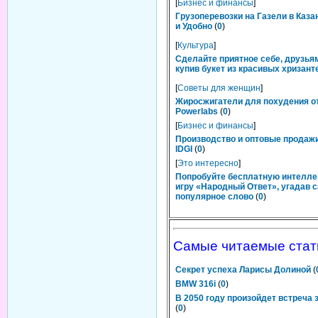
[
Бизнес и финансы
]
Грузоперевозки на Газели в Каза
и Удобно
(
0
)
[
Культура
]
Сделайте приятное себе, друзьям
купив букет из красивых хризант
[
Советы для женщин
]
Жиросжигатели для похудения о
Powerlabs
(
0
)
[
Бизнес и финансы
]
Производство и оптовые продаж
IDGI
(
0
)
[
Это интересно
]
Попробуйте бесплатную интелл
игру «Народный Ответ», угадав 
популярное слово
(
0
)
Самые читаемые стат
Cекрет успеха Ларисы Долиной
(
BMW 316i
(
0
)
В 2050 году произойдет встреча
(
0
)