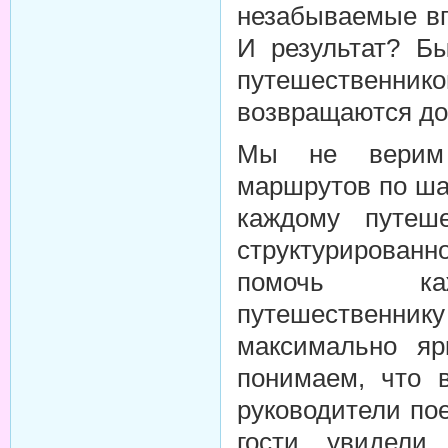
незабываемые вп
И результат? Бы
путешественник
возвращаются д
Мы не верим 
маршрутов по ша
каждому путеш
структурированн
помочь каж
путешественнику
максимально яр
понимаем, что 
руководители по
гости увидели