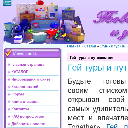
Главная
»
Статьи
»
Отдых и туризм
Меню сайта
Гей туры и путешествия
Главная страница
Гей туры и пу
КАТАЛОГ
Будьте готовы
Информация о сайте
Каталог статей
своим списком
Форум
открывая сво
Книга отзывов
самых удивител
Контакты
мест и впечатл
FAQ вопрос/ответ
Добавить новости
Together»
Гей п