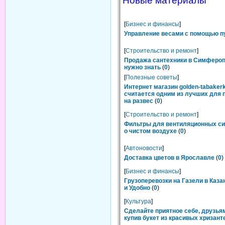
Новые материалы
[
Бизнес и финансы
]
Управление весами с помощью п
[
Строительство и ремонт
]
Продажа сантехники в Симфероп
нужно знать
(
0
)
[
Полезные советы
]
Интернет магазин golden-tabakerk
считается одним из лучших для 
на развес
(
0
)
[
Строительство и ремонт
]
Фильтры для вентиляционных си
о чистом воздухе
(
0
)
[
Автоновости
]
Доставка цветов в Ярославле
(
0
)
[
Бизнес и финансы
]
Грузоперевозки на Газели в Каза
и Удобно
(
0
)
[
Культура
]
Сделайте приятное себе, друзьям
купив букет из красивых хризант