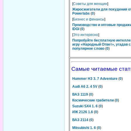
[
Советы для женщин
]
Жиросжигатели для похудения о
Powerlabs
(
0
)
[
Бизнес и финансы
]
Производство и оптовые продаж
IDGI
(
0
)
[
Это интересно
]
Попробуйте бесплатную интелл
игру «Народный Ответ», угадав 
популярное слово
(
0
)
Самые читаемые стат
Hummer H3 3. 7 Adventure
(
0
)
Audi A6 2. 4 5V
(
0
)
ВАЗ 1119
(
0
)
Космические грабители
(
0
)
Suzuki SX4 1. 6
(
0
)
ИЖ 2126 1.6
(
0
)
ВАЗ 2114
(
0
)
Mitsubishi 1. 6
(
0
)