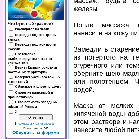
массаж, будьте о
железы.
После массажа п
Что будет с Украиной?
Распадется на части
нанесите на кожу пи
Перейдет под контроль
запада
Перейдет под контроль
Замедлить старение
России
Обстановка
из потертого на т
стабилизируется и начнет
улучшаться
огуречного или том
Вернет Крым и сохранит
оберните шею марл
восточные территории
Потеряет часть восточных
или полотенцем. 
территорий
Обнищает и влезет в долги
водой.
Станет независимой и
процветающей
Отвоюет часть западных
Маска от мелких 
областей России
2
кипяченой воды доб
этом растворе и на
[
·
]
Результаты
Архив опросов
нанесите любой пит
Всего ответов:
803
Обсудить на форуме