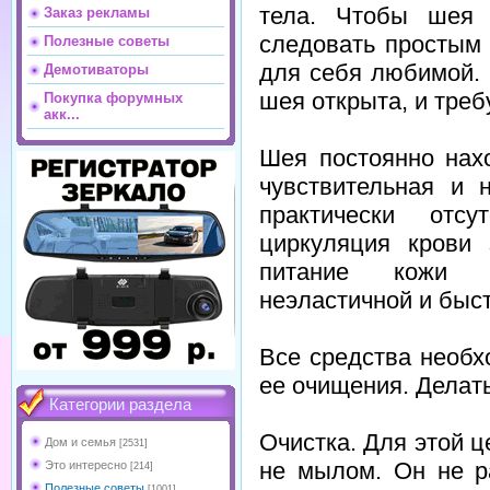
тела. Чтобы шея 
Заказ рекламы
следовать простым
Полезные советы
для себя любимой. 
Демотиваторы
шея открыта, и треб
Покупка форумных
акк...
Шея постоянно нах
чувствительная и 
практически отсу
циркуляция крови 
питание кожи н
неэластичной и быст
Все средства необх
ее очищения. Делать
Категории раздела
Очистка. Для этой ц
Дом и семья
[2531]
не мылом. Он не р
Это интересно
[214]
Полезные советы
[1001]