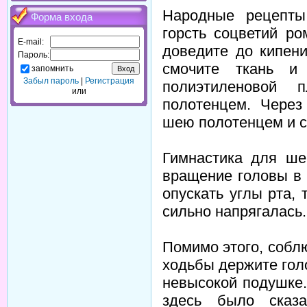
Народные рецепты
Форма входа
горсть соцветий р
E-mail:
доведите до кипени
Пароль:
смочите ткань и
запомнить
Забыл пароль
|
Регистрация
полиэтиленовой 
или
полотенцем. Через
шею полотенцем и с
Гимнастика для ше
вращение головы в 
опускать углы рта,
сильно напрягалась.
Помимо этого, собл
ходьбы держите голо
невысокой подушке.
здесь было сказа