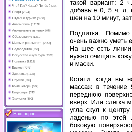
такой вариант: 2 
Что? Где? Когда? Почём?
[394]
добавьте 0, 5 ч. л
Спорт
[2174]
шеи на 10 минут, за
Отдых и туризм
[5530]
Автомобили
[17179]
Аномальные явления
[678]
Подпитка. Помимо
Образование
[1271]
очень важно уметь е
Мифы и реальность
[2057]
На шее есть линии
Садоводство
[258]
нужно очищать кожу
Искусство и культура
[3708]
Политика
и маски.
[8222]
Бизнес
[7073]
Здоровье
[1734]
Кстати, когда вы 
Оружие
[385]
массаж в течение 
Компьютеры
[109]
Видеоигры
переднюю поверхно
[740]
Экология
[390]
вверх. Или слегка 
угла скул к центру
Наш опрос
ладонью по этой 
боковую поверхнос