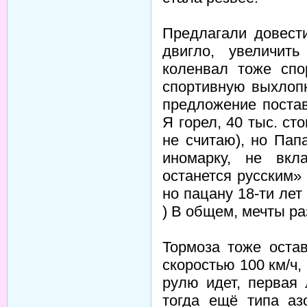
Предлагали довести
двигло, увеличит
коленвал тоже спо
спортивную выхлоп
предложение поста
Я горел, 40 тыс. ст
не считаю), но Пап
иномарку, не вк
останется русским»
но пацану 18-ти ле
) В общем, мечты ра
Тормоза тоже остав
скоростью 100 км/ч,
рулю идет, первая
тогда ещё типа аз