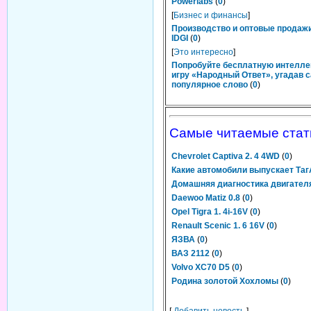
Powerlabs
(
0
)
[
Бизнес и финансы
]
Производство и оптовые продаж
IDGI
(
0
)
[
Это интересно
]
Попробуйте бесплатную интелл
игру «Народный Ответ», угадав 
популярное слово
(
0
)
Самые читаемые стат
Chevrolet Captiva 2. 4 4WD
(
0
)
Какие автомобили выпускает Та
Домашняя диагностика двигател
Daewoo Matiz 0.8
(
0
)
Opel Tigra 1. 4i-16V
(
0
)
Renault Scenic 1. 6 16V
(
0
)
ЯЗВА
(
0
)
ВАЗ 2112
(
0
)
Volvo XC70 D5
(
0
)
Родина золотой Хохломы
(
0
)