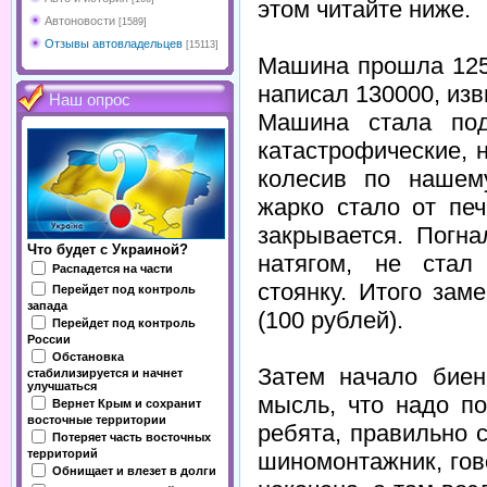
этом читайте ниже.
Автоновости
[1589]
Отзывы автовладельцев
[15113]
Машина прошла 125
написал 130000, изв
Наш опрос
Машина стала под
катастрофические, н
колесив по нашем
жарко стало от печ
закрывается. Погн
Что будет с Украиной?
натягом, не стал
Распадется на части
стоянку. Итого зам
Перейдет под контроль
запада
(100 рублей).
Перейдет под контроль
России
Обстановка
Затем начало биен
стабилизируется и начнет
улучшаться
мысль, что надо по
Вернет Крым и сохранит
восточные территории
ребята, правильно с
Потеряет часть восточных
территорий
шиномонтажник, гов
Обнищает и влезет в долги