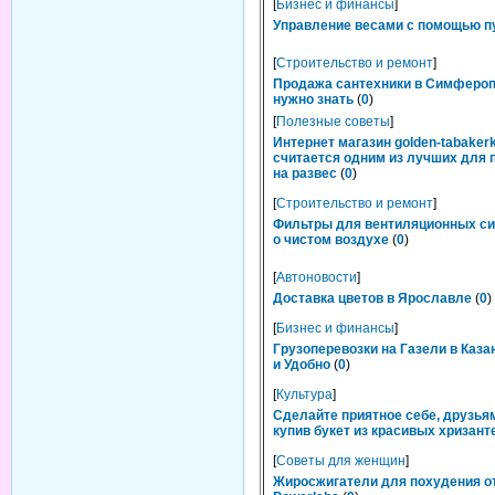
[
Бизнес и финансы
]
Управление весами с помощью п
[
Строительство и ремонт
]
Продажа сантехники в Симфероп
нужно знать
(
0
)
[
Полезные советы
]
Интернет магазин golden-tabakerk
считается одним из лучших для 
на развес
(
0
)
[
Строительство и ремонт
]
Фильтры для вентиляционных си
о чистом воздухе
(
0
)
[
Автоновости
]
Доставка цветов в Ярославле
(
0
)
[
Бизнес и финансы
]
Грузоперевозки на Газели в Каза
и Удобно
(
0
)
[
Культура
]
Сделайте приятное себе, друзьям
купив букет из красивых хризант
[
Советы для женщин
]
Жиросжигатели для похудения о