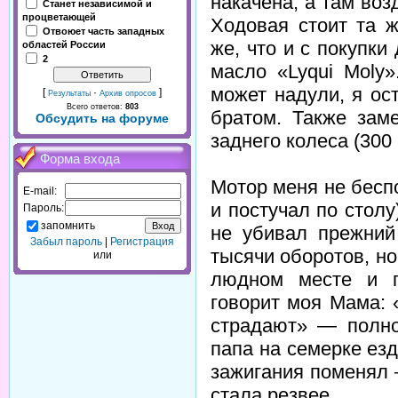
накачена, а там воз
Станет независимой и
процветающей
Ходовая стоит та 
Отвоюет часть западных
же, что и с покупки
областей России
2
масло «Lyqui Moly»
может надули, я ос
[
·
]
Результаты
Архив опросов
Всего ответов:
803
братом. Также зам
Обсудить на форуме
заднего колеса (300
Форма входа
Мотор меня не бесп
E-mail:
и постучал по столу)
Пароль:
запомнить
не убивал прежний 
Забыл пароль
|
Регистрация
тысячи оборотов, но
или
людном месте и г
говорит моя Мама: 
страдают» — полно
папа на семерке езд
зажигания поменял
стала резвее.