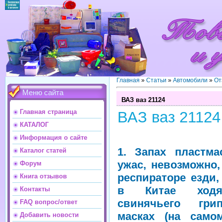
Главная
»
Статьи
»
Автомобили
»
От
Меню сайта
ВАЗ ваз 21124
Главная страница
ВАЗ ваз 21124
КАТАЛОГ
Информация о сайте
1. Запах пластм
Каталог статей
ужас, невозможно,
Форум
респираторе езди,
Книга отзывов
в Китае ход
Контакты
свинячьего гр
FAQ вопрос/ответ
масках (на само
Добавить новости