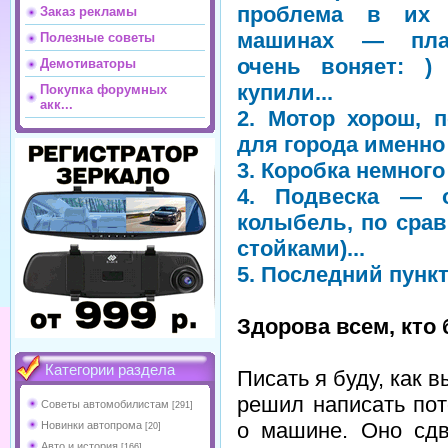
проблема в их
Заказ рекламы
машинах — пла
Полезные советы
очень воняет: )
Демотиваторы
купили...
Покупка форумных
акк...
2. Мотор хорош, 
для города именно 
3. Коробка немного
4. Подвеска — о
колыбель, по срав
стойками)...
5. Последний пункт
Здорова всем, кто 
Категории раздела
Писать я буду, как 
решил написать пот
Советы автомобилистам
[291]
о машине. Оно сдв
Новинки автопрома
[20]
Авто и история
[166]