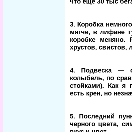
что еще 30 тыс бег
3. Коробка немног
мягче, в лифане т
коробке меняно. 
хрустов, свистов, 
4. Подвеска — о
колыбель, по срав
стойками). Как я 
есть крен, но незн
5. Последний пун
черного цвета, си
вкус и цвет.