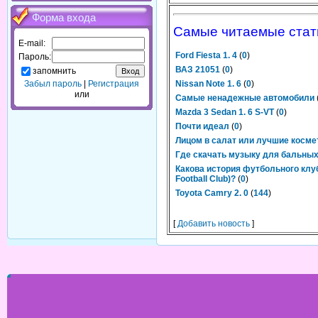
Форма входа
Самые читаемые стат
E-mail:
Ford Fiesta 1. 4
(
0
)
Пароль:
ВАЗ 21051
(
0
)
запомнить
Забыл пароль
|
Регистрация
Nissan Note 1. 6
(
0
)
или
Самые ненадежные автомобили
Mazda 3 Sedan 1. 6 S-VT
(
0
)
Почти идеал
(
0
)
Лицом в салат или лучшие косме
Где скачать музыку для бальных
Какова история футбольного клуба
Football Club)?
(
0
)
Toyota Camry 2. 0
(
144
)
[
Добавить новость
]