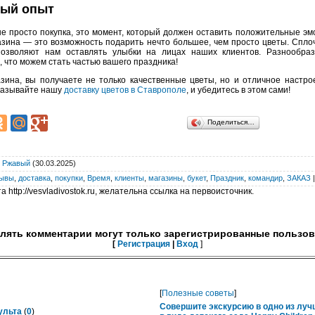
ный опыт
не просто покупка, это момент, который должен оставить положительные эм
газина — это возможность подарить нечто большее, чем просто цветы. Спло
позволяют нам оставлять улыбки на лицах наших клиентов. Разнообр
 что можем стать частью вашего праздника!
зина, вы получаете не только качественные цветы, но и отличное настр
казывайте нашу
доставку цветов в Ставрополе
, и убедитесь в этом сами!
Поделиться…
:
Ржавый
(30.03.2025)
зывы
,
доставка
,
покупки
,
Время
,
клиенты
,
магазины
,
букет
,
Праздник
,
командир
,
ЗАКАЗ
 http://vesvladivostok.ru, желательна ссылка на первоисточник.
лять комментарии могут только зарегистрированные пользов
[
Регистрация
|
Вход
]
[
Полезные советы
]
Совершите экскурсию в одно из лу
ульта
(
0
)