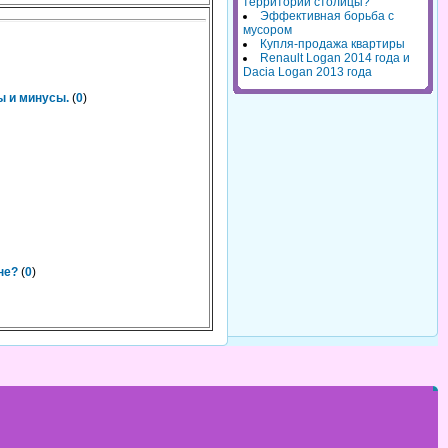
территорий столицы?
Эффективная борьба с
мусором
Купля-продажа квартиры
Renault Logan 2014 года и
Dacia Logan 2013 года
ы и минусы.
(
0
)
не?
(
0
)