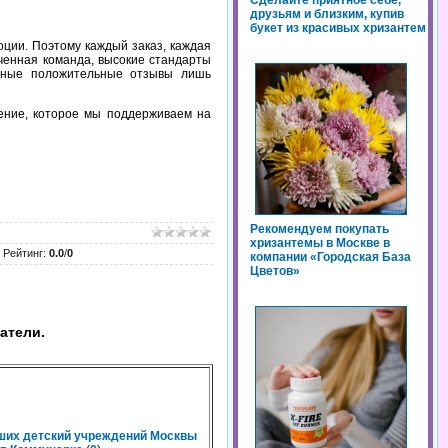
Сделайте приятное себе,
друзьям и близким, купив
букет из красивых хризантем
оции. Поэтому каждый заказ, каждая
ченная команда, высокие стандарты
азные положительные отзывы лишь
оение, которое мы поддерживаем на
Рекомендуем покупать
хризантемы в Москве в
|
Рейтинг
:
0.0
/
0
компании «Городская База
Цветов»
атели.
чших детский учреждений Москвы