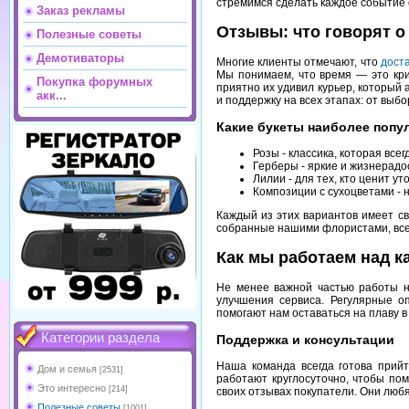
стремимся сделать каждое событие 
Заказ рекламы
Отзывы: что говорят о
Полезные советы
Демотиваторы
Многие клиенты отмечают, что
дост
Мы понимаем, что время — это кри
Покупка форумных
приятно их удивил курьер, который 
акк...
и поддержку на всех этапах: от выбо
Какие букеты наиболее поп
Розы - классика, которая всег
Герберы - яркие и жизнерадо
Лилии - для тех, кто ценит у
Композиции с сухоцветами -
Каждый из этих вариантов имеет св
собранные нашими флористами, всег
Как мы работаем над к
Не менее важной частью работы н
улучшения сервиса. Регулярные о
помогают нам оставаться на плаву 
Категории раздела
Поддержка и консультации
Наша команда всегда готова прий
Дом и семья
[2531]
работают круглосуточно, чтобы по
Это интересно
[214]
своих отзывах покупатели. Они любя
Полезные советы
[1001]