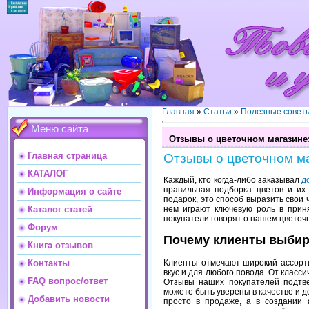
Главная
»
Статьи
»
Полезные совет
Меню сайта
Отзывы о цветочном магазине:
Главная страница
Отзывы о цветочном ма
КАТАЛОГ
Каждый, кто когда-либо заказывал
д
правильная подборка цветов и их
Информация о сайте
подарок, это способ выразить свои 
нем играют ключевую роль в прин
Каталог статей
покупатели говорят о нашем цветоч
Форум
Почему клиенты выбир
Книга отзывов
Контакты
Клиенты отмечают широкий ассорт
вкус и для любого повода. От класси
FAQ вопрос/ответ
Отзывы наших покупателей подтве
можете быть уверены в качестве и д
Добавить новости
просто в продаже, а в создании 