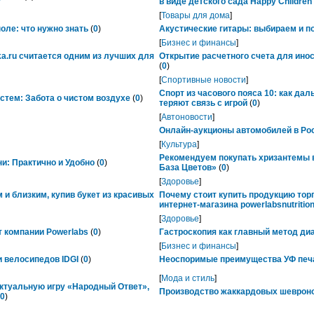
в виде детского сада Happy Childre
[
Товары для дома
]
ле: что нужно знать
(
0
)
Акустические гитары: выбираем и п
[
Бизнес и финансы
]
ka.ru считается одним из лучших для
Открытие расчетного счета для ино
(
0
)
[
Спортивные новости
]
Спорт из часового пояса 10: как да
тем: Забота о чистом воздухе
(
0
)
теряют связь с игрой
(
0
)
[
Автоновости
]
Онлайн-аукционы автомобилей в Рос
[
Культура
]
Рекомендуем покупать хризантемы в
ни: Практично и Удобно
(
0
)
База Цветов»
(
0
)
[
Здоровье
]
 и близким, купив букет из красивых
Почему стоит купить продукцию тор
интернет-магазина powerlabsnutrition
[
Здоровье
]
 компании Powerlabs
(
0
)
Гастроскопия как главный метод ди
[
Бизнес и финансы
]
 велосипедов IDGI
(
0
)
Неоспоримые преимущества УФ печ
[
Мода и стиль
]
ктуальную игру «Народный Ответ»,
Производство жаккардовых шевроно
0
)