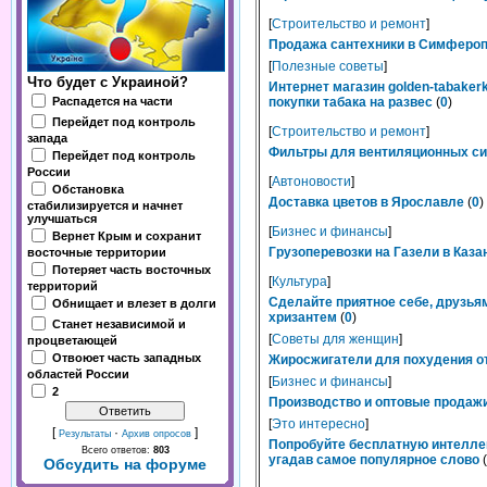
[
Строительство и ремонт
]
Продажа сантехники в Симферопо
[
Полезные советы
]
Что будет с Украиной?
Интернет магазин golden-tabaker
Распадется на части
покупки табака на развес
(
0
)
Перейдет под контроль
[
Строительство и ремонт
]
запада
Фильтры для вентиляционных сис
Перейдет под контроль
России
[
Автоновости
]
Обстановка
Доставка цветов в Ярославле
(
0
)
стабилизируется и начнет
улучшаться
[
Бизнес и финансы
]
Вернет Крым и сохранит
Грузоперевозки на Газели в Каза
восточные территории
Потеряет часть восточных
[
Культура
]
территорий
Сделайте приятное себе, друзьям
Обнищает и влезет в долги
хризантем
(
0
)
Станет независимой и
[
Советы для женщин
]
процветающей
Отвоюет часть западных
Жиросжигатели для похудения от
областей России
[
Бизнес и финансы
]
2
Производство и оптовые продажи
[
Это интересно
]
[
·
]
Результаты
Архив опросов
Попробуйте бесплатную интелле
Всего ответов:
803
угадав самое популярное слово
(
Обсудить на форуме