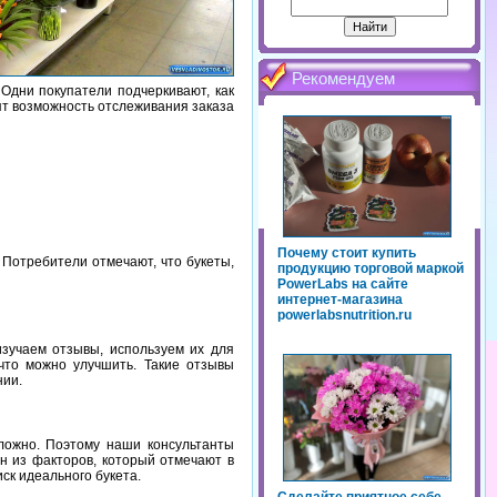
Рекомендуем
Одни покупатели подчеркивают, как
нят возможность отслеживания заказа
Почему стоит купить
 Потребители отмечают, что букеты,
продукцию торговой маркой
PowerLabs на сайте
интернет-магазина
powerlabsnutrition.ru
зучаем отзывы, используем их для
что можно улучшить. Такие отзывы
нии.
ложно. Поэтому наши консультанты
н из факторов, который отмечают в
ск идеального букета.