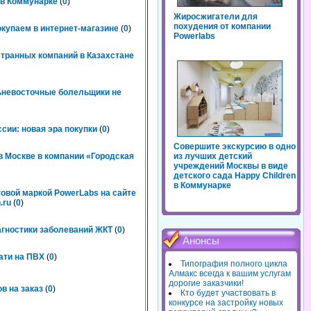
n в Коммунарке
(
0
)
Жиросжигатели для
похудения от компании
окупаем в интернет-магазине
(
0
)
Powerlabs
странных компаний в Казахстане
льневосточные болельщики не
сии: новая эра покупки
(
0
)
Совершите экскурсию в одно
 Москве в компании «Городская
из лучших детский
учреждений Москвы в виде
детского сада Happy Children
в Коммунарке
говой маркой PowerLabs на сайте
.ru
(
0
)
агностики заболеваний ЖКТ
(
0
)
Анонсы
ати на ПВХ
(
0
)
Типография полного цикла
Алмакс всегда к вашим услугам
дорогие заказчики!
в на заказ
(
0
)
Кто будет участвовать в
конкурсе на застройку новых