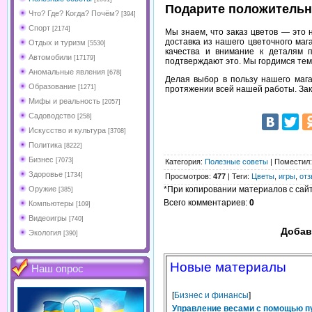
Подарите положитель
Что? Где? Когда? Почём?
[394]
Спорт
[2174]
Мы знаем, что заказ цветов — это 
доставка из нашего цветочного ма
Отдых и туризм
[5530]
качества и внимание к деталям 
Автомобили
[17179]
подтверждают это. Мы гордимся тем,
Аномальные явления
[678]
Делая выбор в пользу нашего мага
Образование
[1271]
протяжении всей нашей работы. За
Мифы и реальность
[2057]
Садоводство
[258]
Искусство и культура
[3708]
Политика
[8222]
Бизнес
[7073]
Категория
:
Полезные советы
|
Поместил
Здоровье
[1734]
Просмотров
:
477
|
Теги
:
Цветы
,
игры
,
от
Оружие
*При копировании материалов с сайта
[385]
Всего комментариев
:
0
Компьютеры
[109]
Видеоигры
[740]
Добав
Экология
[390]
Новые материалы
Наш опрос
[
Бизнес и финансы
]
Управление весами с помощью п