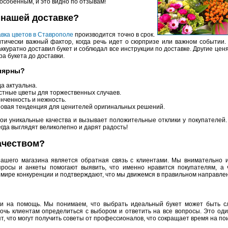
особенным, и это видно по отзывам!
 нашей доставке?
авка цветов в Ставрополе
производится точно в срок.
тически важный фактор, когда речь идет о сюрпризе или важном событии. 
аккуратно доставил букет и соблюдал все инструкции по доставке. Другие це
ра букета до доставки.
улярны?
да актуальна.
стные цветы для торжественных случаев.
тонченность и нежность.
 новая тенденция для ценителей оригинальных решений.
ои уникальные качества и вызывает положительные отклики у покупателей.
да выглядят великолепно и дарят радость!
ачеством?
ашего магазина является обратная связь с клиентами. Мы внимательно и
просы и анкеты помогают выявить, что именно нравится покупателям, а 
в мире конкуренции и подтверждают, что мы движемся в правильном направле
ти на помощь. Мы понимаем, что выбрать идеальный букет может быть с
мочь клиентам определиться с выбором и ответить на все вопросы. Это оди
т, что могут получить советы от профессионалов, что сокращает время на пои