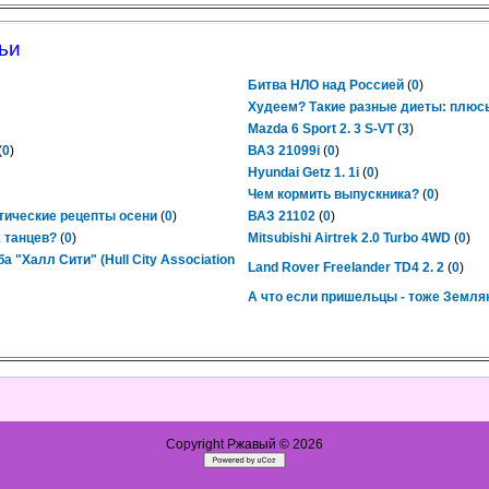
ьи
Битва НЛО над Россией
(
0
)
Худеем? Такие разные диеты: плюс
Mazda 6 Sport 2. 3 S-VT
(
3
)
(
0
)
ВАЗ 21099i
(
0
)
Hyundai Getz 1. 1i
(
0
)
Чем кормить выпускника?
(
0
)
тические рецепты осени
(
0
)
ВАЗ 21102
(
0
)
 танцев?
(
0
)
Mitsubishi Airtrek 2.0 Turbo 4WD
(
0
)
 "Халл Сити" (Hull City Association
Land Rover Freelander TD4 2. 2
(
0
)
А что если пришельцы - тоже Земля
Copyright Ржавый © 2026