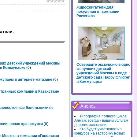
Жиросжигатели для
похудения от компании
Powerlabs
атели.
чших детский учреждений Москвы
Совершите экскурсию в одно
n в Коммунарке
(
0
)
из лучших детский
учреждений Москвы в виде
детского сада Happy Children
окупаем в интернет-магазине
(
0
)
в Коммунарке
странных компаний в Казахстане
Анонсы
льневосточные болельщики не
Типография полного цикла
Алмакс всегда к вашим услугам
сии: новая эра покупки
(
0
)
дорогие заказчики!
Кто будет участвовать в
конкурсе на застройку новых
 Москве в компании «Городская