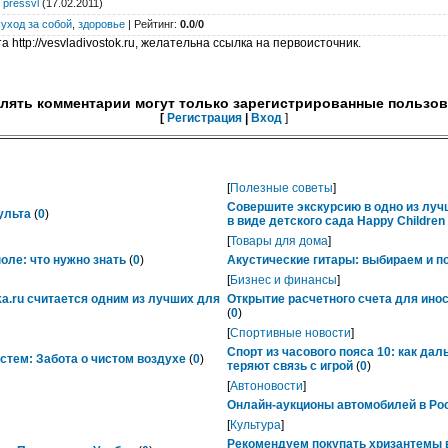
:
pressvl
(17.02.2011)
,
уход за собой
,
здоровье
|
Рейтинг
:
0.0
/
0
 http://vesvladivostok.ru, желательна ссылка на первоисточник.
лять комментарии могут только зарегистрированные пользов
[
Регистрация
|
Вход
]
[
Полезные советы
]
Совершите экскурсию в одно из лу
ульта
(
0
)
в виде детского сада Happy Childre
[
Товары для дома
]
ле: что нужно знать
(
0
)
Акустические гитары: выбираем и п
[
Бизнес и финансы
]
ka.ru считается одним из лучших для
Открытие расчетного счета для ино
(
0
)
[
Спортивные новости
]
Спорт из часового пояса 10: как да
тем: Забота о чистом воздухе
(
0
)
теряют связь с игрой
(
0
)
[
Автоновости
]
Онлайн-аукционы автомобилей в Рос
[
Культура
]
Рекомендуем покупать хризантемы в