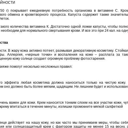
ОЙНОСТИ
150
г)
покрывает
ежедневную
потребность
организма
в
витамине
С.
Кро
вого
обмена
и
кроветворного
процесса.
Капуста
содержит
также
значитель
леток.
такого
количества
витамина
К.
Достаточно
одной
ложки
капусты,
чтобы
полн
необходим
для
нормального
свертывания
крови.
И
все
это
при
24
кал.
на
одн
ства
сти.
В
жару
кожа
активно
потеет,
размывая
декоративную
косметику.
Стойка
ры.
Аллергия,
«черные
точки»
и
воспаления
на
коже
–
расплата
за
так
щенную
кожу
солнце
создает
огромную
проблему
фотостарения.
кияже
помогут
несколько
несложных
правил:
го
эффекта
любая
косметика
должна
наноситься
только
на
чистую
кожу.
ом
оно
должно
быть
более
мягким,
щадящим.
Не
лишним
будет
и
использован
очень
важен
для
кожи.
Крем
наносится
тонким
слоем
на
все
участки
кожи,
чу
крему
впитаться
в
течение
минуты,
излишки
промокните
мягкой
салфеткой
лнце
действует
на
нашу
кожу,
но
как
часто
мы
принимаем
меры,
чтобы
себ
ния
или
солнцезащитный
крем
с
фактором
защиты
не
менее
15
на
весну,