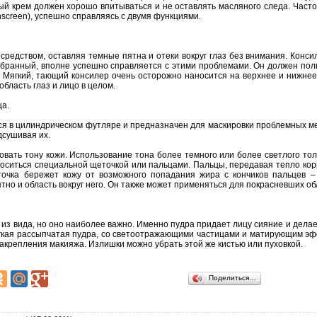
ый
крем
должен
хорошо
впитываться
и
не
оставлять
масляного
следа.
Часто
nscreen),
успешно
справляясь
с
двумя
функциями.
средством,
оставляя
темные
пятна
и
отеки
вокруг
глаз
без
внимания.
Конси
бранный,
вполне
успешно
справляется
с
этими
проблемами.
Он
должен
пол
Мягкий,
тающий
консилер
очень
осторожно
наносится
на
верхнее
и
нижнее
область
глаз
и
лицо
в
целом.
ца.
ся
в
цилиндрическом
футляре
и
предназначен
для
маскировки
проблемных
м
дсушивая
их.
овать
тону
кожи.
Использование
тона
более
темного
или
более
светлого
тол
оситься
специальной
щеточкой
или
пальцами.
Пальцы,
передавая
тепло
кор
точка
бережет
кожу
от
возможного
попадания
жира
с
кончиков
пальцев
–
ятно
и
область
вокруг
него.
Он
также
может
применяться
для
покрасневших
об
из
вида,
но
оно
наиболее
важно.
Именно
пудра
придает
лицу
сияние
и
делае
гкая
рассыпчатая
пудра,
со
светоотражающими
частицами
и
матирующим
эф
акрепления
макияжа.
Излишки
можно
убрать
этой
же
кистью
или
пуховкой.
Поделиться…