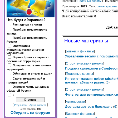
Категория
:
Полезные советы
|
Поместил
Просмотров
:
1813
|
Теги
:
салон
,
красота
*При копировании материалов с сайта
Всего комментариев
:
0
Что будет с Украиной?
Распадется на части
Добав
Перейдет под контроль
запада
Перейдет под контроль
Новые материалы
России
Обстановка
стабилизируется и начнет
[
Бизнес и финансы
]
улучшаться
Управление весами с помощью п
Вернет Крым и сохранит
восточные территории
[
Строительство и ремонт
]
Потеряет часть восточных
Продажа сантехники в Симферопо
территорий
Обнищает и влезет в долги
[
Полезные советы
]
Станет независимой и
Интернет магазин golden-tabaker
покупки табака на развес
(
0
)
процветающей
Отвоюет часть западных
[
Строительство и ремонт
]
областей России
Фильтры для вентиляционных сис
2
[
Автоновости
]
[
·
]
Результаты
Архив опросов
Доставка цветов в Ярославле
(
0
)
Всего ответов:
803
Обсудить на форуме
[
Бизнес и финансы
]