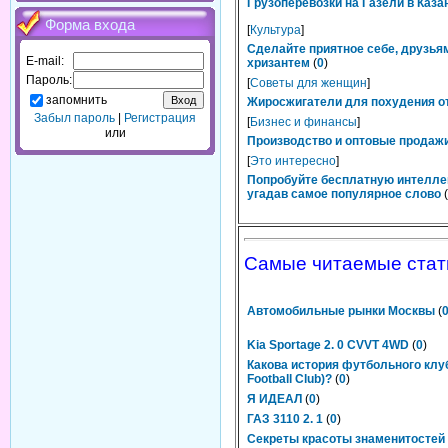
Грузоперевозки на Газели в Каза
Форма входа
[
Культура
]
Сделайте приятное себе, друзьям
E-mail:
хризантем
(
0
)
Пароль:
[
Советы для женщин
]
запомнить
Жиросжигатели для похудения от
Забыл пароль
|
Регистрация
[
Бизнес и финансы
]
или
Производство и оптовые продажи
[
Это интересно
]
Попробуйте бесплатную интелле
угадав самое популярное слово
(
Самые читаемые стат
Автомобильные рынки Москвы
(
Kia Sportage 2. 0 CVVT 4WD
(
0
)
Какова история футбольного клуба
Football Club)?
(
0
)
Я ИДЕАЛ
(
0
)
ГАЗ 3110 2. 1
(
0
)
Секреты красоты знаменитостей