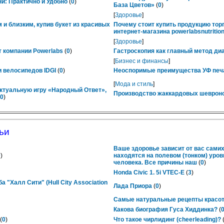
ни: Практично и Удобно
(
0
)
База Цветов»
(
0
)
[
Здоровье
]
 и близким, купив букет из красивых
Почему стоит купить продукцию тор
интернет-магазина powerlabsnutrition
[
Здоровье
]
 компании Powerlabs
(
0
)
Гастроскопия как главный метод ди
[
Бизнес и финансы
]
 велосипедов IDGI
(
0
)
Неоспоримые преимущества УФ печ
[
Мода и стиль
]
ктуальную игру «Народный Ответ»,
Производство жаккардовых шевроно
0
)
ьи
Ваше здоровье зависит от вас самих
0
)
находятся на полевом (тонком) уров
человека. Все причины наш
(
0
)
Honda Civic 1. 5i VTEC-E
(
3
)
 "Халл Сити" (Hull City Association
Лада Приора
(
0
)
Самые натуральные рецепты красо
Какова биография Гуса Хиддинка?
(
(
0
)
Что такое чирлидинг (cheerleading)?