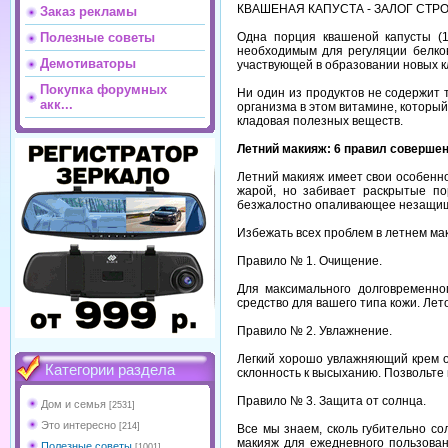
КВАШЕНАЯ
КАПУСТА
-
ЗАЛОГ
СТР
Заказ рекламы
Одна
порция
квашеной
капусты
(
Полезные советы
необходимым
для
регуляции
белко
Демотиваторы
участвующей
в
образовании
новых
к
Покупка форумных
Ни
один
из
продуктов
не
содержит
акк...
организма
в
этом
витамине,
который
кладовая
полезных
веществ.
Летний
макияж:
6
правил
совершен
Летний
макияж
имеет
свои
особенно
жарой,
но
забивает
раскрытые
по
безжалостно
опаливающее
незащи
Избежать
всех
проблем
в
летнем
ма
Правило
№
1.
Очищение.
Для
максимального
долговременно
средство
для
вашего
типа
кожи.
Лет
Правило
№
2.
Увлажнение.
Легкий
хорошо
увлажняющий
крем
Категории раздела
склонность
к
высыханию.
Позвольте
Правило
№
3.
Защита
от
солнца.
Дом и семья
[2531]
Это интересно
[214]
Все
мы
знаем,
сколь
губительно
со
макияж
для
ежедневного
пользова
Полезные советы
[1001]