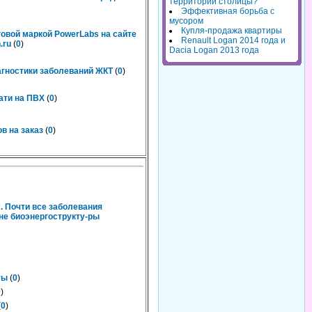
территорий столицы?
Эффективная борьба с
мусором
Купля-продажа квартиры
говой маркой PowerLabs на сайте
Renault Logan 2014 года и
.ru
(
0
)
Dacia Logan 2013 года
агностики заболеваний ЖКТ
(
0
)
ати на ПВХ
(
0
)
в на заказ
(
0
)
. Почти все заболевания
не биоэнергострукту-ры
ты
(
0
)
0
)
(
0
)