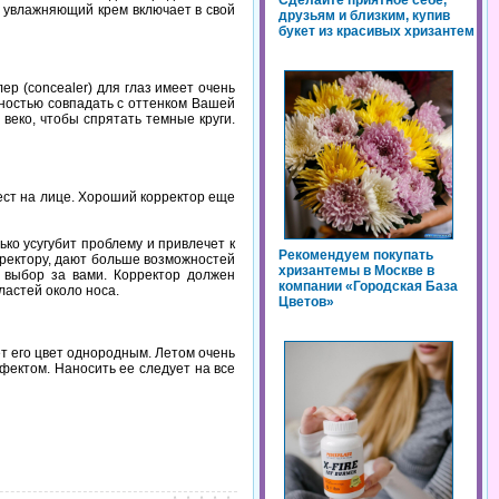
Сделайте приятное себе,
увлажняющий
крем
включает
в
свой
друзьям и близким, купив
букет из красивых хризантем
лер
(concealer)
для
глаз
имеет
очень
ностью
совпадать
с
оттенком
Вашей
веко,
чтобы
спрятать
темные
круги.
ест
на
лице.
Хороший
корректор
еще
ько
усугубит
проблему
и
привлечет
к
Рекомендуем покупать
ректору,
дают
больше
возможностей
хризантемы в Москве в
выбор
за
вами.
Корректор
должен
компании «Городская База
ластей
около
носа.
Цветов»
т
его
цвет
однородным.
Летом
очень
фектом.
Наносить
ее
следует
на
все