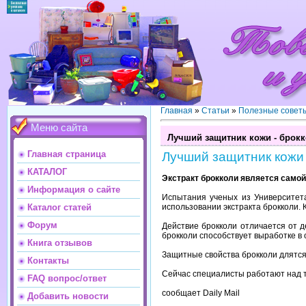
Главная
»
Статьи
»
Полезные совет
Меню сайта
Лучший защитник кожи - брок
Главная страница
Лучший защитник кожи 
КАТАЛОГ
Экстракт
брокколи
является
самой
Информация о сайте
Испытания
ученых
из
Университет
использовании
экстракта
брокколи.
Каталог статей
Форум
Действие
брокколи
отличается
от
д
брокколи
способствует
выработке
в
Книга отзывов
Защитные
свойства
брокколи
длятс
Контакты
Сейчас
специалисты
работают
над
FAQ вопрос/ответ
сообщает
Daily
Mail
Добавить новости