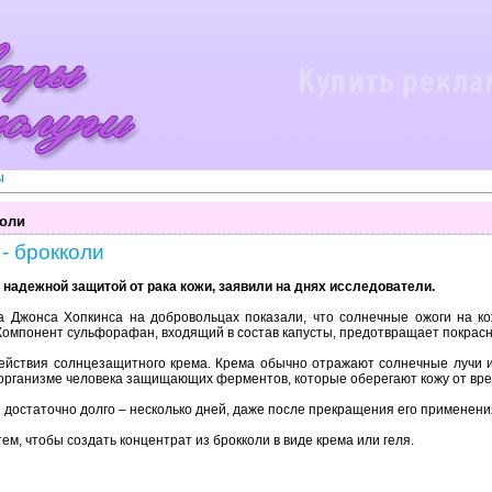
ы
коли
- брокколи
надежной
защитой
от
рака
кожи,
заявили
на
днях
исследователи.
а
Джонса
Хопкинса
на
добровольцах
показали,
что
солнечные
ожоги
на
к
Компонент
сульфорафан,
входящий
в
состав
капусты,
предотвращает
покрас
ействия
солнцезащитного
крема.
Крема
обычно
отражают
солнечные
лучи
организме
человека
защищающих
ферментов,
которые
оберегают
кожу
от
вре
я
достаточно
долго
–
несколько
дней,
даже
после
прекращения
его
применени
тем,
чтобы
создать
концентрат
из
брокколи
в
виде
крема
или
геля.