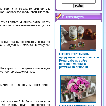
ме
того,
она
богата
витамином
В6,
ное
количество
фоли-евой
кислоты,
Рекомендуем
остью
покрыть
дневную
потребность
у
порцию.
Свежеквашенная
капуста
-
я
косметика
выдерживает
испытание
ой
«надежный»
макияж.
К
тому
же
Почему стоит купить
продукцию торговой маркой
PowerLabs на сайте
интернет-магазина
powerlabsnutrition.ru
По
утрам
используйте
очищающее
ие
нежных
эксфолиантов.
ть
больше
–
на
щеки,
где
кожа
имеет
я
обезопасить?
Выберите
основу
по
а
летом
стоит
отдать
предпочтение