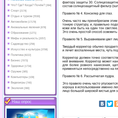
фактору
защиты
30.
Солнцезащитн
Что? Где? Когда? Почём?
[394]
состав
солнцезащитный
фильтр
(su
Спорт
[2174]
Правило
№
4.
Консилер
для
глаз.
Отдых и туризм
[5530]
Очень
часто
мы
пренебрегаем
этим
Автомобили
[17179]
тонкую
структуру,
и,
правильно
подо
Аномальные явления
[678]
кожи
или
быть
на
один
тон
светлее.
Это
очень
простой
способ
освежить
Образование
[1271]
Мифы и реальность
[2057]
Правило
№
5.
Выравниваем
цвет
ли
Садоводство
[258]
Твердый
корректор
обычно
продает
Искусство и культура
[3708]
и
лечит
воспаленные
места,
чуть
по
Политика
[8222]
Корректор
должен
точно
соответств
Бизнес
[7073]
ней
внимание.
Корректор
может
нан
для
более
ровного
нанесения,
ще
Здоровье
[1734]
применяться
непосредственно
на
п
Оружие
[385]
Правило
№
6.
Рассыпчатая
пудра.
Компьютеры
[109]
Видеоигры
[740]
Это
правило
очень
часто
упускается
хороша
в
использовании
именно
ле
Экология
[390]
лицо
большой
широкой
кистью
для
з
Наш опрос