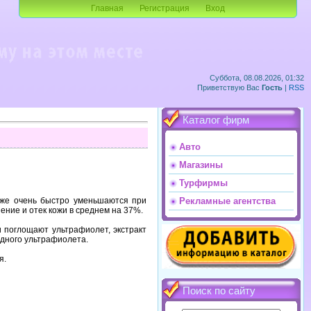
Главная
Регистрация
Вход
Суббота, 08.08.2026, 01:32
Приветствую Вас
Гость
|
RSS
Каталог фирм
Авто
Магазины
Турфирмы
оже
очень
быстро
уменьшаются
при
Рекламные агентства
нение
и
отек
кожи
в
среднем
на
37%.
и
поглощают
ультрафиолет,
экстракт
дного
ультрафиолета.
я.
Поиск по сайту