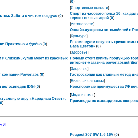
(
0
)
[
Спортивные новости
]
Спорт из часового пояса 10: как да
тем: Забота о чистом воздухе
(
0
)
теряют связь с игрой
(
0
)
[
Автоновости
]
Онлайн-аукционы автомобилей в Рос
[
Культура
]
Рекомендуем покупать хризантемы в
ни: Практично и Удобно
(
0
)
База Цветов»
(
0
)
[
Здоровье
]
 и близким, купив букет из красивых
Почему стоит купить продукцию тор
интернет-магазина powerlabsnutrition
[
Здоровье
]
 компании Powerlabs
(
0
)
Гастроскопия как главный метод ди
[
Бизнес и финансы
]
 велосипедов IDGI
(
0
)
Неоспоримые преимущества УФ печ
[
Мода и стиль
]
ктуальную игру «Народный Ответ»,
Производство жаккардовых шевроно
0
)
ьи
Peugeot 307 SW 1. 6 16V
(
0
)