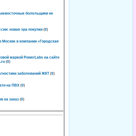
льневосточные болельщики не
сии: новая эра покупки
(
0
)
 Москве в компании «Городская
говой маркой PowerLabs на сайте
.ru
(
0
)
агностики заболеваний ЖКТ
(
0
)
ати на ПВХ
(
0
)
в на заказ
(
0
)