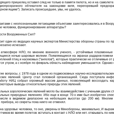
дящего пришелец оставил след не только в памяти пилота, но и на самолете
иопрозрачного обтекателя на законцовке киля, перегоревший предохр
рном ящике"). Записать происшедшее, увы, не удалось.
тактами с неопознанными летающими объектами заинтересовались и в Воору
ье человека, функционирование аппаратуры?
ности Вооруженных Сил?
ворит один из ведущих научных экспертов Министерства обороны страны по п
незапно исчезают.
 атмосфере НЛО, по мнению военного ученого, - устойчивые плазменные 
ящиеся ночью шаровые молнии. Появляющиеся на экранах радаров помехи м
плений птиц и насекомых ("ангелов"), которые практически не отличимые от
ется утром, а с ноября по февраль область наблюдения уменьшается. Однако
угие вопросы, с 1978 года в одном из подмосковных научно-исследовательски
ских явлений. Центр стал головной организацией. Сюда поступала инф
работу НИЦ собрал огромный массив данных, позволяющий воссоздать ка
некоторые выводы относительно природы этих явлений.
альных аэрологических явлений могло бы взаимодействие с учеными других ст
альных природных явлениях. Ибо еще в конце 70-х ими был изобретен спе
числе в видимом диапазоне на небольших высотах (до 200 км). Многим
 прибора, но секреты пока никто не отменял.
 на здоровье человека, то оно, уверены в Минобороны, минимально, И выраж
чиков во время полетов: вступать в контакт с НЛО или нет, открывать по ним