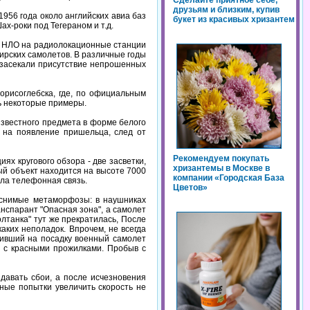
Сделайте приятное себе,
друзьям и близким, купив
1956 года около английских авиа баз
букет из красивых хризантем
ах-роки под Тегераном и т.д.
ие НЛО на радиолокационные станции
ирских самолетов. В различные годы
 засекали присутствие непрошенных
рисоглебска, где, по официальным
шь некоторые примеры.
звестного предмета в форме белого
и на появление пришельца, след от
Рекомендуем покупать
х кругового обзора - две засветки,
хризантемы в Москве в
ый объект находится на высоте 7000
компании «Городская База
ала телефонная связь.
Цветов»
ъяснимые метаморфозы: в наушниках
нспарант "Опасная зона", а самолет
лтанка" тут же прекратилась, После
ких неполадок. Впрочем, не всегда
дивший на посадку военный самолет
о с красными прожилками. Пробыв с
давать сбои, а после исчезновения
ные попытки увеличить скорость не