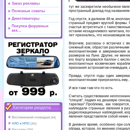
Заказ рекламы
тут же засекретили необычное явле
пространный доклад под названием 
Полезные советы
Демотиваторы
Год спустя, в далеком 48-м, инопла
странный предмет круглой формы. 
Покупка форумных
счастья встретиться с таинственны
акк...
останки незадачливого капитана, по
лет признались, что незнакомцем о
Впрочем, рассказы о встречах с в
снежный ком, обрастая различными 
инопланетянами и американские а
размеров на Луне. Другие, не мене
его борту взорвался баллон с кисл
инопланетные космические корабли,
признания астронавтов-очевидцев, 
Правда, спустя годы один америка
инопланетянами пригрезилось ему...
И все-таки там что-то есть
Считать существование неопознанн
"спецов", падких на дешевую сенса
тарелках".Проблема, как говоритс
Категории раздела
наблюдали странные явления в раз
радиолокационных наблюдений, когд
явления представляли собой некие 
Воспоминания очевидцев
[64]
НЛО и НПО
[261]
В дневное время, особенно при сол
облака, которое, по мнению специа
Рассказы
[353]