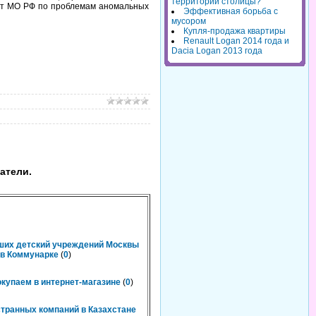
территорий столицы?
ерт МО РФ по проблемам аномальных
Эффективная борьба с
мусором
Купля-продажа квартиры
Renault Logan 2014 года и
Dacia Logan 2013 года
атели.
чших детский учреждений Москвы
n в Коммунарке
(
0
)
окупаем в интернет-магазине
(
0
)
странных компаний в Казахстане