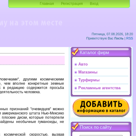
Главная
Регистрация
Вход
Пятница, 07.08.2026, 18:20
Приветствую Вас
Гость
|
RSS
Каталог фирм
Авто
Магазины
вечками", другими космическими
Турфирмы
е, чем вполне конкретные земные
х в редакцию содержится просьба
Рекламные агентства
деятельность человека.
онных признаний "очевидцев" можно
и американского штата Нью-Мексико
 плоские диски, которые потерпели
 найдены необычные гуманоиды, не
Поиск по сайту
космической скоростью, вызвав