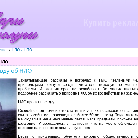
ения
»
НЛО и НПО
 НЛО
вду об НЛО
Захватывающие рассказы о встречах с НЛО, "зелеными чело
пришельцами волнуют сегодня читателя, пожалуй, не меньш
проблемы. И этот интерес не ослабевает. Во многих письма
подробнее рассказать о природе НЛО, об их воздействии на жизне
НЛО просит посадку
Своеобразной точкой отсчета интригующих рассказов, сенсаци
считать событие, происшедшее более 50 лет назад. Тогда жител
наблюдали в небе необычные светящиеся предметы, похожие на
крушение. Утверждалось, в частности, что на месте обломков
похожие на известные земные существа.
Весть о пришельцах облетела мировую общественность с 