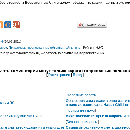
 боеготовности Вооруженных Сил в целом, убежден ведущий научный эксп
Поделиться…
vl
(14.02.2011)
смос
,
Пришельцы
,
неопознанные объекты
,
тайны
,
нпо
|
Рейтинг
:
0.0
/
0
 http://vesvladivostok.ru, желательна ссылка на первоисточник.
лять комментарии могут только зарегистрированные пользов
[
Регистрация
|
Вход
]
[
Полезные советы
]
Совершите экскурсию в одно из лу
ульта
(
0
)
в виде детского сада Happy Childre
[
Товары для дома
]
ле: что нужно знать
(
0
)
Акустические гитары: выбираем и п
[
Бизнес и финансы
]
ka.ru считается одним из лучших для
Открытие расчетного счета для ино