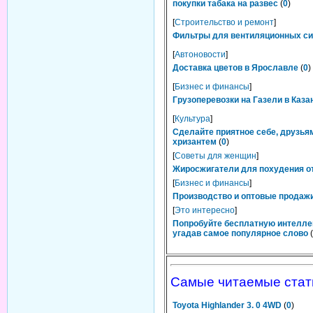
покупки табака на развес
(
0
)
[
Строительство и ремонт
]
Фильтры для вентиляционных сис
[
Автоновости
]
Доставка цветов в Ярославле
(
0
)
[
Бизнес и финансы
]
Грузоперевозки на Газели в Каза
[
Культура
]
Сделайте приятное себе, друзьям
хризантем
(
0
)
[
Советы для женщин
]
Жиросжигатели для похудения от
[
Бизнес и финансы
]
Производство и оптовые продажи
[
Это интересно
]
Попробуйте бесплатную интелле
угадав самое популярное слово
(
Самые читаемые стат
Toyota Highlander 3. 0 4WD
(
0
)