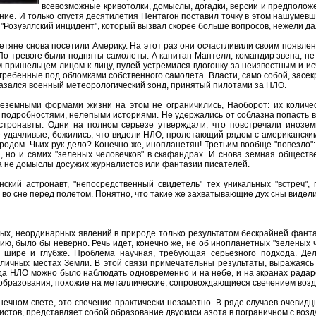
всевозможные кривотолки, домыслы, догадки, версии и предположе
ние. И только спустя десятилетия Пентагон поставил точку в этом нашумевш
"Розуэллский инцидент", который вызвал скорее больше вопросов, нежели д
нетяне снова посетили Америку. На этот раз они осчастливили своим появле
По тревоге были подняты самолеты. А капитан Мантелл, командир звена, не
м пришельцем лицом к лицу, пулей устремился вдогонку за неизвестным и и
гребенные под обломками собственного самолета. Власти, само собой, засек
казался военный метеорологический зонд, принятый пилотами за НЛО.
неземными формами жизни на этом не ограничились, Наоборот: их количе
подробностями, нелепыми историями. Не удержались от соблазна попасть в с
стронавты. Одни на полном серьезе утверждали, что повстречали инозем
е удачливые, божились, что видели НЛО, пролетающий рядом с американским
ородом. Чьих рук дело? Конечно же, инопланетян! Третьим вообще "повезло":
 но и самих "зеленых человечков" в скафандрах. И снова земная обществе
а не домыслы досужих журналистов или фантазии писателей.
нский астронавт, "непосредственный свидетель" тех уникальных "встреч", 
 во сне перед полетом. Понятно, что такие же захватывающие дух сны видели
ых, неординарных явлений в природе только результатом бескрайней фантаз
цию, было бы неверно. Речь идет, конечно же, не об инопланетных "зеленых 
я, шире и глубже. Проблема научная, требующая серьезного подхода. Д
личных местах Земли. В этой связи примечательны результаты, выражаясь 
а НЛО можно было наблюдать одновременно и на небе, и на экранах радаро
образования, похожие на металлические, сопровождающиеся свечением возд
нечном свете, это свечение практически незаметно. В ряде случаев очеви
листов, представляет собой образование двуокиси азота в пограничном с воз