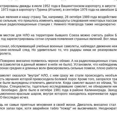
истрированы дважды в июле 1952 года в Вашингтонском аэропорту, в августе 
1973 года в аэропорту г.Турина (Италия), в сентябре 1976 года на авиабазе Ш
ые явления и нашу страну. Так, например, 28 октября 1989 года воздейств
ко сильным, что пришлось изменить маршруты следования некоторых пассаж
енные радиолокационные станции г. Нижнего Новгорода также неоднократно
ым местом для НЛО на территории бывшего Союза можно считать район Бо
89 год зарегистрированы сотни случаев появления странных явлений. Вот ли
персонал, обслуживающий учебные военные самолеты, наблюдал движение неи
сине-зеленый след. Но удивительно то, что радары никак не реагировал
пролета.
Поворино внезапно появилось черное облако. А на радиолокационных станция
 (самолетов в данный момент в небе не было). Установили, что наблюдаем
азонах средних и длинных волн фиксировались сильные помехи, плохо работ
самолет оказался "внутри" НЛО, с ним сразу же стали происходить необ
ь звучания которой превосходила болевой порог. Кроме того, загорелся тра
ки были вынуждены отключить двигатели. Когда самолет вышел из облака, "бо
боры. Специалисты, тщательно исследовавшие самолет, не обнаружили ника
 безобидно. Дело было в октябре 1981 года в районе Калининграда. Захо
ымогненно-красным шаром, внутри которого находилось коричневатое ядр
О бесследно исчез.
дь не самые приятные мгновения в своей жизни. Двигатель внезапно стал 
лся запах гари, хотя аварийное табло "пожар" не высвечивало. Неоднократ