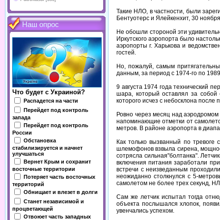
Такие НЛО, в частности, были зарег
Бентуотерс и Ялейкенхит, 30 ноября 
Наш опрос
Не обошли стороной эти удивительн
Иркутского аэропорта было настоль
аэропорты г. Харькова и ведомств
гостей.
Но, пожалуй, самым притягательн
данным, за период с 1974-го по 19
9 августа 1974 года технический 
Что будет с Украиной?
шара, который оставлял за собой 
которого исчез с небосклона после 
Распадется на части
Перейдет под контроль
Ровно через месяц над аэродромом 
запада
напоминающие отметки от самолетов
Перейдет под контроль
метров. В районе аэропорта в диап
России
Обстановка
Как только вызванный по тревоге 
стабилизируется и начнет
шлемофонов взвыла сирена, мощност
улучшаться
сотрясла сильная"болтанка". Летчи
Вернет Крым и сохранит
включения питания заработали при
встречи с неизведанным проходили
восточные территории
неожиданно столкнулся с 5-метров
Потеряет часть восточных
самолетом не более трех секунд, НЛ
территорий
Обнищает и влезет в долги
Сам же летчик испытал тогда отню
Станет независимой и
объекта послышался хлопок, появи
процветающей
увенчались успехом.
Отвоюет часть западных