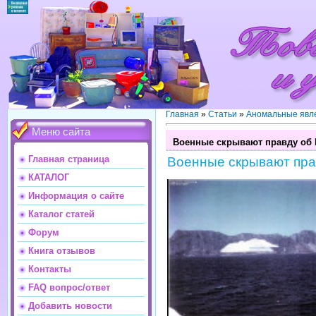
Главная
»
Статьи
»
Аномальные явл
Меню сайта
Военные скрывают правду об
Главная страница
Военные скрывают пра
КАТАЛОГ
Информация о сайте
Каталог статей
Форум
Книга отзывов
Контакты
FAQ вопрос/ответ
Добавить новости