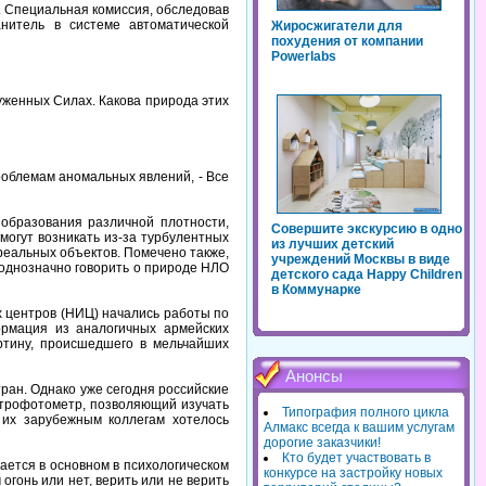
. Специальная комиссия, обследовав
анитель в системе автоматической
Жиросжигатели для
похудения от компании
Powerlabs
женных Силах. Какова природа этих
роблемам аномальных явлений, - Все
образования различной плотности,
Совершите экскурсию в одно
огут возникать из-за турбулентных
из лучших детский
 реальных объектов. Помечено также,
учреждений Москвы в виде
 однозначно говорить о природе НЛО
детского сада Happy Children
в Коммунарке
х центров (НИЦ) начались работы по
ормация из аналогичных армейских
ртину, происшедшего в мельчайших
Анонсы
ран. Однако уже сегодня российские
ктрофотометр, позволяющий изучать
Типография полного цикла
 их зарубежным коллегам хотелось
Алмакс всегда к вашим услугам
дорогие заказчики!
Кто будет участвовать в
ается в основном в психологическом
конкурсе на застройку новых
 огонь или нет, верить или не верить