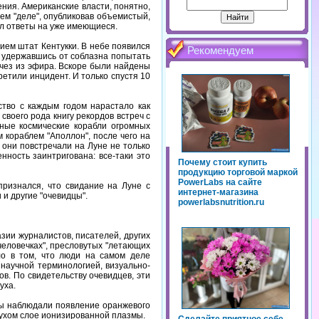
ния. Американские власти, понятно,
ем "деле", опубликовав объемистый,
ал ответы на уже имеющиеся.
нием штат Кентукки. В небе появился
Рекомендуем
 удержавшись от соблазна попытать
счез из эфира. Вскоре были найдены
ретили инцидент. И только спустя 10
ство с каждым годом нарастало как
воего рода книгу рекордов встреч с
ные космические корабли огромных
 кораблем "Аполлон", после чего на
 они повстречали на Луне не только
нность заинтригована: все-таки это
Почему стоит купить
продукцию торговой маркой
PowerLabs на сайте
признался, что свидание на Луне с
интернет-магазина
 и другие "очевидцы".
powerlabsnutrition.ru
ии журналистов, писателей, других
человечках", пресловутых "летающих
ело в том, что люди на самом деле
научной терминологией, визуально-
в. По свидетельству очевидцев, эти
уха.
дцы наблюдали появление оранжевого
духом слое ионизированной плазмы.