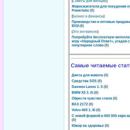
[
Советы для женщин
]
Жиросжигатели для похудения о
Powerlabs
(
0
)
[
Бизнес и финансы
]
Производство и оптовые продаж
IDGI
(
0
)
[
Это интересно
]
Попробуйте бесплатную интелл
игру «Народный Ответ», угадав 
популярное слово
(
0
)
Самые читаемые стат
Диета для живота
(
0
)
Средства SOS
(
0
)
Daewoo Lanos 1. 5
(
0
)
BMW X5 3. 0i
(
0
)
Обрести чувство стиля
(
0
)
ВАЗ 2172
(
0
)
Volvo 460 1. 8i
(
0
)
С новой формой и 400 000 евро в
(
0
)
Юмор на здоровье
(
0
)