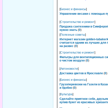
[
Бизнес и финансы
]
Управление весами с помощью п
[
Строительство и ремонт
]
Продажа сантехники в Симфероп
нужно знать
(
0
)
[
Полезные советы
]
Интернет магазин golden-tabakerk
считается одним из лучших для 
на развес
(
0
)
[
Строительство и ремонт
]
Фильтры для вентиляционных си
о чистом воздухе
(
0
)
[
Автоновости
]
Доставка цветов в Ярославле
(
0
)
[
Бизнес и финансы
]
Грузоперевозки на Газели в Каза
и Удобно
(
0
)
[
Культура
]
Сделайте приятное себе, друзьям
купив букет из красивых хризант