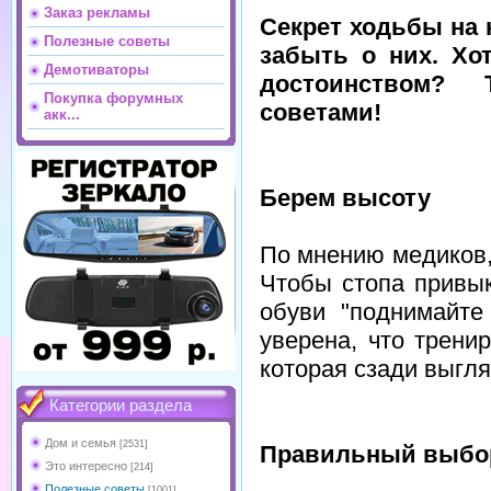
Заказ рекламы
Секрет ходьбы на 
Полезные советы
забыть о них. Хот
Демотиваторы
достоинством? 
Покупка форумных
советами!
акк...
Берем высоту
По мнению медиков, 
Чтобы стопа привык
обуви "поднимайте
уверена, что тренир
которая сзади выгля
Категории раздела
Дом и семья
[2531]
Правильный выбо
Это интересно
[214]
Полезные советы
[1001]