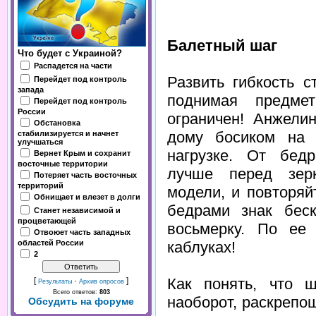
Балетный шаг
Что будет с Украиной?
Распадется на части
Развить гибкость 
Перейдет под контроль
запада
поднимая предме
Перейдет под контроль
России
ограничен! Анжели
Обстановка
дому босиком на 
стабилизируется и начнет
улучшаться
нагрузке. От бедр
Вернет Крым и сохранит
восточные территории
лучше перед зерк
Потеряет часть восточных
территорий
модели, и повторя
Обнищает и влезет в долги
бедрами знак беск
Станет независимой и
процветающей
восьмерку. По ее
Отвоюет часть западных
каблуках!
областей России
2
Как понять, что 
[
·
]
Результаты
Архив опросов
Всего ответов:
803
наоборот, раскрепо
Обсудить на форуме