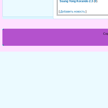
Ssang Yong Korando 2.3
(
0
)
[
Добавить новость
]
Cop