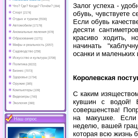
Залог успеха - удо
Что? Где? Когда? Почём?
[394]
обувь, чувствуете с
Спорт
[2174]
Отдых и туризм
[5530]
Если обувь качестве
Автомобили
[17179]
десяти сантиметро
Аномальные явления
[678]
красиво ходить, н
Образование
[1271]
начинать "каблуч
Мифы и реальность
[2057]
Садоводство
осанки и маленьких 
[258]
Искусство и культура
[3708]
Политика
[8222]
Бизнес
[7073]
Королевская посту
Здоровье
[1734]
Оружие
[385]
Компьютеры
[109]
С каким изяществом
Видеоигры
[740]
кувшин с водой! 
Экология
[390]
совершенства! Попр
на макушке. Если
Наш опрос
неделю, вашей грац
которая всю жизнь 