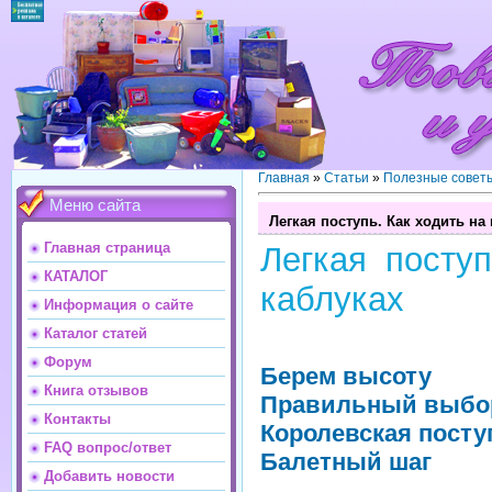
Главная
»
Статьи
»
Полезные совет
Меню сайта
Легкая поступь. Как ходить на
Главная страница
Легкая поступ
КАТАЛОГ
каблуках
Информация о сайте
Каталог статей
Форум
Берем высоту
Книга отзывов
Правильный выбо
Контакты
Королевская посту
FAQ вопрос/ответ
Балетный шаг
Добавить новости