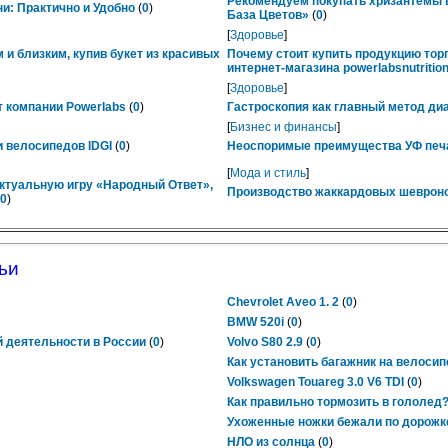
Рекомендуем покупать хризантемы в
ни: Практично и Удобно
(
0
)
База Цветов»
(
0
)
[
Здоровье
]
 и близким, купив букет из красивых
Почему стоит купить продукцию тор
интернет-магазина powerlabsnutrition
[
Здоровье
]
 компании Powerlabs
(
0
)
Гастроскопия как главный метод ди
[
Бизнес и финансы
]
 велосипедов IDGI
(
0
)
Неоспоримые преимущества УФ печ
[
Мода и стиль
]
ктуальную игру «Народный Ответ»,
Производство жаккардовых шевроно
0
)
ьи
Chevrolet Aveo 1. 2
(
0
)
BMW 520i
(
0
)
й деятельности в России
(
0
)
Volvo S80 2.9
(
0
)
Как установить багажник на велоси
Volkswagen Touareg 3.0 V6 TDI
(
0
)
Как правильно тормозить в гололед
Ухоженные ножки бежали по дорож
НЛО из солнца
(
0
)