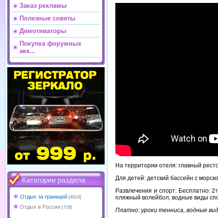
Заказ рекламы
Полезные советы
Демотиваторы
Покупка форумных
акк...
На территории отеля: главный рестор
Для детей: детский бассейн с морской
Категории раздела
Развлечения и спорт: Бесплатно: 2
Отдых за границей
пляжный волейбол, водные виды спор
[4814]
Отдых в России
[716]
Платно: уроки тенниса, водные вид