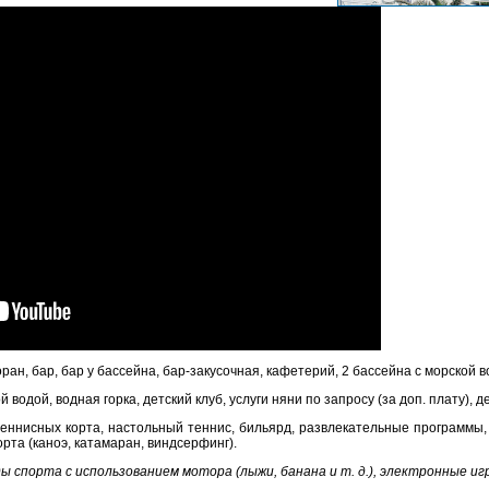
ан, бар, бар у бассейна, бар-закусочная, кафетерий, 2 бассейна с морской в
 водой, водная горка, детский клуб, услуги няни по запросу (за доп. плату), 
теннисных корта, настольный теннис, бильярд, развлекательные программы, а
та (каноэ, катамаран, виндсерфинг).
ы спорта с использованием мотора (лыжи, банана и т. д.), электронные иг