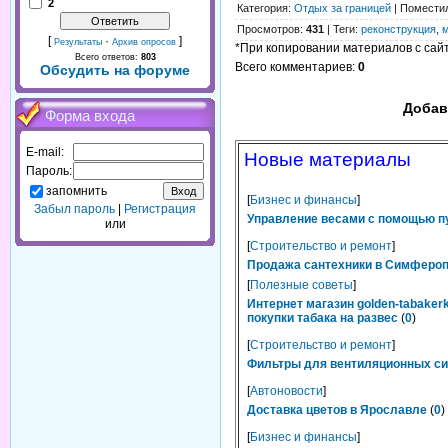
2
Категория
:
Отдых за границей
|
Помести
Просмотров
:
431
|
Теги
:
реконструкция
,
[
·
]
Результаты
Архив опросов
*При копировании материалов с сайта
Всего ответов:
803
Всего комментариев
:
0
Обсудить на форуме
Добав
Форма входа
E-mail:
Новые материалы
Пароль:
запомнить
[
Бизнес и финансы
]
Забыл пароль
|
Регистрация
Управление весами с помощью п
или
[
Строительство и ремонт
]
Продажа сантехники в Симферопо
[
Полезные советы
]
Интернет магазин golden-tabaker
покупки табака на развес
(
0
)
[
Строительство и ремонт
]
Фильтры для вентиляционных сис
[
Автоновости
]
Доставка цветов в Ярославле
(
0
)
[
Бизнес и финансы
]