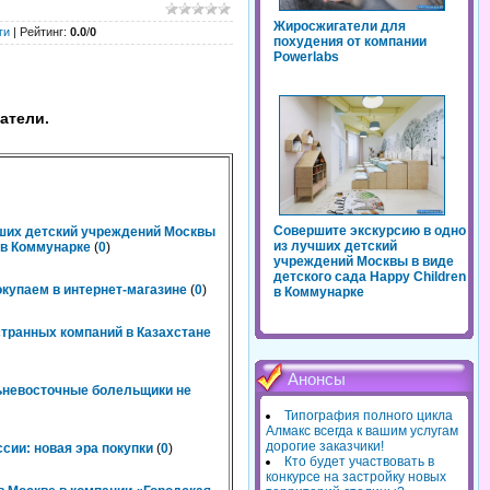
Жиросжигатели для
ги
|
Рейтинг
:
0.0
/
0
похудения от компании
Powerlabs
атели.
Совершите экскурсию в одно
чших детский учреждений Москвы
из лучших детский
n в Коммунарке
(
0
)
учреждений Москвы в виде
детского сада Happy Children
окупаем в интернет-магазине
(
0
)
в Коммунарке
странных компаний в Казахстане
Анонсы
льневосточные болельщики не
Типография полного цикла
Алмакс всегда к вашим услугам
дорогие заказчики!
сии: новая эра покупки
(
0
)
Кто будет участвовать в
конкурсе на застройку новых