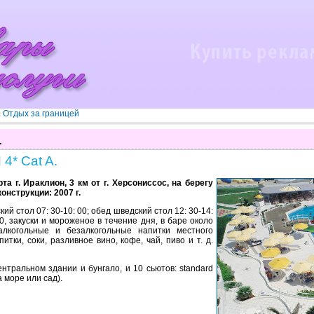
»
Отдых за границей
.
4* Cat A.
а г. Ираклион, 3 км от г. Херсониссос, на берегу
конструкции: 2007 г.
ский стол 07: 30-10: 00; обед шведский стол 12: 30-14:
30, закуски и мороженое в течение дня, в баре около
алкогольные и безалкогольные напитки местного
тки, соки, разливное вино, кофе, чай, пиво и т. д.
нтральном здании и бунгало, и 10 сьютов: standard
на море или сад).