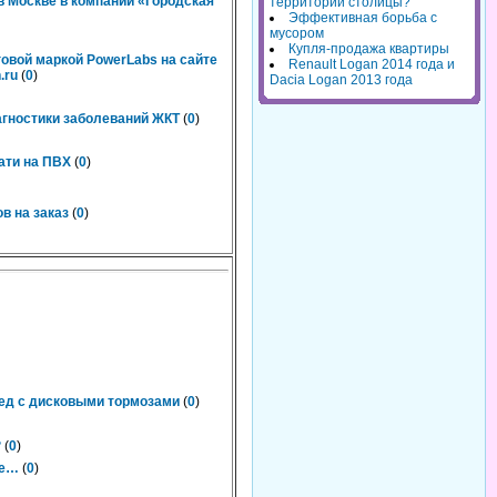
 Москве в компании «Городская
территорий столицы?
Эффективная борьба с
мусором
Купля-продажа квартиры
говой маркой PowerLabs на сайте
Renault Logan 2014 года и
.ru
(
0
)
Dacia Logan 2013 года
агностики заболеваний ЖКТ
(
0
)
ати на ПВХ
(
0
)
в на заказ
(
0
)
пед с дисковыми тормозами
(
0
)
?
(
0
)
ке…
(
0
)