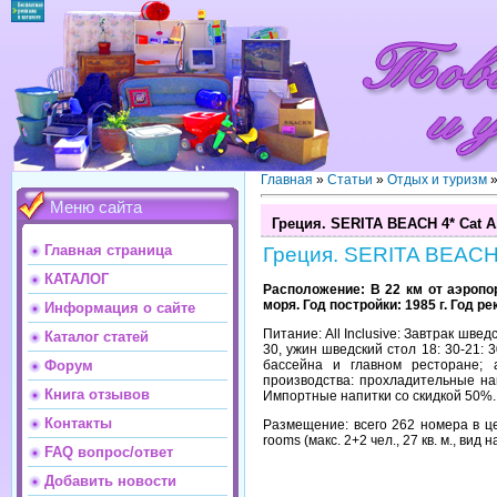
Главная
»
Статьи
»
Отдых и туризм
Меню сайта
Греция. SERITA BEACH 4* Cat A
Главная страница
Греция. SERITA BEACH 
КАТАЛОГ
Расположение: В 22 км от аэропорт
моря. Год постройки: 1985 г. Год ре
Информация о сайте
Питание: All Inclusive: Завтрак швед
Каталог статей
30, ужин шведский стол 18: 30-21: 
бассейна и главном ресторане; 
Форум
производства: прохладительные напи
Книга отзывов
Импортные напитки со скидкой 50%.
Контакты
Размещение: всего 262 номера в це
rooms (макс. 2+2 чел., 27 кв. м., вид 
FAQ вопрос/ответ
Добавить новости