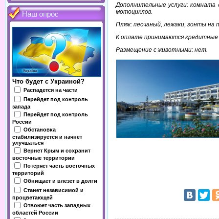
Дополнительные услуги: комната д
мотоциклов.
Наш опрос
Пляж: песчаный, лежаки, зонты на п
К оплате принимаются кредитные ка
Размещение с животными: нет.
Что будет с Украиной?
Распадется на части
Перейдет под контроль
запада
Перейдет под контроль
России
Обстановка
стабилизируется и начнет
улучшаться
Вернет Крым и сохранит
восточные территории
Потеряет часть восточных
территорий
Обнищает и влезет в долги
Станет независимой и
процветающей
Отвоюет часть западных
областей России