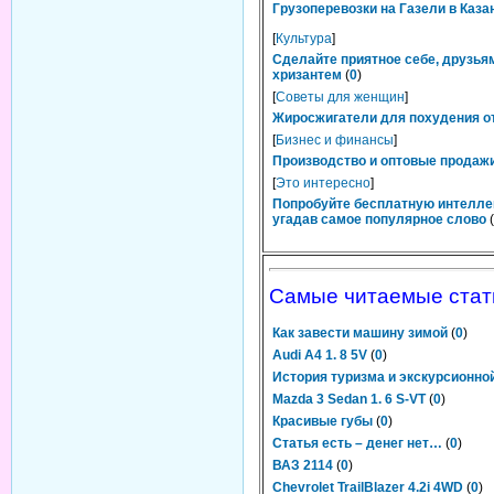
Грузоперевозки на Газели в Каза
[
Культура
]
Сделайте приятное себе, друзьям
хризантем
(
0
)
[
Советы для женщин
]
Жиросжигатели для похудения от
[
Бизнес и финансы
]
Производство и оптовые продажи
[
Это интересно
]
Попробуйте бесплатную интелле
угадав самое популярное слово
(
Самые читаемые стат
Как завести машину зимой
(
0
)
Audi A4 1. 8 5V
(
0
)
История туризма и экскурсионно
Mazda 3 Sedan 1. 6 S-VT
(
0
)
Красивые губы
(
0
)
Статья есть – денег нет…
(
0
)
ВАЗ 2114
(
0
)
Chevrolet TrailBlazer 4.2i 4WD
(
0
)