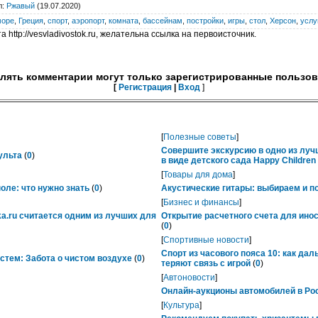
л
:
Ржавый
(19.07.2020)
море
,
Греция
,
спорт
,
аэропорт
,
комната
,
бассейнам
,
постройки
,
игры
,
стол
,
Херсон
,
услу
 http://vesvladivostok.ru, желательна ссылка на первоисточник.
лять комментарии могут только зарегистрированные пользов
[
Регистрация
|
Вход
]
[
Полезные советы
]
Совершите экскурсию в одно из лу
ульта
(
0
)
в виде детского сада Happy Childre
[
Товары для дома
]
ле: что нужно знать
(
0
)
Акустические гитары: выбираем и п
[
Бизнес и финансы
]
ka.ru считается одним из лучших для
Открытие расчетного счета для ино
(
0
)
[
Спортивные новости
]
Спорт из часового пояса 10: как да
тем: Забота о чистом воздухе
(
0
)
теряют связь с игрой
(
0
)
[
Автоновости
]
Онлайн-аукционы автомобилей в Рос
[
Культура
]