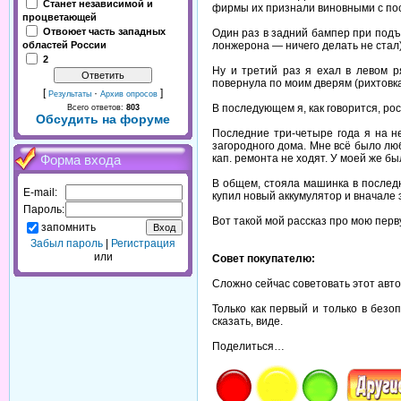
Станет независимой и
фирмы их признали виновными с по
процветающей
Отвоюет часть западных
Один раз в задний бампер при подъ
лонжерона — ничего делать не стал)
областей России
2
Ну и третий раз я ехал в левом р
повернула по моим дверям (рихтовка
[
·
]
Результаты
Архив опросов
В последующем я, как говорится, рос
Всего ответов:
803
Обсудить на форуме
Последние три-четыре года я на н
загородного дома. Мне всё было люб
кап. ремонта не ходят. У моей же бы
Форма входа
В общем, стояла машинка в последн
E-mail:
купил новый аккумулятор и вначале э
Пароль:
Вот такой мой рассказ про мою перв
запомнить
Забыл пароль
|
Регистрация
или
Совет покупателю:
Сложно сейчас советовать этот авт
Только как первый и только в безо
сказать, виде.
Поделиться…