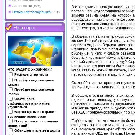
Автоновости
[1589]
Возвращаясь к эксплуатации пятерки
постоянном круглогодичном режиме
Отзывы автовладельцев
[15113]
зимняя резина КАМА, на которой м
рассказать о том случае, о которо
говорил раньше двигатель сопливил,
Наш опрос
и…. – смотрю, а лью я не машинное 
В общем, эта заливка трансмиссионно
кольцу 120 км/ч и вдруг слышу тако
сервис к Андрею. Вердикт мастера –
и тюнинга, давно меня подбивал выб
рублей). И у него у самого разъе
бешеный крутящий момент, разгон с
нивский двигатель на классику? Се
изготовителем (возникли бы сложно
Что будет с Украиной?
кузов ставить новый двигатель, бы
перестал сопливить, и масло я где-то
Распадется на части
Перейдет под контроль
Около 90 тыс. км. прогорел глушит
запада
требует одного. Была куплена вся 
Перейдет под контроль
России
В общем, я ездил много и активно
Обстановка
ездить по-настоящему, участвуя в
стабилизируется и начнет
оттесняя и прижимая их, научился 
улучшаться
мне очень пригодился, и думаю, что
Вернет Крым и сохранит
без АБС, провобуксовочных и прочи
восточные территории
Ещё хочу сказать, что машинка была
Потеряет часть восточных
специально гнал эти мысли от себ
территорий
она показала себя крепкой по куз
Обнищает и влезет в долги
начальником ОВД на Нексии. После