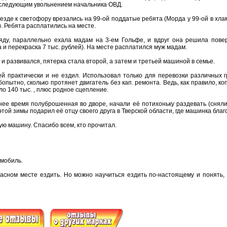
следующим увольнением начальника ОВД.
езде к светофору врезались на 99-ой поддатые ребята (Морда у 99-ой в хла
. Ребята расплатились на месте.
яду, параллельно ехала мадам на 3-ем Гольфе, и вдруг она решила поверн
 и перекраска 7 тыс. рублей). На месте расплатился муж мадам.
 и развивался, пятерка стала второй, а затем и третьей машиной в семье.
ей практически и не ездил. Использовал только для перевозки различных г
опытно, сколько протянет двигатель без кап. ремонта. Ведь, как правило, к
ло 140 тыс. , плюс родное сцепление.
ее время полуброшенная во дворе, начали её потихоньку раздевать (сняли 
той зимы подарил её отцу своего друга в Тверской области, где машинка благ
ую машину. Спасибо всем, кто прочитал.
омобиль.
пасном месте ездить. Но можно научиться ездить по-настоящему и понять, 