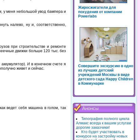
Жиросжигатели для
м, у меня небольшой увод бампера и
похудения от компании
Powerlabs
уть налево, ну и, соответственно,
рузов при строительстве и ремонте
опеечные движки больше 120 тыс. без
аккумулятор). И в конечном счете я
Совершите экскурсию в одно
ополучно живет и сейчас.
из лучших детский
учреждений Москвы в виде
детского сада Happy Children
в Коммунарке
как ведет себя машина в голом, так
Анонсы
Типография полного цикла
Алмакс всегда к вашим услугам
дорогие заказчики!
Кто будет участвовать в
конкурсе на застройку новых