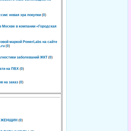
сии: новая эра покупки
(
0
)
 Москве в компании «Городская
говой маркой PowerLabs на сайте
.ru
(
0
)
агностики заболеваний ЖКТ
(
0
)
ати на ПВХ
(
0
)
в на заказ
(
0
)
Х ЖЕНЩИН
(
0
)