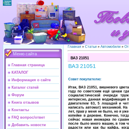
Главная
»
Статьи
»
Автомобили
»
От
Меню сайта
ВАЗ 21051
Главная страница
ВАЗ 21051
КАТАЛОГ
Совет покупателю:
Информация о сайте
Итак, ВАЗ 21051, вишневого цвет
Каталог статей
году по советским ещё ценам где-
Форум
социалистической очереди тру
интересно, данная модификация 
Книга отзывов
двигателем 63, 5 лошадей и чет
написать автомат) механикой. На
Контакты
лет, прав у меня не было, но я уж
копейке в деревне. Конечно, тог
FAQ вопрос/ответ
сейчас новая иномарка по сравн
после было много машин, в том ч
Добавить новости
радости или как бы кайфа, ког