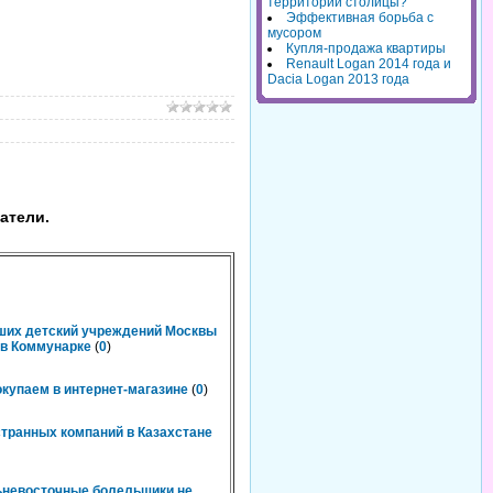
территорий столицы?
Эффективная борьба с
мусором
Купля-продажа квартиры
Renault Logan 2014 года и
Dacia Logan 2013 года
атели.
чших детский учреждений Москвы
n в Коммунарке
(
0
)
окупаем в интернет-магазине
(
0
)
странных компаний в Казахстане
льневосточные болельщики не