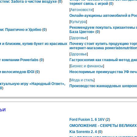
тем: Забота о чистом воздухе
(
0
)
теряют связь с игрой
(
0
)
[
Автоновости
]
Онлайн-аукционы автомобилей в Рос
[
Культура
]
Рекомендуем покупать хризантемы в
ни: Практично и Удобно
(
0
)
База Цветов»
(
0
)
[
Здоровье
]
 и близким, купив букет из красивых
Почему стоит купить продукцию тор
интернет-магазина powerlabsnutrition
[
Здоровье
]
 компании Powerlabs
(
0
)
Гастроскопия как главный метод ди
[
Бизнес и финансы
]
 велосипедов IDGI
(
0
)
Неоспоримые преимущества УФ печ
[
Мода и стиль
]
ктуальную игру «Народный Ответ»,
Производство жаккардовых шевроно
0
)
ьи
Ford Fusion 1. 6 16V
(
2
)
ОМОЛОЖЕНИЕ - СЕКРЕТЫ ВЕЛИКИ
Kia Sorento 2. 4
(
0
)