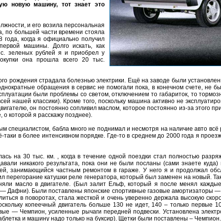
ую новую машину, тот знает это
олжности, и его возила персональная
а, по большей части времени стояла
8 года, когда я официально получил
первой машины. Долго искать, как
ыс. зеленых рублей я и приобрел у
покупки она прошла всего 20 тыс.
ого рождения страдала болезнью электрики. Ещё на заводе были установлен
однократные обращения в сервис не помогали пока, в конечном счете, не б
ксплуатации были проблемы со светом, отключением то габариток, то тормо
 всей нашей классики). Кроме того, поскольку машина активно не эксплуатир
двигателю, он постоянно сопливил маслом, которое постоянно из-за этого пр
, о которой я расскажу позднее).
дым специалистом, бабла много не поднимал и несмотря на наличие авто всё
-таки в более интенсивном порядке. Где-то в среднем до 2000 года я проезж
ась на 30 тыс. км. , когда в течение одной поездки стал полностью разря
давали никакого результата, пока они не были посланы (сами знаете куда)
й, занимающийся частным ремонтом в гараже. У него я и продолжал обс
л перегорание катушки реле генератора, который был заменен на новый. Такж
яли масло в двигателе. (Был залит Ельф, который я после менял каждые
 — Дафни). Были поставлены японские спортивные газовые амортизаторы — 
литься в поворотах, стала жесткой и очень уверенно держала высокую скорос
оскольку копеечный двигатель больше 130 не идет, 140 – только первые 10
ые — Чемпион, усиленные рычаги передней подвески. Установлена электр
 таблетка и машину надо только на буксир). Щетки были поставлены – Чемпион.