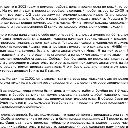
, где-то в 2002 годку я поменял работу, деньги пошли если не рекой, то р
. На метро я ездить перестал вообще, ежегодный пробег вырос до 25-30 ты
еня всё равно 1-2 раза за зиму на гололеде разворачивало (благо рядом н
м обещал вначале. По работе надо было срочно ехать зимой из Москвы в Тулу
 я как всегда решил немного долить масла. Ну и в темной ракушке спросонья б
масло, а трансмиссионное (2 канистры рядом стояли, а они очень похожи).
го масла дала знать о себе где-то через 6 тыс. км. , а именно на 66 тыс. к
й свист недетский, тяга падает, машина начинает троить, чихает и глохнет.
 прогорел клапан, ремонт двигателя. Тут должен сделать маленькое отступл
росить копеечный двигатель и поставить вместо него двигатель от НИВЫ — 96
здная машина семерка была с таким двигателем от Нивы. Я на ней ездил. Р
трашный, это у него еще пять ступеней, а на моих четырех — я не знаю, что
рьезная недоработка завода. Соблазн был большой, но поскольку такая ус
сти с внесением в свидетельство о регистрации при замене двигателя), да и
ло решено ремонтировать двигатель. Что и было сделано, и при этом заме
 теперь доливал 1 литр на 8 тыс. км.
ель. Кстати, на 21051 он ставился как и на весь ряд классики с двумя резо
система глушителя с одним резонатором, что повлекло некоторое увеличение
. Был период, когда нужны были деньги — после работы бомбил по 8-9 часо
 гонке и борьбе за клиента, можно сказать, на самой слабой машине с на
использованию многих разных приемов практической езды. В общем, были п
 будет полезен в последующем (тем более на пятерке – этом советском картин
х электронных ошейников).
 очень ревнивой. Только подумаешь, что надо её менять, продавать, она тут ж
я. Особым проявлением её ревности были трижды попадание ДТП после встре
ову. Один раз после проезда т-образного перекрестка в заднее правое кр
 долгих разбирательств на месте, заламывания рук, одевания наручников 