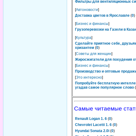
Фильтры для вентиляционных сис
[
Автоновости
]
Доставка цветов в Ярославле
(
0
)
[
Бизнес и финансы
]
Грузоперевозки на Газели в Каза
[
Культура
]
Сделайте приятное себе, друзьям
хризантем
(
0
)
[
Советы для женщин
]
Жиросжигатели для похудения от
[
Бизнес и финансы
]
Производство и оптовые продажи
[
Это интересно
]
Попробуйте бесплатную интелле
угадав самое популярное слово
(
Самые читаемые стат
Renault Logan 1. 6
(
0
)
Chevrolet Lacetti 1. 6
(
0
)
Hyundai Sonata 2.0i
(
0
)