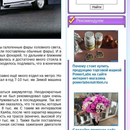
Рекомендуем
ы галогенные фары головного света,
ыли поставлены обычные фары). И в
зных фонарей, то дальним и ближним
овалась и достаточно много стояла в
иходилось подливать, что в конечном
Почему стоит купить
продукцию торговой маркой
PowerLabs на сайте
 равно ещё много ездил на метро. Но
интернет-магазина
ал в год 7-10 тыс. км. Зимой машина
powerlabsnutrition.ru
жаться аккумулятор. Неоднократные
 и не был рекомендовал один очень
луживаться в последующем. Так вот
е оказалось, что те козлы, которые
 8 тыс. км. С таким же интервалом
Каяба, после чего характер машины
ть на трассе (конечно, высокой эту
 тыс. км. ). Также были поставлены
онная система зажигания двигателя