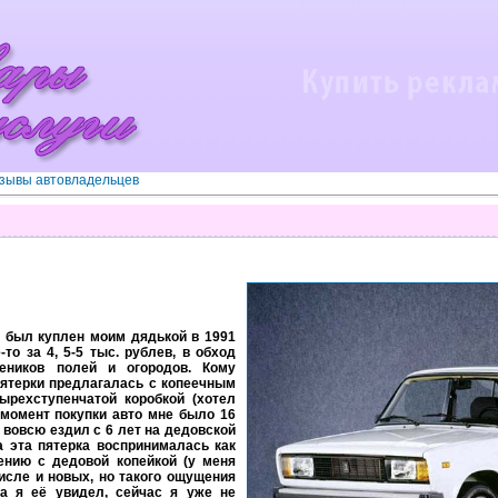
зывы автовладельцев
а был куплен моим дядькой в 1991
то за 4, 5-5 тыс. рублев, в обход
жеников полей и огородов. Кому
пятерки предлагалась с копеечным
ырехступенчатой коробкой (хотел
 момент покупки авто мне было 16
е вовсю ездил с 6 лет на дедовской
да эта пятерка воспринималась как
ению с дедовой копейкой (у меня
исле и новых, но такого ощущения
да я её увидел, сейчас я уже не