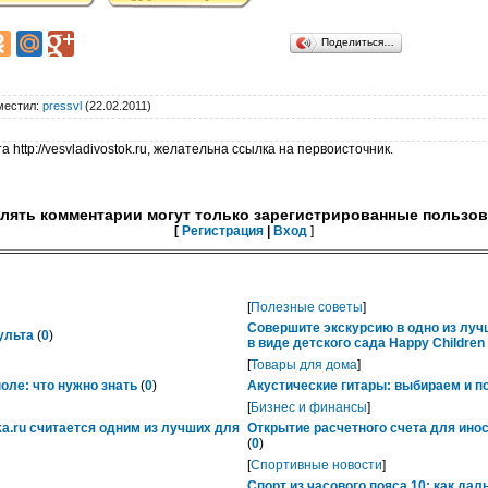
Поделиться…
местил
:
pressvl
(22.02.2011)
 http://vesvladivostok.ru, желательна ссылка на первоисточник.
лять комментарии могут только зарегистрированные пользов
[
Регистрация
|
Вход
]
[
Полезные советы
]
Совершите экскурсию в одно из лу
ульта
(
0
)
в виде детского сада Happy Childre
[
Товары для дома
]
ле: что нужно знать
(
0
)
Акустические гитары: выбираем и п
[
Бизнес и финансы
]
ka.ru считается одним из лучших для
Открытие расчетного счета для ино
(
0
)
[
Спортивные новости
]
Спорт из часового пояса 10: как да