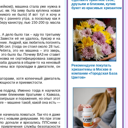
Сделайте приятное себе,
друзьям и близким, купив
учейком)), машина стала уже нужна в
букет из красивых хризантем
с. км. На зиму была куплена новая
икого не было) И вот тут я хочу и
 с раннего утра, а поскольку как я
еру канистру, лью 150-200 гр. масла
м. А дело было так – иду по третьему
 Завести её не удалось, буксир и на
ение. Андрей, как любитель погонять
 сил. (тогда он стоил около 28 тыс.
ебята, это не машина – это зверь,
 это было бы. Почему ВАЗ не ставит
тановка не сертифицирована заводом
 жаба душила в общем-то на неновый
Рекомендуем покупать
нены все прокладки в двигателе, он
хризантемы в Москве в
компании «Городская База
Цветов»
наторами, хотя копеечный двигатель
 мощности и приемистости.
в подряд. Именно тогда я научился
шими ближними братьями с Кавказа,
роигрыши и поражения, но опыт этот
ге – машине такой, какой она есть —
е начинала ломаться. Так что я даже
ч с новыми девушками. Но при этом
ыло догнали и врезались ППСники с
и привлечения службы безопасности