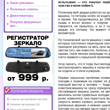
испытываю — кто покупал перв
Заказ рекламы
чувство и меня поймет).
Полезные советы
Поскольку мой дядька работал на д
Демотиваторы
машина, то пятерка особо не ездил
в гараже. Так продолжалось до 199
Покупка форумных
права и встал вопрос о покупке 
акк...
говорится, не пришлось, и за 2 т
дядьки эту пятерку. На момент 
километров.
По технической части машина с сам
которые постоянно перегорали (не
принципе регулярно за весь срок э
светом (это, как известно, болезнь
гараже, текли многие прокладки по 
счете привело к серьезной проблеме
Хочу сказать, что я тогда был моло
эксплуатировать машину я начал всё
не ездила и стояла в ракушке.
Первая серьезная проблема появил
поездки к знакомым на сервис не 
хороший мастер и человек — Андре
осмотрев машину он сразу определи
Категории раздела
обслуживали машину ранее, не мен
менялись затем тормозные колодки
резко поменялся, она перестала ва
Советы автомобилистам
[291]
скорость можно назвать условно, п
Новинки автопрома
[20]
усиленные верхние и нижние шаров
(потому что на свечках часто горит
Авто и история
[166]