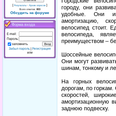
Городские велоси
[
·
]
городу, они развив
Результаты
Архив опросов
Всего ответов:
803
Обсудить на форуме
удобные. Они и
амортизацию, ско
Форма входа
велосипед стоит. Е
велосипеда, явля
E-mail:
Пароль:
преимуществом – бе
запомнить
Забыл пароль
|
Регистрация
или
Шоссейные велосип
Они могут развиват
шинам, тонкому и ле
На горных велоси
дорогам, по горкам
скоростей, широк
амортизационную в
заднюю подвеску.