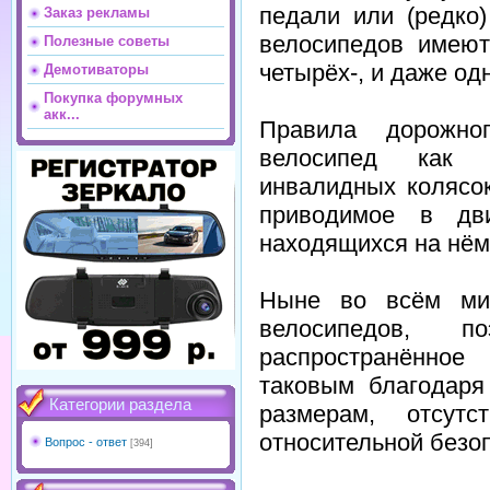
педали или (редко
Заказ рекламы
велосипедов имеют
Полезные советы
четырёх-, и даже о
Демотиваторы
Покупка форумных
акк...
Правила дорожно
велосипед как «
инвалидных колясо
приводимое в дв
находящихся на нём
Ныне во всём мир
велосипедов, 
распространённое
таковым благодаря
Категории раздела
размерам, отсут
относительной безо
Вопрос - ответ
[394]