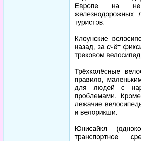
Европе на нек
железнодорожных л
туристов.
Клоунские велосип
назад, за счёт фикс
трековом велосипед
Трёхколёсные вело
правило, маленьки
для людей с нар
проблемами. Кроме
лежачие велосипед
и велорикши.
Юнисайкл (однок
транспортное ср