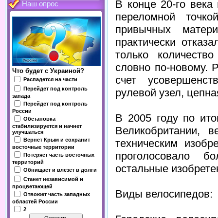
В конце 20-го века
Наш опрос
переломной точко
привычных матер
практически отказ
только количество
словно по-новому. 
Что будет с Украиной?
счет усовершенст
Распадется на части
Перейдет под контроль
рулевой узел, цепна
запада
Перейдет под контроль
России
В 2005 году по ит
Обстановка
стабилизируется и начнет
Великобритании, 
улучшаться
Вернет Крым и сохранит
техническим изобр
восточные территории
проголосовало б
Потеряет часть восточных
территорий
остальные изобрете
Обнищает и влезет в долги
Станет независимой и
процветающей
Виды велосипедов:
Отвоюет часть западных
областей России
2