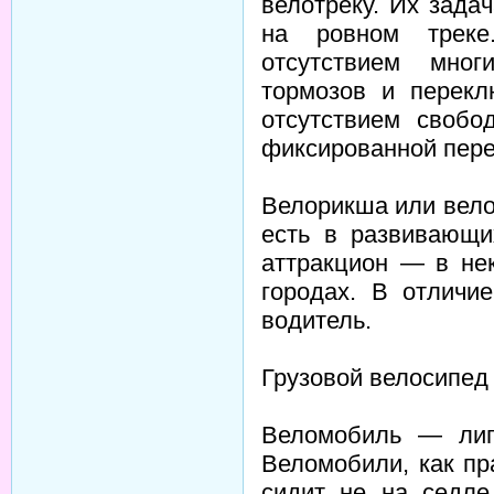
велотреку. Их зада
на ровном треке
отсутствием мног
тормозов и перекл
отсутствием свобо
фиксированной пере
Велорикша или вело
есть в развивающи
аттракцион — в не
городах. В отличи
водитель.
Грузовой велосипед 
Веломобиль — лиг
Веломобили, как пр
сидит не на седле