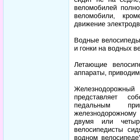
веломобилей полно
веломобили, кром
движение электродв
Водные велосипеды 
и гонки на водных в
Летающие велосип
аппараты, приводим
Железнодорожн
представляет со
педальным п
железнодорожному
двумя или четыр
велосипедисты сид
водном велосипеде