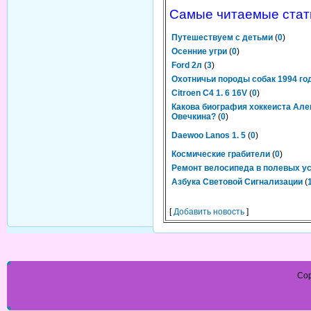
Самые читаемые стат
Путешествуем с детьми
(
0
)
Осенние угри
(
0
)
Ford 2л
(
3
)
Охотничьи породы собак 1994 го
Citroen C4 1. 6 16V
(
0
)
Какова биография хоккеиста Ал
Овечкина?
(
0
)
Daewoo Lanos 1. 5
(
0
)
Космические грабители
(
0
)
Ремонт велосипеда в полевых у
Азбука Световой Сигнализации
(
[
Добавить новость
]
Cop