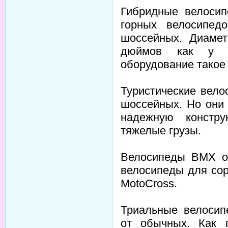
Гибридные велосип
горных велосипед
шоссейных. Диамет
дюймов как у ш
оборудование такое 
Туристические вел
шоссейных. Но они
надежную констр
тяжелые грузы.
Велосипеды BMX о
велосипеды для со
MotoCross.
Триальные велосип
от обычных. Как 