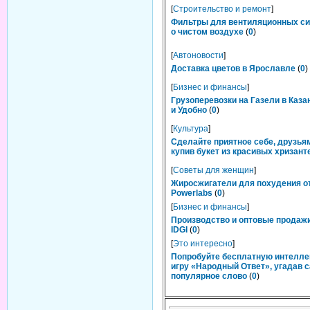
[
Строительство и ремонт
]
Фильтры для вентиляционных си
о чистом воздухе
(
0
)
[
Автоновости
]
Доставка цветов в Ярославле
(
0
)
[
Бизнес и финансы
]
Грузоперевозки на Газели в Каза
и Удобно
(
0
)
[
Культура
]
Сделайте приятное себе, друзьям
купив букет из красивых хризант
[
Советы для женщин
]
Жиросжигатели для похудения о
Powerlabs
(
0
)
[
Бизнес и финансы
]
Производство и оптовые продаж
IDGI
(
0
)
[
Это интересно
]
Попробуйте бесплатную интелл
игру «Народный Ответ», угадав 
популярное слово
(
0
)