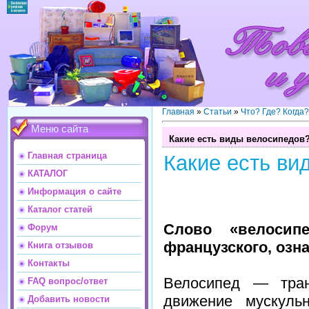
Главная
»
Статьи
»
Что? Где? Когда
Меню сайта
Какие есть виды велосипедов
Главная страница
Какие есть ви
КАТАЛОГ
Информация о сайте
Каталог статей
Слово «велосип
Форум
французского, озн
Книга отзывов
Контакты
Велосипед — тран
FAQ вопрос/ответ
движение мускуль
Добавить новости