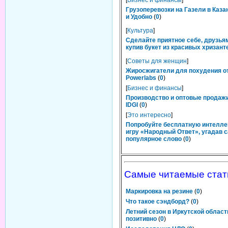
[
Бизнес и финансы
]
Грузоперевозки на Газели в Каза
и Удобно
(
0
)
[
Культура
]
Сделайте приятное себе, друзьям
купив букет из красивых хризант
[
Советы для женщин
]
Жиросжигатели для похудения о
Powerlabs
(
0
)
[
Бизнес и финансы
]
Производство и оптовые продаж
IDGI
(
0
)
[
Это интересно
]
Попробуйте бесплатную интелл
игру «Народный Ответ», угадав 
популярное слово
(
0
)
Самые читаемые стат
Маркировка на резине
(
0
)
Что такое сэндборд?
(
0
)
Летний сезон в Иркутской област
позитивно
(
0
)