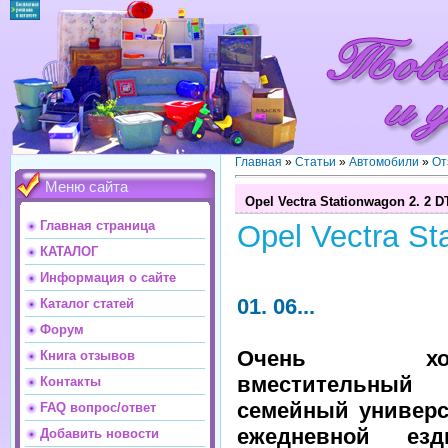
Главная
»
Статьи
»
Автомобили
»
От
Меню сайта
Opel Vectra Stationwagon 2. 2 D
Главная страница
Opel Vectra St
КАТАЛОГ
Информация о сайте
01. 06...
Каталог статей
Форум
Очень хоте
Книга отзывов
вместительный
Контакты
семейный универс
FAQ вопрос/ответ
ежедневной ез
Добавить новости