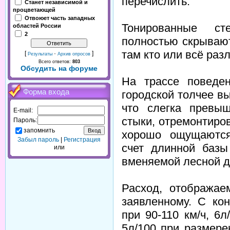
перечислить.
Станет независимой и
процветающей
Отвоюет часть западных
Тонированные ст
областей России
2
полностью скрывают
там кто или всё раз
[
·
]
Результаты
Архив опросов
Всего ответов:
803
Обсудить на форуме
На трассе поведе
Форма входа
городской толчее вы
что слегка превы
E-mail:
стыки, отремонтиро
Пароль:
запомнить
хорошо ощущаются
Забыл пароль
|
Регистрация
счет длинной базы
или
вменяемой лесной д
Расход, отображае
заявленному. С ко
при 90-110 км/ч, 6
5л/100 при размере