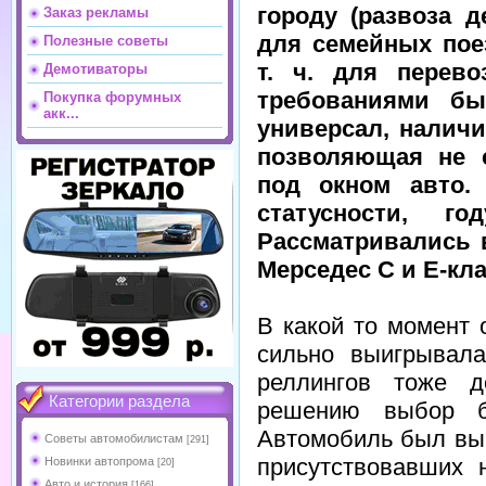
городу (развоза д
Заказ рекламы
для семейных пое
Полезные советы
т. ч. для перев
Демотиваторы
требованиями бы
Покупка форумных
акк...
универсал, налич
позволяющая не 
под окном авто.
статусности, г
Рассматривались 
Мерседес С и E-кла
В какой то момент 
сильно выигрывал
реллингов тоже 
Категории раздела
решению выбор б
Автомобиль был выб
Советы автомобилистам
[291]
присутствовавших 
Новинки автопрома
[20]
Авто и история
[166]