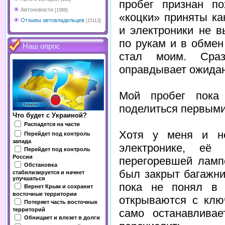
пробег признан п
Автоновости
[1589]
«коцки» приняты ка
Отзывы автовладельцев
[15113]
и электроники не 
по рукам и в обмен
Наш опрос
стал моим. Сраз
оправдывает ожидан
Мой пробег пока
поделиться первыми
Что будет с Украиной?
Распадется на части
Хотя у меня и не
Перейдет под контроль
запада
электронике, её
Перейдет под контроль
России
перегоревшей ламп
Обстановка
был закрыт багажни
стабилизируется и начнет
улучшаться
пока не понял в 
Вернет Крым и сохранит
восточные территории
открываются с ключ
Потеряет часть восточных
территорий
само останавливае
Обнищает и влезет в долги