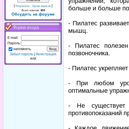
упражнений, кото
[
·
]
больше и больше п
Результаты
Архив опросов
Всего ответов:
803
Обсудить на форуме
- Пилатес развивае
Форма входа
мышц.
E-mail:
Пароль:
- Пилатес полезе
запомнить
позвоночника.
Забыл пароль
|
Регистрация
или
- Пилатес укрепляет
- При любом уро
оптимальные упраж
- Не существует
противопоказаний п
- Каждое движение