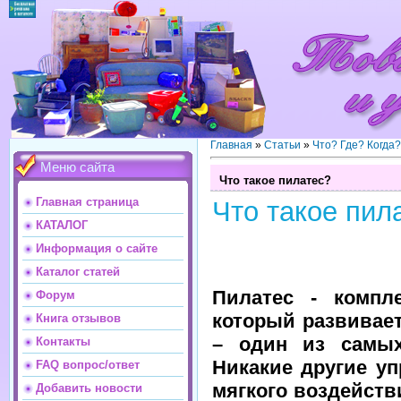
Главная
»
Статьи
»
Что? Где? Когда
Меню сайта
Что такое пилатес?
Главная страница
Что такое пил
КАТАЛОГ
Информация о сайте
Каталог статей
Пилатес - компл
Форум
который развивает
Книга отзывов
– один из самых
Контакты
Никакие другие у
FAQ вопрос/ответ
мягкого воздейств
Добавить новости