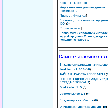
[
Советы для женщин
]
Жиросжигатели для похудения о
Powerlabs
(
0
)
[
Бизнес и финансы
]
Производство и оптовые продаж
IDGI
(
0
)
[
Это интересно
]
Попробуйте бесплатную интелл
игру «Народный Ответ», угадав 
популярное слово
(
0
)
Самые читаемые стат
Вязание спицами для начинающ
Ford Focus 1. 6 16V
(
0
)
ТАЙНАЯ КРАСОТА КЛЕОПАТРЫ
(
ОСТЕОХОНДРОЗ -"ПРАЗДНИК", 
ВСЕГДА С ТОБОЙ
(
0
)
Opel Kadett 1. 4i
(
0
)
Daewoo Lanos 1. 5
(
0
)
Владимирская область
(
0
)
Очищающая диета за два дня
(
0
)