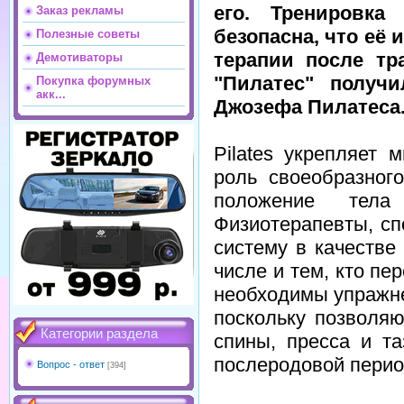
его. Тренировка
Заказ рекламы
безопасна, что её
Полезные советы
терапии после тр
Демотиваторы
"Пилатес" получ
Покупка форумных
акк...
Джозефа Пилатеса
Pilates укрепляет
роль своеобразног
положение тела 
Физиотерапевты, с
систему в качестве
числе и тем, кто п
необходимы упражн
поскольку позволя
Категории раздела
спины, пресса и т
послеродовой перио
Вопрос - ответ
[394]