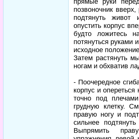
прямые руки перед
позвоночник вверх,
подтянуть живот 
опустить корпус впе
будто ложитесь н
потянуться руками и
исходное положение
Затем растянуть м
ногам и обхватив ла
- Поочередное сгиб
корпус и опереться
точно под плечами
грудную клетку. С
правую ногу и подт
сильнее подтянуть
Выпрямить прав
упражнения левой 