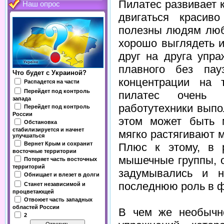
Пилатес развивает 
Наш опрос
двигаться красив
полезны людям любо
хорошо выглядеть 
друг на друга упр
плавного без пау
Что будет с Украиной?
концентрации на 
Распадется на части
Перейдет под контроль
пилатес очень 
запада
работутехники выпо
Перейдет под контроль
России
этом может быть 
Обстановка
стабилизируется и начнет
мягко растягивают 
улучшаться
Вернет Крым и сохранит
Плюс к этому, в 
восточные территории
мышечные группы, 
Потеряет часть восточных
территорий
задумывались и н
Обнищает и влезет в долги
последнюю роль в ф
Станет независимой и
процветающей
Отвоюет часть западных
областей России
В чем же необычн
2