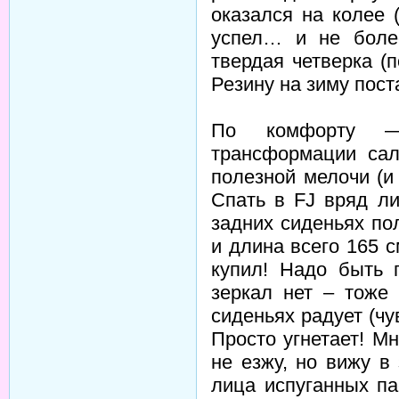
оказался на колее 
успел… и не боле
твердая четверка (
Резину на зиму пост
По комфорту —
трансформации са
полезной мелочи (и
Спать в FJ вряд л
задних сиденьях по
и длина всего 165 с
купил! Надо быть 
зеркал нет – тоже
сиденьях радует (чу
Просто угнетает! М
не езжу, но вижу в
лица испуганных п