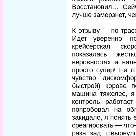
Восстановил… Сей
лучше замерзнет, ч
К отзыву — по трас
Идет уверенно, 
крейсерская ско
показалась жест
неровностях и нал
просто супер! На г
чувство дискомф
быстрой) корове 
машина тяжелее, я
контроль работае
попробовал на об
закидало, я понять 
среагировать — что-
раза зад швырнуло