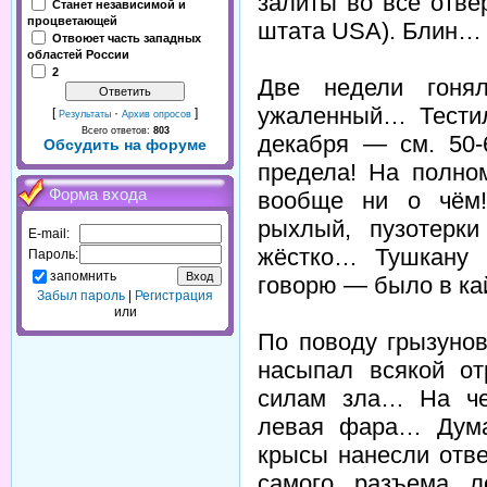
залиты во все отв
Станет независимой и
процветающей
штата USA). Блин…
Отвоюет часть западных
областей России
2
Две недели гоня
ужаленный… Тести
[
·
]
Результаты
Архив опросов
Всего ответов:
803
декабря — см. 50-
Обсудить на форуме
предела! На полно
Форма входа
вообще ни о чём!
рыхлый, пузотерки
E-mail:
жёстко… Тушкану
Пароль:
запомнить
говорю — было в ка
Забыл пароль
|
Регистрация
или
По поводу грызунов
насыпал всякой о
силам зла… На че
левая фара… Дума
крысы нанесли отв
самого разъема л