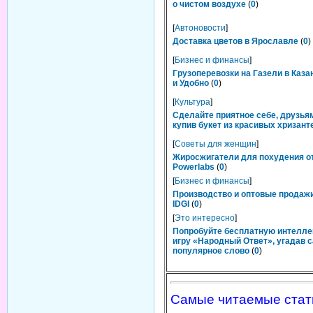
о чистом воздухе
(
0
)
[
Автоновости
]
Доставка цветов в Ярославле
(
0
)
[
Бизнес и финансы
]
Грузоперевозки на Газели в Каза
и Удобно
(
0
)
[
Культура
]
Сделайте приятное себе, друзьям
купив букет из красивых хризант
[
Советы для женщин
]
Жиросжигатели для похудения о
Powerlabs
(
0
)
[
Бизнес и финансы
]
Производство и оптовые продаж
IDGI
(
0
)
[
Это интересно
]
Попробуйте бесплатную интелл
игру «Народный Ответ», угадав 
популярное слово
(
0
)
Самые читаемые стат