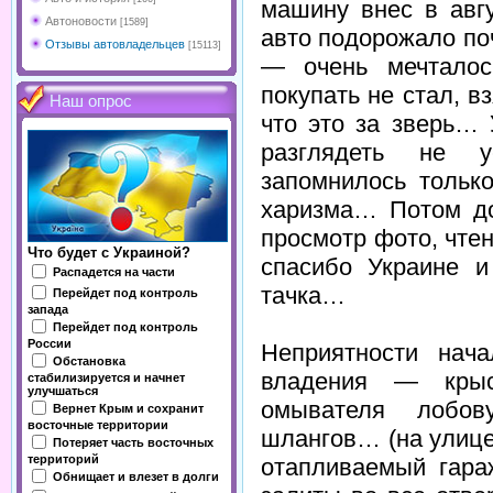
машину внес в авг
Автоновости
[1589]
авто подорожало по
Отзывы автовладельцев
[15113]
— очень мечталос
покупать не стал, вз
Наш опрос
что это за зверь…
разглядеть не у
запомнилось тольк
харизма… Потом до
просмотр фото, чте
Что будет с Украиной?
спасибо Украине 
Распадется на части
тачка…
Перейдет под контроль
запада
Перейдет под контроль
России
Неприятности нач
Обстановка
владения — крыс
стабилизируется и начнет
улучшаться
омывателя лобо
Вернет Крым и сохранит
восточные территории
шлангов… (на улиц
Потеряет часть восточных
территорий
отапливаемый гара
Обнищает и влезет в долги