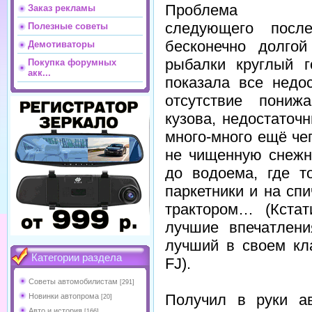
Проблема в
Заказ рекламы
следующего посл
Полезные советы
бесконечно долго
Демотиваторы
рыбалки круглый г
Покупка форумных
акк...
показала все недо
отсутствие пониж
кузова, недостаточ
много-много ещё че
не чищенную снежн
до водоема, где т
паркетники и на сп
трактором… (Кста
лучшие впечатлен
лучший в своем кла
Категории раздела
FJ).
Советы автомобилистам
[291]
Получил в руки а
Новинки автопрома
[20]
Авто и история
[166]