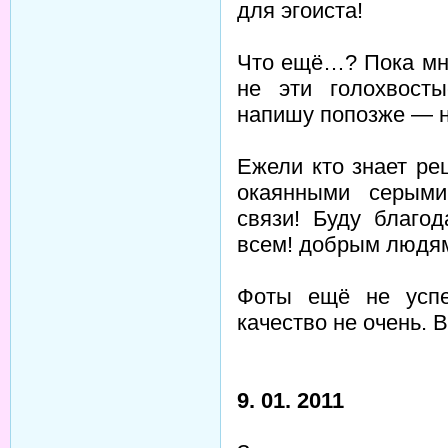
для эгоиста!
Что ещё…? Пока мн
не эти голохвост
напишу попозже — на
Ежели кто знает рец
окаянными серыми
связи! Буду благо
всем! добрым людям
Фоты ещё не успе
качество не очень.
9. 01. 2011