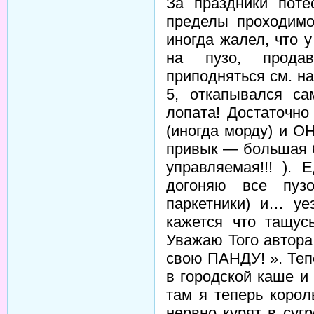
За праздники пот
пределы проходимо
иногда жалел, что 
на пузо, продав
приподняться см. н
5, откапывался са
лопата! Достаточн
(иногда морду) и О
привык — большая б
управляемая!!! ).
догоняю все пуз
паркетники) и… уе
кажется что тащус
Уважаю Того автора
свою ПАНДУ! ». Теп
в городской каше и
там я теперь коро
нервно курят в сугр