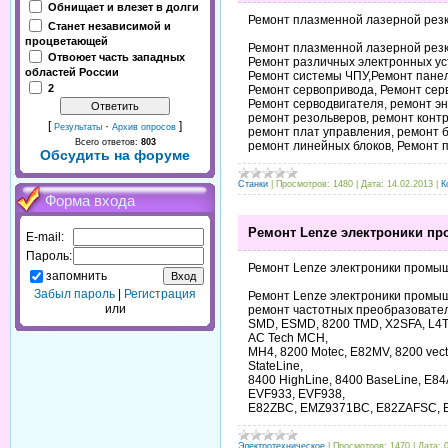
Обнищает и влезет в долги
Ремонт плазменной лазерной резк
Станет независимой и
процветающей
Ремонт плазменной лазерной резк
Отвоюет часть западных
Ремонт различных электронных ус
областей России
Ремонт системы ЧПУ,Ремонт пане
2
Ремонт сервопривода, Ремонт сер
Ремонт серводвигателя, ремонт эн
ремонт резольверов, ремонт конт
[
·
]
Результаты
Архив опросов
ремонт плат управления, ремонт б
Всего ответов:
803
ремонт линейных блоков, Ремонт 
Обсудить на форуме
Станки
|
Просмотров:
1480
|
Дата:
14.02.2013
|
К
Форма входа
Ремонт Lenze электроники п
E-mail:
Пароль:
Ремонт Lenze электроники промы
запомнить
Забыл пароль
|
Регистрация
Ремонт Lenze электроники промы
или
ремонт частотных преобразовате
SMD, ESMD, 8200 TMD, X2SFA, L4T
AC Tech МСН,
МН4, 8200 Motec, E82MV, 8200 vecto
StateLine,
8400 HighLine, 8400 BaseLine, E8
EVF933, EVF938,
E82ZBC, EMZ9371BC, E82ZAFSC, 
Электротехническое
|
Просмотров:
1470
|
Дата: