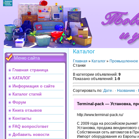
Каталог
Меню сайта
Главная
»
Каталог
»
Промышленное 
Станки
Главная страница
В категории объявлений
:
9
КАТАЛОГ
Показано объявлений
:
1-9
Информация о сайте
Сортировать по
:
Дате
·
Названию
·
Каталог статей
Форум
Terminal-pack — Установка, п
Книга отзывов
http://www.terminal-pack.ru/
Контакты
С 2009 года на российском рынке!
FAQ вопрос/ответ
Установка, продажа вендингового 
Собственная сеть автоматов в Пр
Добавить новости
Импорт оборудования из Европы и