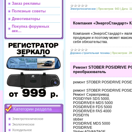
Заказ рекламы
Электротехническое
|
Просмотров:
943
|
Дата:
11
Полезные советы
Демотиваторы
Компания «ЭнергоСтандарт» К
Покупка форумных
акк...
Компания «ЭнергоСтандарт» явля
продукции и поэтому может макси
себя обязательства.
Дорожно-строительная техника
|
Просмотров:
28
Ремонт STOBER POSIDRIVE P
преобразователь
ремонт STOBER POSIDRIVE POSID
ремонт STOBER POSIDRIVE POSID
Ремонт Сервопривод
POSIDYN® SDS 5000,
POSIDRIVE® MDS 5000
POSIDRIVE® FDS 5000
Категории раздела
POSIDRIVE® FAS 4000
POSIDYN
Электротехническое
stober
POSIDRIVE MDS 5000
Экологическое
POSIDRIVE
Холодильное
Stober ADVANTAGE