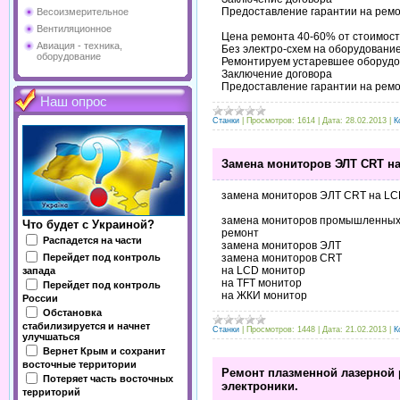
Предоставление гарантии на ремо
Весоизмерительное
Вентиляционное
Цена ремонта 40-60% от стоимост
Авиация - техника,
Без электро-схем на оборудовани
оборудование
Ремонтируем устаревшее оборудов
Заключение договора
Предоставление гарантии на ремо
Наш опрос
Станки
|
Просмотров:
1614
|
Дата:
28.02.2013
|
К
Замена мониторов ЭЛТ CRT на
замена мониторов ЭЛТ CRT на LC
замена мониторов промышленных 
Что будет с Украиной?
ремонт
Распадется на части
замена мониторов ЭЛТ
Перейдет под контроль
замена мониторов CRT
на LCD монитор
запада
на TFT монитор
Перейдет под контроль
на ЖКИ монитор
России
Обстановка
стабилизируется и начнет
Станки
|
Просмотров:
1448
|
Дата:
21.02.2013
|
К
улучшаться
Вернет Крым и сохранит
восточные территории
Ремонт плазменной лазерной 
Потеряет часть восточных
электроники.
территорий