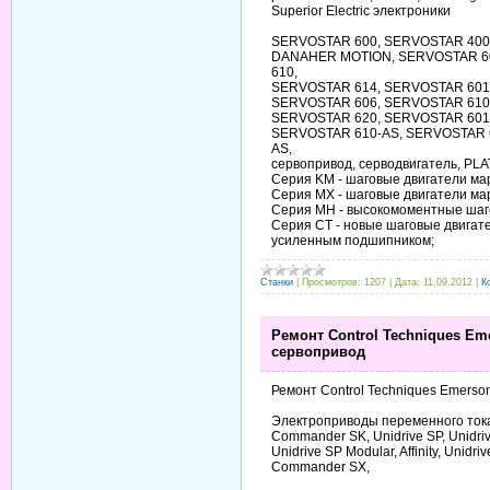
Superior Electric электроники
SERVOSTAR 600, SERVOSTAR 400
DANAHER MOTION, SERVOSTAR 60
610,
SERVOSTAR 614, SERVOSTAR 601
SERVOSTAR 606, SERVOSTAR 610,
SERVOSTAR 620, SERVOSTAR 601
SERVOSTAR 610-AS, SERVOSTAR 6
AS,
сервопривод, серводвигатель, P
Серия KM - шаговые двигатели марк
Серия MX - шаговые двигатели марк
Серия MH - высокомоментные шагов
Серия CT - новые шаговые двигат
усиленным подшипником;
Станки
|
Просмотров:
1207
|
Дата:
11.09.2012
|
К
Ремонт Control Techniques E
сервопривод
Ремонт Control Techniques Emerso
Электроприводы переменного ток
Commander SK, Unidrive SP, Unidr
Unidrive SP Modular, Affinity, Unid
Commander SX,