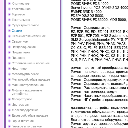
POSIDRIVE® FDS 4000
Химическое
Servo Inverter POSIDYN® SDS 400
Упаковочное
FAS/FDS/SDS 4000
Торговое
FDS/MDS/SDS 5000,
POSIDRIVE® FDS5000, MDS 5000,
Текстильное
Судостроительное
Ремонт Серводвигатель
Станки
EZ, EZF, EK, ED, EZ 401, EZ 705, E
EZF 501, EZF 705, MGS Systemmotor
Сельскохозяйственное
SMS Servogetriebemotor PY, PY5, PY
Сварочное
PH, PHV, PHV9, PHA, PHA3, PHA8,
Птицеводческое
C0, C8, C, F1, F6, EZS 501, EZS 70
PKX, PHK, PHQK, PHKX, KS, KL, K, 
Подшипники
PKX, PHK, PHQK, PHKX, KS, KL, K, 
Пищевое
K, S, P, PA, PH, PHV, PHA, PHVA, P
Отопительное и насосное
ремонт частотный преобразовател
Нефтяное
Ремонт панели оператора, промы
Металлургическое
сенсорные экраны мониторы компь
Ремонт Сервопривод сервоусилит
Металлообрабатывающее
Ремонт Серводвигатель шаговый д
Машиностроительное
Ремонт Распредилительные ввод-
Лифты и подъемные
ремонт контроллера, модуля
устройства
Ремонт Частотных преобразовател
Лабораторное
Ремонт ЧПУ, роботы промышленные
Инструмент
диагностика, настройка, подключе
Железнодорожное
техническое обслуживание, прогр
внедрение, демонтаж монтаж элек
Деревообрабатывающее
Без электро-схем на оборудовани
Горно-шахтное
Ремонтируем устаревшее оборудов
Газовое и топливное
Заключение договора