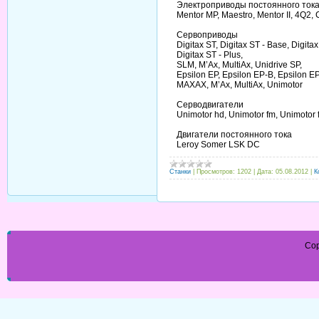
Электроприводы постоянного ток
Mentor MP, Maestro, Mentor II, 4Q2,
Сервоприводы
Digitax ST, Digitax ST - Base, Digitax
Digitax ST - Plus,
SLM, M’Ax, MultiAx, Unidrive SP,
Epsilon EP, Epsilon EP-B, Epsilon E
MAXAX, M’Ax, MultiAx, Unimotor
Серводвигатели
Unimotor hd, Unimotor fm, Unimotor
Двигатели постоянного тока
Leroy Somer LSK DC
Станки
|
Просмотров:
1202
|
Дата:
05.08.2012
|
К
Cop