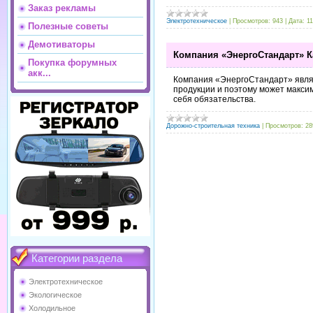
Заказ рекламы
Электротехническое
|
Просмотров:
943
|
Дата:
11
Полезные советы
Демотиваторы
Компания «ЭнергоСтандарт» К
Покупка форумных
акк...
Компания «ЭнергоСтандарт» явля
продукции и поэтому может макси
себя обязательства.
Дорожно-строительная техника
|
Просмотров:
28
Категории раздела
Электротехническое
Экологическое
Холодильное