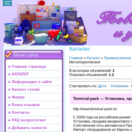
Каталог
Меню сайта
Главная
»
Каталог
»
Промышленное 
Металлургическое
Главная страница
В категории объявлений
:
2
КАТАЛОГ
Показано объявлений
:
1-2
Информация о сайте
Сортировать по
:
Дате
·
Названию
·
Каталог статей
Форум
Terminal-pack — Установка, п
Книга отзывов
http://www.terminal-pack.ru/
Контакты
С 2009 года на российском рынке!
FAQ вопрос/ответ
Установка, продажа вендингового 
Собственная сеть автоматов в Пр
Добавить новости
Импорт оборудования из Европы и