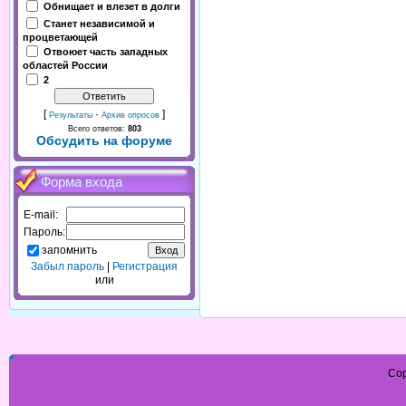
Обнищает и влезет в долги
Станет независимой и
процветающей
Отвоюет часть западных
областей России
2
[
·
]
Результаты
Архив опросов
Всего ответов:
803
Обсудить на форуме
Форма входа
E-mail:
Пароль:
запомнить
Забыл пароль
|
Регистрация
или
Cop