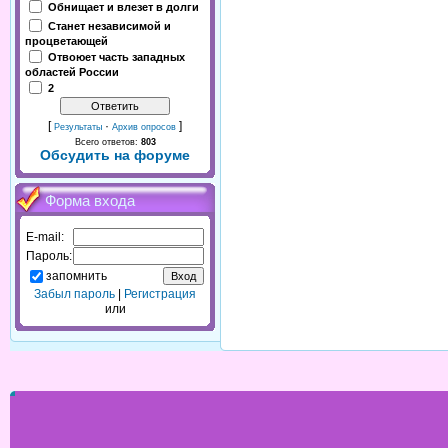
Обнищает и влезет в долги
Станет независимой и
процветающей
Отвоюет часть западных
областей России
2
[
·
]
Результаты
Архив опросов
Всего ответов:
803
Обсудить на форуме
Форма входа
E-mail:
Пароль:
запомнить
Забыл пароль
|
Регистрация
или