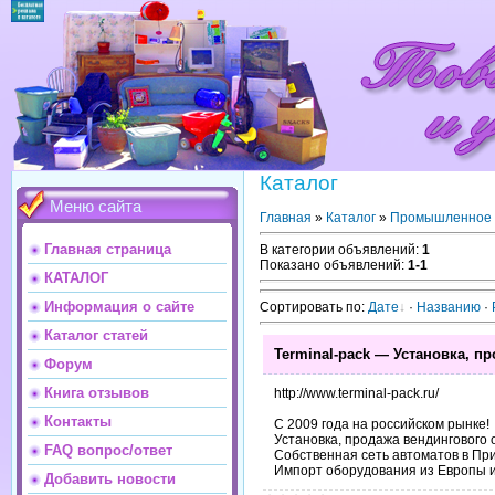
Каталог
Меню сайта
Главная
»
Каталог
»
Промышленное 
Главная страница
В категории объявлений
:
1
Показано объявлений
:
1-1
КАТАЛОГ
Информация о сайте
Сортировать по
:
Дате
·
Названию
·
Каталог статей
Terminal-pack — Установка, п
Форум
Книга отзывов
http://www.terminal-pack.ru/
Контакты
С 2009 года на российском рынке!
Установка, продажа вендингового 
FAQ вопрос/ответ
Собственная сеть автоматов в Пр
Импорт оборудования из Европы и
Добавить новости