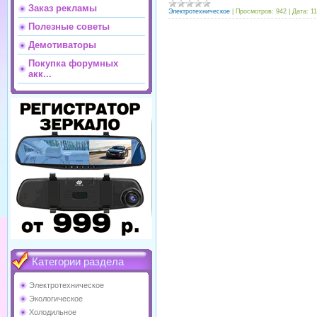
Заказ рекламы
Электротехническое
|
Просмотров:
942
|
Дата:
11
Полезные советы
Демотиваторы
Покупка форумных
акк...
Категории раздела
Электротехническое
Экологическое
Холодильное