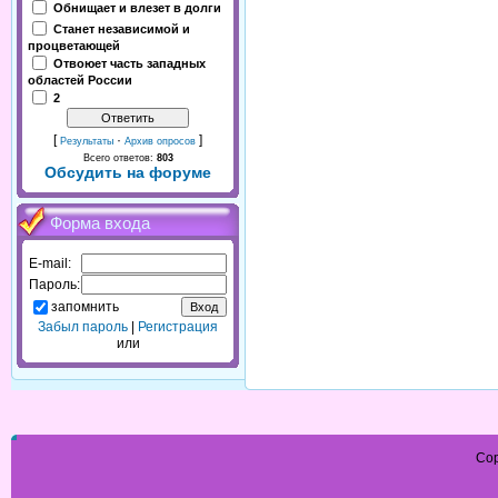
Обнищает и влезет в долги
Станет независимой и
процветающей
Отвоюет часть западных
областей России
2
[
·
]
Результаты
Архив опросов
Всего ответов:
803
Обсудить на форуме
Форма входа
E-mail:
Пароль:
запомнить
Забыл пароль
|
Регистрация
или
Cop