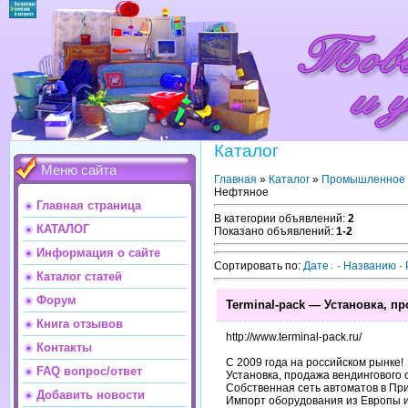
Каталог
Меню сайта
Главная
»
Каталог
»
Промышленное 
Нефтяное
Главная страница
В категории объявлений
:
2
КАТАЛОГ
Показано объявлений
:
1-2
Информация о сайте
Сортировать по
:
Дате
·
Названию
·
Каталог статей
Форум
Terminal-pack — Установка, п
Книга отзывов
http://www.terminal-pack.ru/
Контакты
С 2009 года на российском рынке!
FAQ вопрос/ответ
Установка, продажа вендингового 
Собственная сеть автоматов в Пр
Добавить новости
Импорт оборудования из Европы и