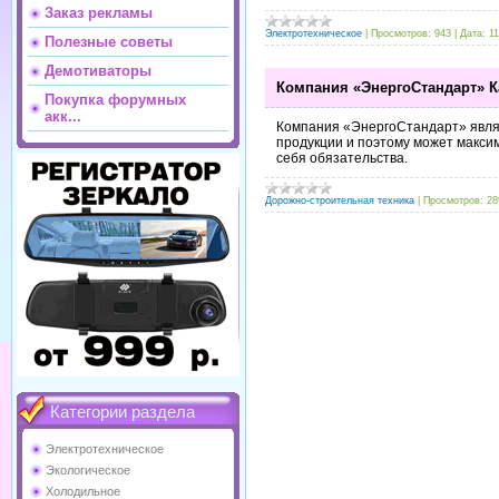
Заказ рекламы
Электротехническое
|
Просмотров:
943
|
Дата:
11
Полезные советы
Демотиваторы
Компания «ЭнергоСтандарт» К
Покупка форумных
акк...
Компания «ЭнергоСтандарт» явля
продукции и поэтому может макси
себя обязательства.
Дорожно-строительная техника
|
Просмотров:
28
Категории раздела
Электротехническое
Экологическое
Холодильное