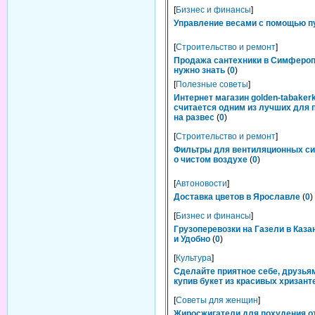
[
Бизнес и финансы
]
Управление весами с помощью п
[
Строительство и ремонт
]
Продажа сантехники в Симфероп
нужно знать
(
0
)
[
Полезные советы
]
Интернет магазин golden-tabakerk
считается одним из лучших для 
на развес
(
0
)
[
Строительство и ремонт
]
Фильтры для вентиляционных си
о чистом воздухе
(
0
)
[
Автоновости
]
Доставка цветов в Ярославле
(
0
)
[
Бизнес и финансы
]
Грузоперевозки на Газели в Каза
и Удобно
(
0
)
[
Культура
]
Сделайте приятное себе, друзьям
купив букет из красивых хризант
[
Советы для женщин
]
Жиросжигатели для похудения о