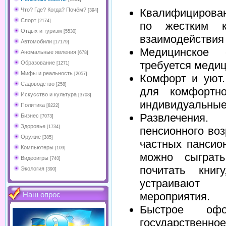
Что? Где? Когда? Почём?
Квалифицирова
[394]
Спорт
[2174]
по жестким к
Отдых и туризм
[5530]
взаимодействия 
Автомобили
[17179]
Медицинское 
Аномальные явления
[678]
требуется медиц
Образование
[1271]
Мифы и реальность
[2057]
Комфорт и уют.
Садоводство
[258]
для комфортн
Искусство и культура
[3708]
индивидуальные
Политика
[8222]
Развлечения
Бизнес
[7073]
Здоровье
[1734]
пенсионного воз
Оружие
[385]
частных пансио
Компьютеры
[109]
можно сыграт
Видеоигры
[740]
почитать книг
Экология
[390]
устраивают
мероприятия.
Наш опрос
Быстрое оф
государственно