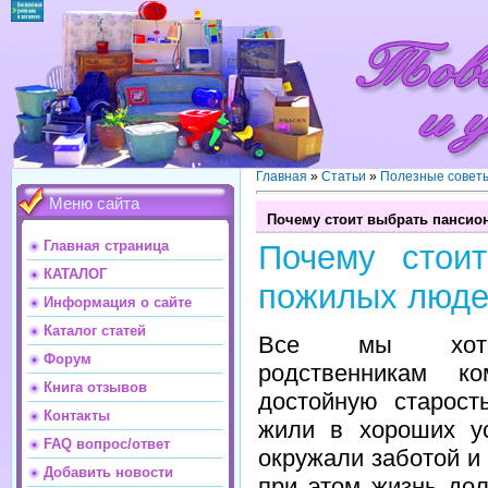
Главная
»
Статьи
»
Полезные совет
Меню сайта
Почему стоит выбрать пансио
Главная страница
Почему стои
КАТАЛОГ
пожилых люде
Информация о сайте
Каталог статей
Все мы хот
Форум
родственникам к
Книга отзывов
достойную старост
Контакты
жили в хороших у
FAQ вопрос/ответ
окружали заботой и
Добавить новости
при этом жизнь дол