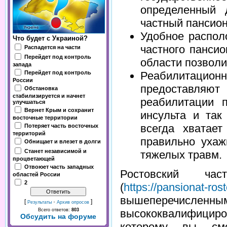
определенный 
частный пансион
Удобное распол
Что будет с Украиной?
частного пансио
Распадется на части
Перейдет под контроль
области позволи
запада
Перейдет под контроль
Реабилитацио
России
предоставл
Обстановка
стабилизируется и начнет
реабилитации п
улучшаться
Вернет Крым и сохранит
инсульта и так
восточные территории
всегда хватает
Потеряет часть восточных
территорий
правильно ухаж
Обнищает и влезет в долги
Станет независимой и
тяжелых травм.
процветающей
Отвоюет часть западных
Ростовский час
областей России
2
(
https://pansionat-rost
вышеперечисленным
[
·
]
Результаты
Архив опросов
Всего ответов:
803
высококвалифицир
Обсудить на форуме
которому вы смо