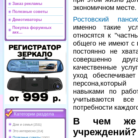
Заказ рекламы
экономичном месте.
Полезные советы
Ростовский панси
Демотиваторы
именно такие ус
Покупка форумных
акк...
относятся к "частн
общего не имеют с 
постоянно не хват
совершенно друг
качественные услу
уход обеспечивае
персона,который
навыками по рабо
учитываются все
потребности каждог
Категории раздела
В чем же 
Дом и семья
[2531]
учреждений?
Это интересно
[214]
Полезные советы
[1001]