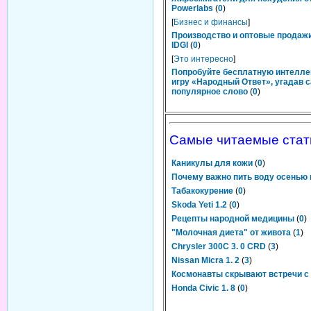
Powerlabs
(
0
)
[
Бизнес и финансы
]
Производство и оптовые продаж
IDGI
(
0
)
[
Это интересно
]
Попробуйте бесплатную интелл
игру «Народный Ответ», угадав 
популярное слово
(
0
)
Самые читаемые стат
Каникулы для кожи
(
0
)
Почему важно пить воду осенью
Табакокурение
(
0
)
Skoda Yeti 1.2
(
0
)
Рецепты народной медицины
(
0
)
"Молочная диета" от живота
(
1
)
Chrysler 300C 3. 0 CRD
(
3
)
Nissan Micra 1. 2
(
3
)
Космонавты скрывают встречи с
Honda Civic 1. 8
(
0
)