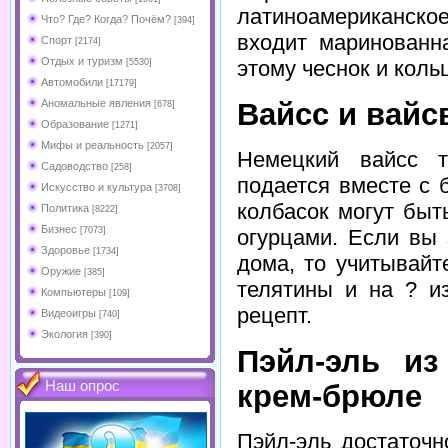
латиноамериканско
Что? Где? Когда? Почём?
[394]
входит маринованн
Спорт
[2174]
Отдых и туризм
этому чеснок и коль
[5530]
Автомобили
[17179]
Аномальные явления
Вайсс и вайс
[678]
Образование
[1271]
Мифы и реальность
[2057]
Немецкий вайсс т
Садоводство
[258]
подается вместе с 
Искусство и культура
[3708]
колбасок могут быт
Политика
[8222]
Бизнес
[7073]
огурцами. Если вы 
Здоровье
[1734]
дома, то учитывайт
Оружие
[385]
телятины и на ? и
Компьютеры
[109]
рецепт.
Видеоигры
[740]
Экология
[390]
Пэйл-эль из
Наш опрос
крем-брюле
Пэйл-эль достаточн