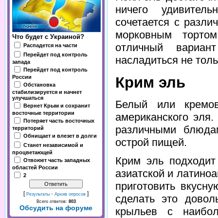
ничего удивитель
сочетается с разли
морковным торто
Что будет с Украиной?
отличный вариа
Распадется на части
Перейдет под контроль
насладиться не толь
запада
Перейдет под контроль
России
Крим эль
Обстановка
стабилизируется и начнет
улучшаться
Белый или кремо
Вернет Крым и сохранит
восточные территории
американского эля.
Потеряет часть восточных
различными блюда
территорий
Обнищает и влезет в долги
острой пищей.
Станет независимой и
процветающей
Крим эль подходит
Отвоюет часть западных
областей России
азиатской и латино
2
приготовить вкусн
[
·
]
Результаты
Архив опросов
сделать это довол
Всего ответов:
803
Обсудить на форуме
крыльев с наибол