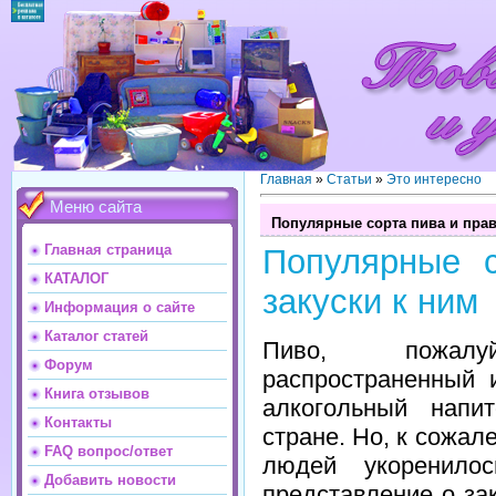
Главная
»
Статьи
»
Это интересно
Меню сайта
Популярные сорта пива и прав
Главная страница
Популярные 
КАТАЛОГ
закуски к ним
Информация о сайте
Каталог статей
Пиво, пожал
Форум
распространенный 
Книга отзывов
алкогольный напи
Контакты
стране. Но, к сожал
FAQ вопрос/ответ
людей укоренилос
Добавить новости
представление о зак