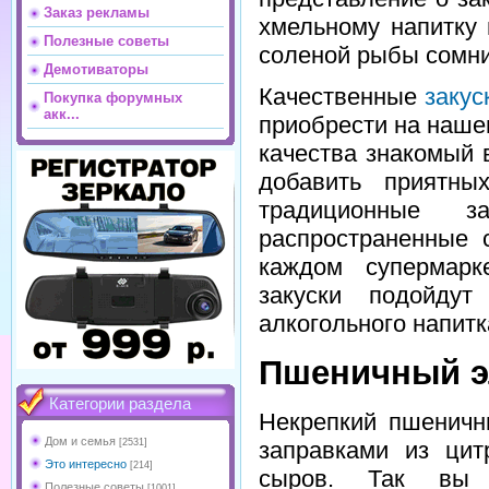
Заказ рекламы
хмельному напитку 
Полезные советы
соленой рыбы сомни
Демотиваторы
Качественные
закус
Покупка форумных
акк...
приобрести на наше
качества знакомый 
добавить приятны
традиционные з
распространенные 
каждом супермарк
закуски подойду
алкогольного напитк
Пшеничный эл
Категории раздела
Некрепкий пшеничн
Дом и семья
[2531]
заправками из цит
Это интересно
[214]
сыров. Так вы м
Полезные советы
[1001]