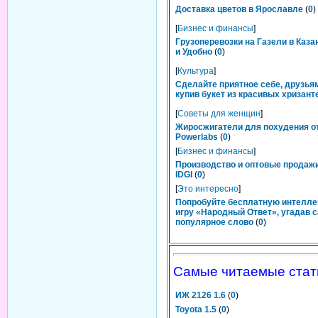
Доставка цветов в Ярославле
(
0
)
[
Бизнес и финансы
]
Грузоперевозки на Газели в Каза
и Удобно
(
0
)
[
Культура
]
Сделайте приятное себе, друзьям
купив букет из красивых хризант
[
Советы для женщин
]
Жиросжигатели для похудения о
Powerlabs
(
0
)
[
Бизнес и финансы
]
Производство и оптовые продаж
IDGI
(
0
)
[
Это интересно
]
Попробуйте бесплатную интелл
игру «Народный Ответ», угадав 
популярное слово
(
0
)
Самые читаемые стат
ИЖ 2126 1.6
(
0
)
Toyota 1.5
(
0
)