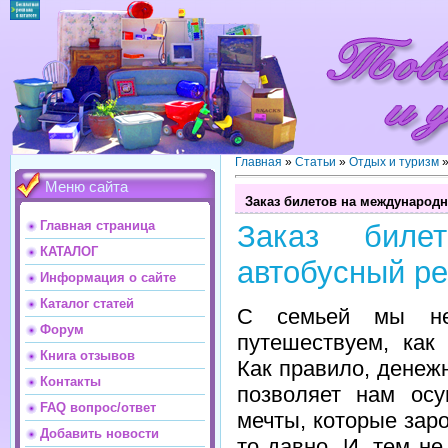
Главная
»
Статьи
»
Отдых и туризм
Меню сайта
Заказ билетов на международ
Главная страница
Заказ биле
КАТАЛОГ
автобусный р
Информация о сайте
Каталог статей
С семьей мы не
Форум
путешествуем, как
Книга отзывов
Как правило, денеж
Контакты
позволяет нам осу
FAQ вопрос/ответ
мечты, которые заро
Добавить новости
то давно. И, тем не