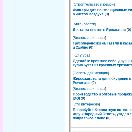
[
Строительство и ремонт
]
Фильтры для вентиляционных си
о чистом воздухе
(
0
)
[
Автоновости
]
Доставка цветов в Ярославле
(
0
)
[
Бизнес и финансы
]
Грузоперевозки на Газели в Каза
и Удобно
(
0
)
[
Культура
]
Сделайте приятное себе, друзьям
купив букет из красивых хризант
[
Советы для женщин
]
Жиросжигатели для похудения о
Powerlabs
(
0
)
[
Бизнес и финансы
]
Производство и оптовые продаж
IDGI
(
0
)
[
Это интересно
]
Попробуйте бесплатную интелл
игру «Народный Ответ», угадав 
популярное слово
(
0
)