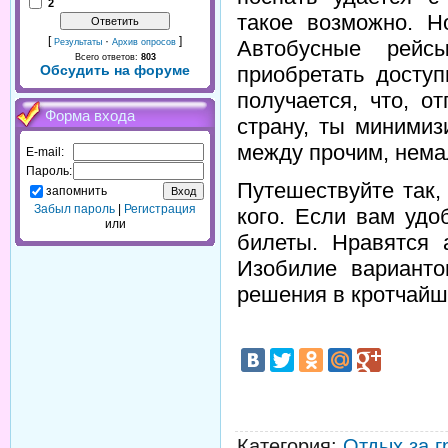
2
такое возможно. Н
[
·
]
Автобусные рей
Результаты
Архив опросов
Всего ответов:
803
приобретать досту
Обсудить на форуме
получается, что, о
Форма входа
страну, ты минимиз
между прочим, нема
E-mail:
Пароль:
Путешествуйте так,
запомнить
Забыл пароль
|
Регистрация
кого. Если вам удо
или
билеты. Нравятся 
Изобилие варианто
решения в кротчайш
Категория
:
Отдых за г