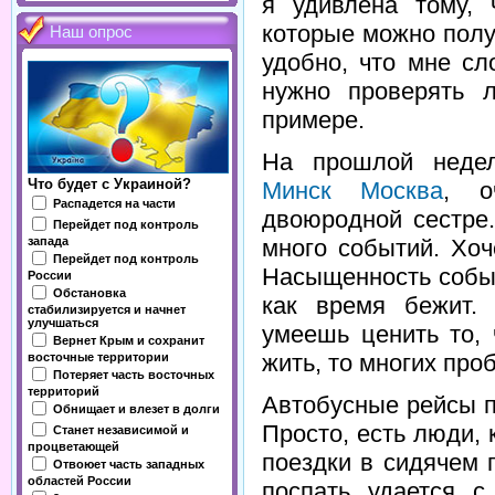
я удивлена тому, 
которые можно полу
Наш опрос
удобно, что мне сл
нужно проверять л
примере.
На прошлой неде
Что будет с Украиной?
Минск Москва
, о
Распадется на части
двоюродной сестре.
Перейдет под контроль
много событий. Хоч
запада
Перейдет под контроль
Насыщенность событ
России
Обстановка
как время бежит.
стабилизируется и начнет
улучшаться
умеешь ценить то,
Вернет Крым и сохранит
жить, то многих про
восточные территории
Потеряет часть восточных
территорий
Автобусные рейсы п
Обнищает и влезет в долги
Просто, есть люди,
Станет независимой и
процветающей
поездки в сидячем 
Отвоюет часть западных
областей России
поспать удается с