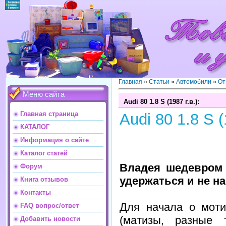
Главная
»
Статьи
»
Автомобили
»
От
Меню сайта
Audi 80 1.8 S (1987 г.в.):
Главная страница
Audi 80 1.8 S (
КАТАЛОГ
Информация о сайте
Каталог статей
Владея шедевром 
Форум
удержаться и не на
Книга отзывов
Контакты
Для начала о моти
FAQ вопрос/ответ
(матизы, разные 
Добавить новости