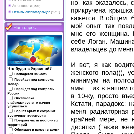
но, как оказалось,
Автоновости
[1589]
прикручена крышка
Отзывы автовладельцев
[15113]
кажется. В общем, 
мой опыт так повли
Наш опрос
мне его женщина. 
себе Логан. Машина
владельцев до меня 
И вот, я как води
Что будет с Украиной?
женского пола))), 
Распадется на части
минимум на полго
Перейдет под контроль
запада
ямы… их в нашем го
Перейдет под контроль
России
в 10-ку, просто въ
Обстановка
Кстати, парадокс: 
стабилизируется и начнет
улучшаться
меня радиаторная 
Вернет Крым и сохранит
восточные территории
крайней мере, не 
Потеряет часть восточных
территорий
десятки (также жен
Обнищает и влезет в долги