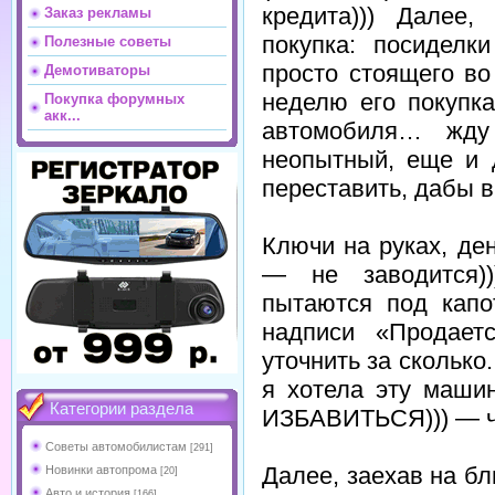
кредита))) Далее,
Заказ рекламы
покупка: посиделк
Полезные советы
просто стоящего во
Демотиваторы
неделю его покупк
Покупка форумных
акк...
автомобиля… жду
неопытный, еще и 
переставить, дабы в
Ключи на руках, ден
— не заводится))
пытаются под капо
надписи «Продает
уточнить за сколько
я хотела эту маши
Категории раздела
ИЗБАВИТЬСЯ))) — че
Советы автомобилистам
[291]
Далее, заехав на бл
Новинки автопрома
[20]
Авто и история
[166]