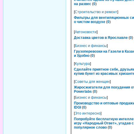
на развес
(
0
)
[
Строительство и ремонт
]
Фильтры для вентиляционных си
о чистом воздухе
(
0
)
[
Автоновости
]
Доставка цветов в Ярославле
(
0
)
[
Бизнес и финансы
]
Грузоперевозки на Газели в Каза
и Удобно
(
0
)
[
Культура
]
Сделайте приятное себе, друзьям
купив букет из красивых хризант
[
Советы для женщин
]
Жиросжигатели для похудения о
Powerlabs
(
0
)
[
Бизнес и финансы
]
Производство и оптовые продаж
IDGI
(
0
)
[
Это интересно
]
Попробуйте бесплатную интелл
игру «Народный Ответ», угадав 
популярное слово
(
0
)