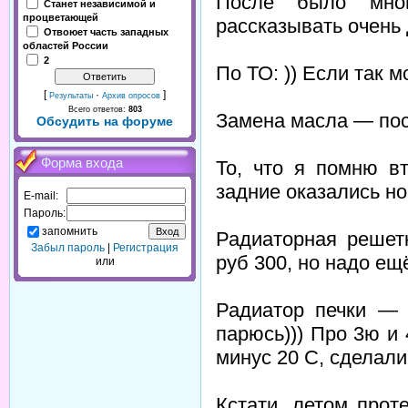
После было мног
Станет независимой и
процветающей
рассказывать очень 
Отвоюет часть западных
областей России
2
По ТО: )) Если так 
[
·
]
Результаты
Архив опросов
Всего ответов:
803
Замена масла — пос
Обсудить на форуме
Форма входа
То, что я помню в
задние оказались н
E-mail:
Пароль:
запомнить
Радиаторная решетк
Забыл пароль
|
Регистрация
руб 300, но надо ещ
или
Радиатор печки — 
парюсь))) Про 3ю и
минус 20 С, сделали
Кстати, летом прот