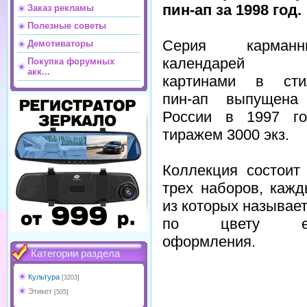
пин-ап за 1998 год.
Заказ рекламы
Полезные советы
Серия карманн
Демотиваторы
календарей
Покупка форумных
акк...
картинами в сти
пин-ап выпущена
России в 1997 го
тиражем 3000 экз.
Коллекция состоит
трех наборов, каж
из которых называе
по цвету е
оформления.
Категории раздела
Культура
[3203]
Этикет
[505]