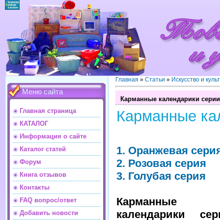
Главная
»
Статьи
»
Искусство и куль
Меню сайта
Карманные календарики серии
Главная страница
Карманные ка
КАТАЛОГ
Информация о сайте
1. Оранжевая сери
Каталог статей
2. Розовая серия
Форум
3. Голубая серия
Книга отзывов
Контакты
Карманные
FAQ вопрос/ответ
календарики сер
Добавить новости