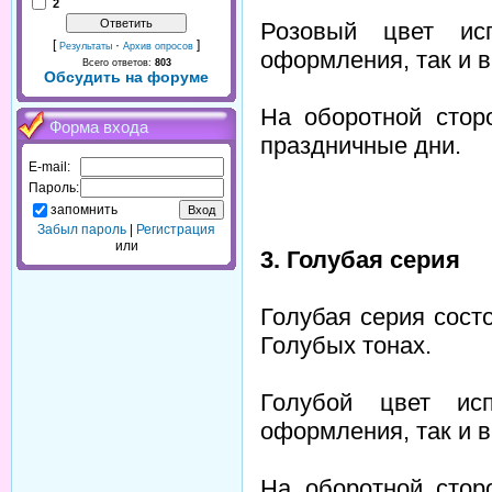
2
Розовый цвет ис
[
·
]
Результаты
Архив опросов
оформления, так и в
Всего ответов:
803
Обсудить на форуме
На оборотной сто
Форма входа
праздничные дни.
E-mail:
Пароль:
запомнить
Забыл пароль
|
Регистрация
или
3. Голубая серия
Голубая серия сост
Голубых тонах.
Голубой цвет ис
оформления, так и в
На оборотной сто