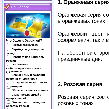
1. Оранжевая сери
Наш опрос
Оранжевая серия со
в оранжевых тонах.
Оранжевый цвет и
оформления, так и в
Что будет с Украиной?
Распадется на части
Перейдет под контроль
На оборотной стор
запада
Перейдет под контроль
праздничные дни.
России
Обстановка
стабилизируется и начнет
улучшаться
Вернет Крым и сохранит
восточные территории
Потеряет часть восточных
2. Розовая серия
территорий
Обнищает и влезет в долги
Станет независимой и
Розовая серия сост
процветающей
розовых тонах.
Отвоюет часть западных
областей России