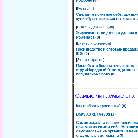
и Удобно
(
0
)
[
Культура
]
Сделайте приятное себе, друзьям
купив букет из красивых хризант
[
Советы для женщин
]
Жиросжигатели для похудения о
Powerlabs
(
0
)
[
Бизнес и финансы
]
Производство и оптовые продаж
IDGI
(
0
)
[
Это интересно
]
Попробуйте бесплатную интелл
игру «Народный Ответ», угадав 
популярное слово
(
0
)
Самые читаемые стат
Как выбрать кроссовки?
(
0
)
BMW X3 xDrive30d
(
3
)
Самомассаж - это применение м
приемов на самом себе. Механиз
самомассажа на организм и влия
отдельные системы та
(
0
)