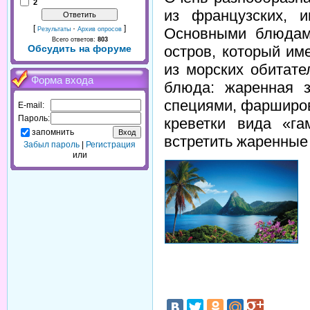
2
из французских, и
[
·
]
Основными блюдами
Результаты
Архив опросов
Всего ответов:
803
остров, который им
Обсудить на форуме
из морских обитат
Форма входа
блюда: жаренная 
специями, фарширов
E-mail:
Пароль:
креветки вида «г
запомнить
встретить жаренные 
Забыл пароль
|
Регистрация
или