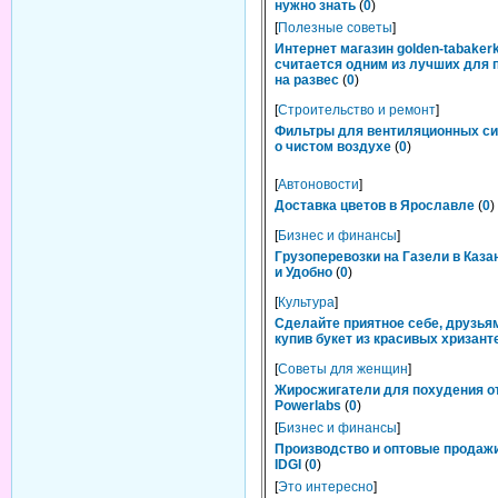
нужно знать
(
0
)
[
Полезные советы
]
Интернет магазин golden-tabakerk
считается одним из лучших для 
на развес
(
0
)
[
Строительство и ремонт
]
Фильтры для вентиляционных си
о чистом воздухе
(
0
)
[
Автоновости
]
Доставка цветов в Ярославле
(
0
)
[
Бизнес и финансы
]
Грузоперевозки на Газели в Каза
и Удобно
(
0
)
[
Культура
]
Сделайте приятное себе, друзьям
купив букет из красивых хризант
[
Советы для женщин
]
Жиросжигатели для похудения о
Powerlabs
(
0
)
[
Бизнес и финансы
]
Производство и оптовые продаж
IDGI
(
0
)
[
Это интересно
]