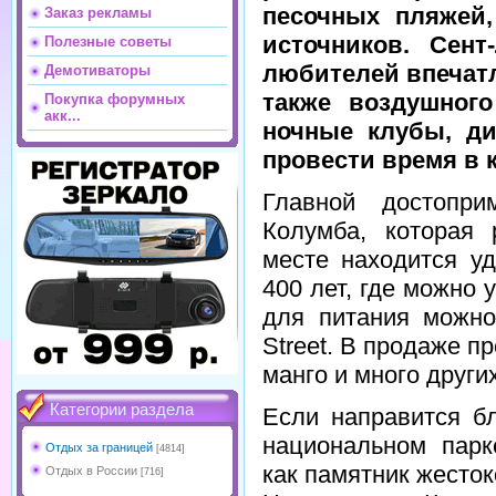
песочных пляжей
Заказ рекламы
источников. Сен
Полезные советы
любителей впечат
Демотиваторы
также воздушного
Покупка форумных
акк...
ночные клубы, ди
провести время в 
Главной достопри
Колумба, которая
месте находится у
400 лет, где можно 
для питания можно
Street. В продаже п
манго и много други
Категории раздела
Если направится б
национальном парк
Отдых за границей
[4814]
как памятник жесто
Отдых в России
[716]