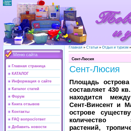
Главная
»
Статьи
»
Отдых и туризм
Меню сайта
Сент-Люсия
Главная страница
Сент-Люсия
КАТАЛОГ
Площадь острова
Информация о сайте
составляет 430 кв
Каталог статей
находится межд
Форум
Сент-Винсент и М
Книга отзывов
острове существу
Контакты
количество эк
FAQ вопрос/ответ
растений, тропич
Добавить новости