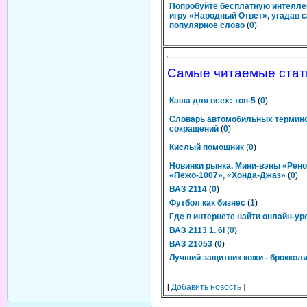
Попробуйте бесплатную интелл
игру «Народный Ответ», угадав 
популярное слово
(
0
)
Самые читаемые стат
Каша для всех: топ-5
(
0
)
Словарь автомобильных термино
сокращений
(
0
)
Кислый помощник
(
0
)
Новинки рынка. Мини-вэны «Рено
«Пежо-1007», «Хонда-Джаз»
(
0
)
ВАЗ 2114
(
0
)
Футбол как бизнес
(
1
)
Где в интернете найти онлайн-ур
ВАЗ 2113 1. 6i
(
0
)
ВАЗ 21053
(
0
)
Лучший защитник кожи - броккол
[
Добавить новость
]