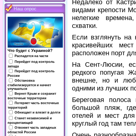
Недалеко от Кастр
видами крепости Mo
Наш опрос
нелегкие времена
схватки.
Если взглянуть на 
красивейших мест
Что будет с Украиной?
расположен порт для
Распадется на части
Перейдет под контроль
На Сент-Люсии, ес
запада
редкого попугая Ж
Перейдет под контроль
России
внешне, но и любя
Обстановка
стабилизируется и начнет
одними из лучших по
улучшаться
Вернет Крым и сохранит
Береговая полоса 
восточные территории
Потеряет часть восточных
большой пляж, гд
территорий
Обнищает и влезет в долги
отелей и мест для
Станет независимой и
круглый год там тепл
процветающей
Отвоюет часть западных
областей России
Очень разнообразна