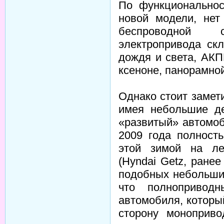
По функциональнос
новой модели, нет
беспроводной с
электропривода ск
дождя и света, АКП
ксеноне, панорамно
Однако стоит замети
имея небольшие де
«развитый» автомоб
2009 года полност
этой зимой на ле
(Hyndai Getz, ране
подобных небольши
что полнопривод
автомобиля, которы
сторону моноприво