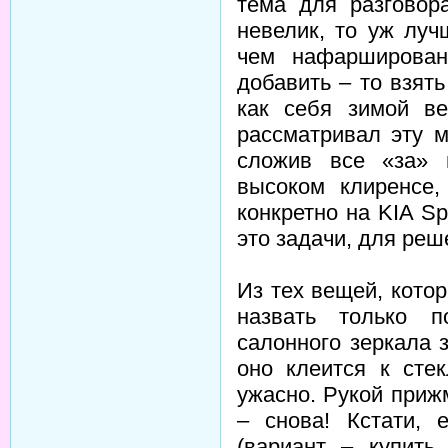
тема для разговор
невелик, то уж луч
чем нафарширован
добавить – то взят
как себя зимой ве
рассматривал эту м
сложив все «за» 
высоком клиренсе
конкретно на KIA S
это задачи, для реш
Из тех вещей, кото
назвать только п
салонного зеркала 
оно клеится к стек
ужасно. Рукой приж
– снова! Кстати, 
(вариант – купить