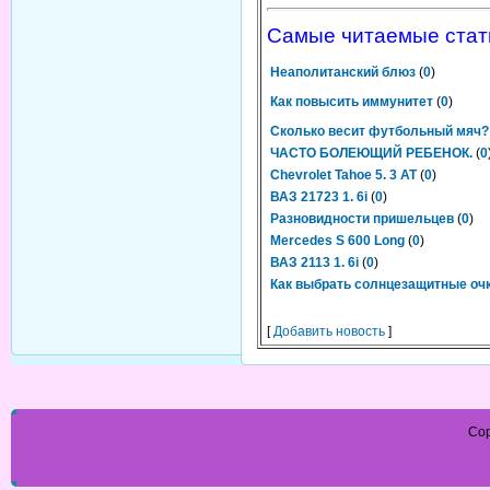
Самые читаемые стат
Неаполитанский блюз
(
0
)
Как повысить иммунитет
(
0
)
Сколько весит футбольный мяч?
ЧАСТО БОЛЕЮЩИЙ РЕБЕНОК.
(
0
Chevrolet Tahoe 5. 3 AT
(
0
)
ВАЗ 21723 1. 6i
(
0
)
Разновидности пришельцев
(
0
)
Mercedes S 600 Long
(
0
)
ВАЗ 2113 1. 6i
(
0
)
Как выбрать солнцезащитные оч
[
Добавить новость
]
Cop