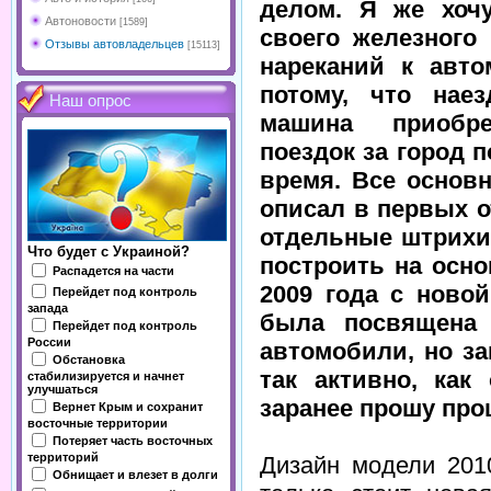
делом. Я же хоч
Автоновости
[1589]
своего железного 
Отзывы автовладельцев
[15113]
нареканий к авт
потому, что нае
Наш опрос
машина приобре
поездок за город 
время. Все основ
описал в первых 
отдельные штрихи 
Что будет с Украиной?
построить на осно
Распадется на части
2009 года с ново
Перейдет под контроль
запада
была посвящена 
Перейдет под контроль
России
автомобили, но за
Обстановка
так активно, как
стабилизируется и начнет
улучшаться
заранее прошу про
Вернет Крым и сохранит
восточные территории
Потеряет часть восточных
территорий
Дизайн модели 201
Обнищает и влезет в долги