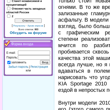
только стоит нов
Станет независимой и
процветающей
огнями. В то же вр
Отвоюет часть западных
зализанные гламур
областей России
2
асфальту. В модели
взгляд, было больш
[
·
]
Результаты
Архив опросов
Всего ответов:
803
с графическим ре
Обсудить на форуме
степени реализова
Форма входа
мчится по разби
пробивается сквозь
E-mail:
качества этой маш
Пароль:
запомнить
всегда лучше, но я 
Забыл пароль
|
Регистрация
вдаваться в поле
или
нарисовать что уго
KIA Sportage 2010
ездой в непростых 
Внутри модели 2010
его (этого самого 