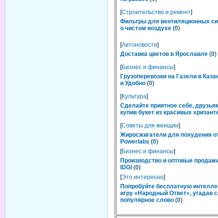
[
Строительство и ремонт
]
Фильтры для вентиляционных си
о чистом воздухе
(
0
)
[
Автоновости
]
Доставка цветов в Ярославле
(
0
)
[
Бизнес и финансы
]
Грузоперевозки на Газели в Каза
и Удобно
(
0
)
[
Культура
]
Сделайте приятное себе, друзьям
купив букет из красивых хризант
[
Советы для женщин
]
Жиросжигатели для похудения о
Powerlabs
(
0
)
[
Бизнес и финансы
]
Производство и оптовые продаж
IDGI
(
0
)
[
Это интересно
]
Попробуйте бесплатную интелл
игру «Народный Ответ», угадав 
популярное слово
(
0
)