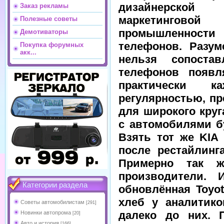
дизайнерск
Заказ рекламы
маркетингово
Полезные советы
промышленност
Демотиваторы
телефонов. Разум
Покупка форумных
акк...
нельзя сопоста
телефонов появл
практически 
регулярностью, п
для широкого круг
с автомобилями б
Взять тот же KIA 
после рестайлинг
Примерно так ж
производители. 
Категории раздела
обновлённая Toyot
хлеб у аналитик
Советы автомобилистам
[291]
далеко до них. 
Новинки автопрома
[20]
Авто и история
[166]