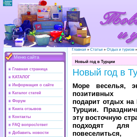
Главная
»
Статьи
»
Отдых и туризм
Меню сайта
Новый год в Турции
Главная страница
Новый год в Т
КАТАЛОГ
Море веселья, э
Информация о сайте
позитивных вп
Каталог статей
подарит отдых на
Форум
Турции. Праздни
Книга отзывов
эту восточную стр
Контакты
подходят для 
FAQ вопрос/ответ
повеселитьс
Добавить новости