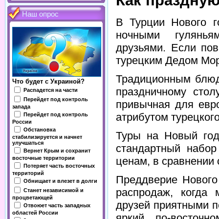
Как праздную
Наш опрос
В Турции Нового г
ночными гулянья
друзьями. Если по
турецким Дедом Мор
Традиционным блюд
Что будет с Украиной?
праздничному столу
Распадется на части
Перейдет под контроль
привычная для евр
запада
атрибутом турецкого
Перейдет под контроль
России
Обстановка
Туры на Новый го
стабилизируется и начнет
улучшаться
стандартный набор
Вернет Крым и сохранит
восточные территории
ценам, в сравнении 
Потеряет часть восточных
территорий
Преддверие Нового
Обнищает и влезет в долги
распродаж, когда 
Станет независимой и
процветающей
друзей приятными п
Отвоюет часть западных
областей России
яркий, по-восточн