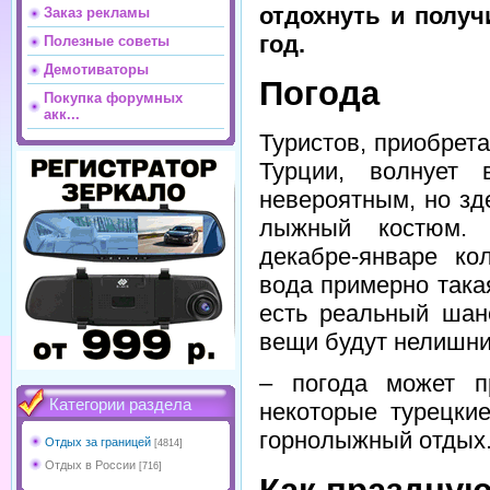
отдохнуть и полу
Заказ рекламы
год.
Полезные советы
Демотиваторы
Погода
Покупка форумных
акк...
Туристов, приобрет
Турции, волнует 
невероятным, но зд
лыжный костюм. 
декабре-январе ко
вода примерно така
есть реальный шан
вещи будут нелишн
– погода может п
Категории раздела
некоторые турецки
горнолыжный отдых
Отдых за границей
[4814]
Отдых в России
[716]