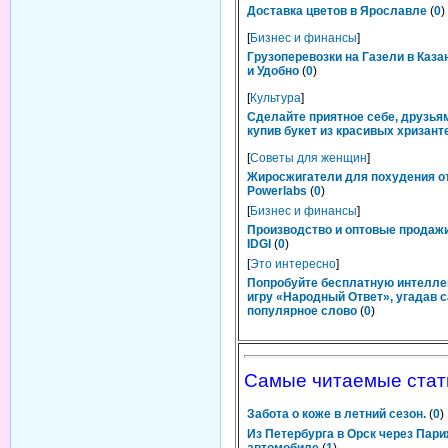
Доставка цветов в Ярославле
(
0
)
[
Бизнес и финансы
]
Грузоперевозки на Газели в Каза
и Удобно
(
0
)
[
Культура
]
Сделайте приятное себе, друзьям
купив букет из красивых хризант
[
Советы для женщин
]
Жиросжигатели для похудения о
Powerlabs
(
0
)
[
Бизнес и финансы
]
Производство и оптовые продаж
IDGI
(
0
)
[
Это интересно
]
Попробуйте бесплатную интелл
игру «Народный Ответ», угадав 
популярное слово
(
0
)
Самые читаемые стат
Забота о коже в летний сезон.
(
0
)
Из Петербурга в Орск через Пари