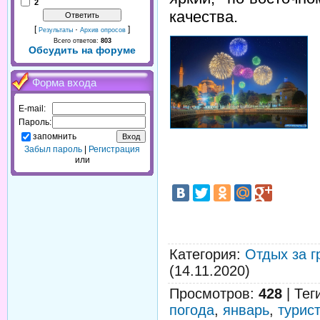
2
качества.
[
·
]
Результаты
Архив опросов
Всего ответов:
803
Обсудить на форуме
Форма входа
E-mail:
Пароль:
запомнить
Забыл пароль
|
Регистрация
или
Категория
:
Отдых за г
(14.11.2020)
Просмотров
:
428
|
Тег
погода
,
январь
,
турис