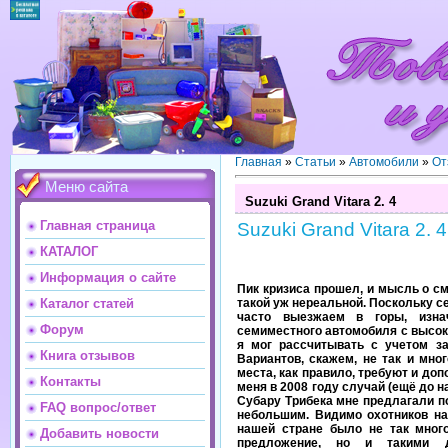
Главная
»
Статьи
»
Автомобили
»
От
Меню сайта
Suzuki Grand Vitara 2. 4
Главная страница
Suzuki Grand Vitara 2. 4
КАТАЛОГ
Информация о сайте
Пик кризиса прошел, и мысль о с
такой уж нереальной. Поскольку с
Каталог статей
часто выезжаем в горы, изна
Форум
семиместного автомобиля с высок
я мог рассчитывать с учетом з
Книга отзывов
Вариантов, скажем, не так и мно
места, как правило, требуют и до
Контакты
меня в 2008 году случай (ещё до 
Субару Трибека мне предлагали п
FAQ вопрос/ответ
небольшим. Видимо охотников на
нашей стране было не так много
Добавить новости
предложение, но и такими 