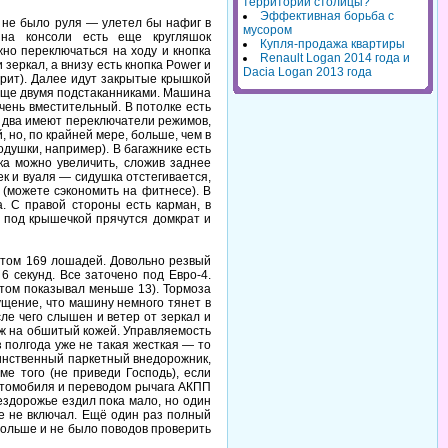
территорий столицы?
Эффективная борьба с
 не было руля — улетел бы нафиг в
мусором
 на консоли есть еще кругляшок
Купля-продажа квартиры
но переключаться на ходу и кнопка
Renault Logan 2014 года и
зеркал, а внизу есть кнопка Power и
Dacia Logan 2013 года
урит). Далее идут закрытые крышкой
 еще двумя подстаканниками. Машина
чень вместительный. В потолке есть
е два имеют переключатели режимов,
, но, по крайней мере, больше, чем в
одушки, например). В багажнике есть
ка можно увеличить, сложив заднее
к и вуаля — сидушка отстегивается,
 (можете сэкономить на фитнесе). В
. С правой стороны есть карман, в
 под крышечкой прячутся домкрат и
потом 169 лошадей. Довольно резвый
6 секунд. Все заточено под Евро-4.
этом показывал меньше 13). Тормоза
ущение, что машину немного тянет в
сле чего слышен и ветер от зеркал и
ож на обшитый кожей. Управляемость
з полгода уже не такая жесткая — то
единственный паркетный внедорожник,
е того (не приведи Господь), если
автомобиля и переводом рычага АКПП
ездорожье ездил пока мало, но один
же не включал. Ещё один раз полный
 больше и не было поводов проверить