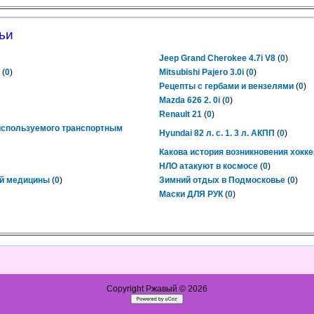
ьи
Jeep Grand Cherokee 4.7i V8
(
0
)
(
0
)
Mitsubishi Pajero 3.0i
(
0
)
Рецепты с гербами и вензелями
(
0
)
Mazda 626 2. 0i
(
0
)
Renault 21
(
0
)
 используемого транспортным
Hyundai 82 л. с. 1. 3 л. АКПП
(
0
)
Какова история возникновения хокке
НЛО атакуют в космосе
(
0
)
й медицины
(
0
)
Зимний отдых в Подмосковье
(
0
)
Маски ДЛЯ РУК
(
0
)
Copyright Ржавый © 2026