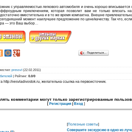
жник с управляемостью легкового автомобиля и очень хорошо вписывается в 
оффроудным приключениям, которая позволит вам не только влезать н
остаточно вместительна и в то же время компактна. Внешне привлекательна 
а сегодняшний момент наилучшее предложение по цене/качеству. Так что, ес
ера — это Ваш выбор…
Поделиться…
местил
:
pressvl
(22.02.2011)
бителей
|
Рейтинг
:
0.0
/
0
 http://vesvladivostok.ru, желательна ссылка на первоисточник.
лять комментарии могут только зарегистрированные пользов
[
Регистрация
|
Вход
]
[
Полезные советы
]
Совершите экскурсию в одно из лу