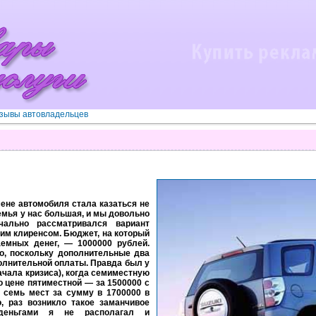
зывы автовладельцев
мене автомобиля стала казаться не
емья у нас большая, и мы довольно
чально рассматривался вариант
им клиренсом. Бюджет, на который
аемных денег, — 1000000 рублей.
го, поскольку дополнительные два
полнительной оплаты. Правда был у
начала кризиса), когда семиместную
о цене пятиместной — за 1500000 с
 семь мест за сумму в 1700000 в
, раз возникло такое заманчивое
деньгами я не располагал и