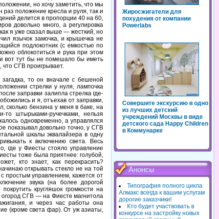
положении, но хочу заметить, что мы
н раз положение кресла и руля, так и
Жиросжигатели для
идений делится в пропорции 40 на 60,
похудения от компании
ров довольно много, а регулировка
Powerlabs
как я уже сказал выше — жесткий, но
очил язычок замочка, и крышечка не
ющийся подлокотник (с емкостью по
 можно облокотиться и рука при этом
, и вот тут бы не помешало бы иметь
, что СГВ проигрывает.
 загадка, то он вначале с бешеной
положении стрелки у нуля, лампочка
после заправки залипла стрелка где-
божились и я, отъехав от заправки,
Совершите экскурсию в одно
л, сколько бензина у меня в баке, на
из лучших детский
-то штырьками-ручечками, нельзя
учреждений Москвы в виде
жалось одновременно, а управлялся
детского сада Happy Children
ое показывал довольно точно, у СГВ
в Коммунарке
нтальной шкалы эквалайзера в одну
ривыкать к включению света. Весь
о, где у Фиесты стояло управление
иесты тоже была приятнее: голубой,
жет, кто знает, как перекрасить?
начинаю открывать стекло не на той
Анонсы
 с простым управлением, кажется от
ключение звука (на более дорогой
Типография полного цикла
 покрутить кругляшок громкости на
Алмакс всегда к вашим услугам
 в огород СГВ — на Фиесте магнитола
дорогие заказчики!
ажигания, и через час работы она
Кто будет участвовать в
ие (кроме света фар). От уж азиаты,
конкурсе на застройку новых