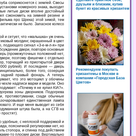
Сделайте приятное себе,
труба соприкоснется с землей. Свесы
друзьям и близким, купив
установки номерного знака, выходит
букет из красивых хризантем
овые литые диски вполне достойный
шил сэкономить на зимней резине и
фильма про Шрека) этой зимой, тем
рактически не было. Запасное колесо
й и сетует, что «малышка» уж очень
тиковый молдинг, окрашенный в цвет
, подающего сигнал «З-е-м-л-я» при
обсуждение двери, повторю основные
верь (промежуточных положений нет,
 двери, поэтому фишечки с отдельно
ер, торчащий из приоткрытой двери
0000 рублей). И последнее — дверь
Рекомендуем покупать
ринципиально, более того, созерцая
хризантемы в Москве в
 задний правый фонарь. А теперь
компании «Городская База
умает, что это мотоцикл у обочины
Цветов»
м чехле надписи марки и модели. Оно
подумает: «Почему я не купил KIA?».
догрева зоны дворников. Подогрева
ки, противотуманки, сзади обычные
разочаровывает единственная лампа
ловато. И еще меня выводит из себя
родуманная штука была, а на СГВ на
 простят).
о удобные, с неплохой поддержкой и
вда, поясничной регулировки нет, но
ль стопора, и спинка под действием
какие-то плоские диски. Вертикально