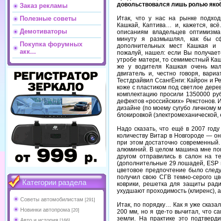
довольствовался лишь ролью яко
Заказ рекламы
Итак, что у нас на рынке подхо
Полезные советы
Кашкай, Каптива… и, кажется, всё
Демотиваторы
описаниям владельцев оптимизм
минуту я размышлял, как бы с
Покупка форумных
дополнительных мест Кашкая и 
акк...
пожалуй, нашел: если Вы получае
утробе матери, то семиместный Каш
же у водителя Кашкая очень мал
двигатель и, честно говоря, вар
Тестдрайвил СсангЁнги: Кайрон и Ре
коже с пластиком под светлое дере
комплектацию просили 1350000 руб
дефектов «российских» Рекстонов. 
дизайне (по моему сугубо личному
блокировкой (электромеханической, 
Надо сказать, что ещё в 2007 год
количеству Витар в Новгороде — он
при этом достаточно современный.
алюминий. В целом машина мне пон
другом отправились в салон на т
(дополнительные 29 лошадей, ESP 
цветовое предпочтение было следу
получил свою СГВ темно-серого цв
Категории раздела
коврики, решетка для защиты ради
ухудшают проходимость (клиренс), 
Советы автомобилистам
[291]
Итак, по порядку… Как я уже сказа
Новинки автопрома
[20]
200 мм, но я где-то вычитал, что 
земли. На практике это подтверди
Авто и история
[166]