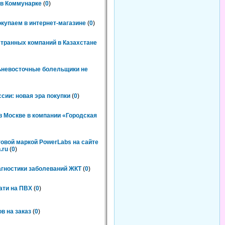
n в Коммунарке
(
0
)
окупаем в интернет-магазине
(
0
)
странных компаний в Казахстане
льневосточные болельщики не
сии: новая эра покупки
(
0
)
 Москве в компании «Городская
говой маркой PowerLabs на сайте
.ru
(
0
)
агностики заболеваний ЖКТ
(
0
)
ати на ПВХ
(
0
)
в на заказ
(
0
)