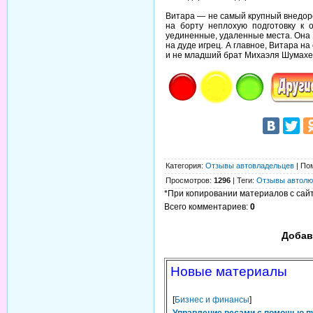
Витара — не самый крупный внедоро
на борту неплохую подготовку к 
уединенные, удаленные места. Она д
на дуде игрец. А главное, Витара н
и не младший брат Михаэля Шумах
Категория
:
Отзывы автовладельцев
|
По
Просмотров
:
1296
|
Теги
:
Отзывы автолю
*При копировании материалов с сайта
Всего комментариев
:
0
Добав
Новые материалы
[
Бизнес и финансы
]