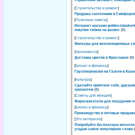
Управление весами с помощью п
[
Строительство и ремонт
]
Продажа сантехники в Симферопо
[
Полезные советы
]
Интернет магазин golden-tabaker
покупки табака на развес
(
0
)
[
Строительство и ремонт
]
Фильтры для вентиляционных сис
[
Автоновости
]
Доставка цветов в Ярославле
(
0
)
[
Бизнес и финансы
]
Грузоперевозки на Газели в Каза
[
Культура
]
Сделайте приятное себе, друзьям
хризантем
(
0
)
[
Советы для женщин
]
Жиросжигатели для похудения от
[
Бизнес и финансы
]
Производство и оптовые продажи
[
Это интересно
]
Попробуйте бесплатную интелле
угадав самое популярное слово
(