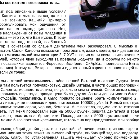
бы состоятельного соискателя…
дит под описанные выше условия?
. Каптива только на заказ, да и по
а не возникло. Кашкай? Примерно
формулировать мои ощущения от
не нашел подходящих слов. Нет,
те наслаждение от позы младенца в
кай — это то, что Вам нужно. К тому
о места над головой, слабоватый
иатор в сочетании со слабым двигателем меня разочаровал. С мыслью о 
кстон. Салон Кайрона показался простоватым, даже с кожей, да и дизайн вс
во в максимальной комплектации 2. 7 XVT покорил меня всем, за исключением
лей, которые явно выходили за пределы бюджета, да и форумы по Рекст
Из оставшихся вариантов: Форестер, Икс-Трейл, СиАрВи… проигрывали Витаре
 мнению). К тому же, Витара — почти единственный вариант с понижающей п
если уж точно).
у мы с женой познакомились с обновленной Витарой в салоне Сузуки Нижне
а там пользуется популярностью. Дизайн Витары, в части общих пропорций 
 Салон из жесткого пластика, но довольно симпатичный. Спортивные колод
равилась еще тогда, правда цена была другая. За мои деньги можно было 
ест-драйв, прокатились, и было принято решение брать комплектацию 2.
и литые диски перевесили дополнительные 100000 рублей). Белый цвет нужн
ющим: темно-серая, черная, бежевая. Мне повезло, видимо кто-то отказал
ета. Тут меня порадовали ещё на 50000 рублей, защита двигателя и транс
атора, пластиковые брызговики. Последние стоят 5000 с установкой — чи
а можно было поставить резиновые, которые на порядок дешевле, или вообще 
л выше, общий дизайн достаточно достойный, ничего эксцентричного, строго
самая нижняя точка лежит на выхлопной трубе, огибающей заднюю подвеску,
лось, благо, что установленная защита уменьшает клиренс примерно до