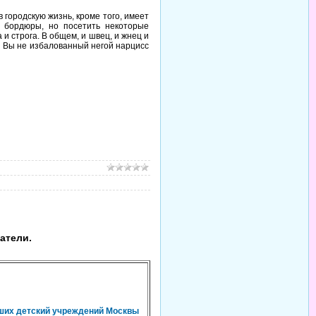
городскую жизнь, кроме того, имеет
а бордюры, но посетить некоторые
и строга. В общем, и швец, и жнец и
ли Вы не избалованный негой нарцисс
атели.
чших детский учреждений Москвы