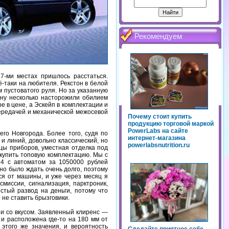
Рекомендуем
7-ми местах пришлось расстаться.
ё-таки на любителя. Рекстон в белой
 пустоватого руля. Но за указанную
ону несколько насторожили обилием
 в цене, а Эскейп в комплектации и
ередачей и механической межосевой
Почему стоит купить
продукцию торговой маркой
PowerLabs на сайте
го Новгорода. Более того, судя по
интернет-магазина
и линий, довольно классический, но
powerlabsnutrition.ru
цы приборов, уместная отделка под
купить топовую комплектацию. Мы с
 4 с автоматом за 1050000 рублей
о было ждать очень долго, поэтому
ся от машины, и уже через месяц я
миссии, сигнализация, парктроник,
стый развод на деньги, потому что
не ставить брызговики.
 и со вкусом. Заявленный клиренс —
 и расположена где-то на 180 мм от
 этого же значения, и вероятность