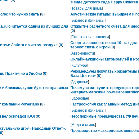
ульта
(
0
)
в виде детского сада Happy Childre
[
Товары для дома
]
ле: что нужно знать
(
0
)
Акустические гитары: выбираем и п
[
Бизнес и финансы
]
ka.ru считается одним из лучших для
Открытие расчетного счета для ино
(
0
)
[
Спортивные новости
]
Спорт из часового пояса 10: как да
тем: Забота о чистом воздухе
(
0
)
теряют связь с игрой
(
0
)
[
Автоновости
]
Онлайн-аукционы автомобилей в Рос
[
Культура
]
Рекомендуем покупать хризантемы в
ни: Практично и Удобно
(
0
)
База Цветов»
(
0
)
[
Здоровье
]
 и близким, купив букет из красивых
Почему стоит купить продукцию тор
интернет-магазина powerlabsnutrition
[
Здоровье
]
 компании Powerlabs
(
0
)
Гастроскопия как главный метод ди
[
Бизнес и финансы
]
 велосипедов IDGI
(
0
)
Неоспоримые преимущества УФ печ
[
Мода и стиль
]
ктуальную игру «Народный Ответ»,
Производство жаккардовых шевроно
0
)