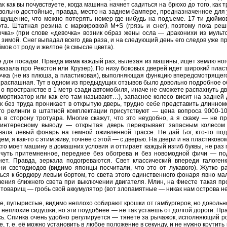
 как вы почувствуете, когда машина начнет садиться на брюхо до того, как 
овольно достойные, правда, место на заднем бампере, предназначенное для 
ощущение, что можно потерять номер где-нибудь на подъеме. 17-ти дюйм
та. Штатная резина с маркировкой M+S (грязь и снег), поэтому пока ре
вочка» (при слове «девочка» возник образ жены осла — драконихи из мульт
ь зимой. Снег выпадал всего два раза, и на следующий день его следов уже п
мов от роду и желтое (в смысле цвета).
 для посадки. Правда мама каждый раз, вылезая из машины, ищет землю ного
сказала про Рекстон или Крузер). По низу боковых дверей идет широкий плас
чка (не из плюша, а пластиковая), выполняющая функцию впередсмотрящего
 распашная. Тут в одном из предыдущих отзывов было довольно подробное 
 о пространстве в 1 метр сзади автомобиля, иначе не сможете распахнуть д
амортизатор или как его там называют…), запасное колесо висит на задней
к без труда проникает в открытую дверь, трудно себе представить длинном
аго релинги в штатной комплектации присутствуют — цена вопроса 9000-1
а в сторону тротуара. Многие скажут, что это неудобно, а я скажу — не п
 интересному выводу — открытая дверь перекрывает запасным колесом
вала левый фонарь на темной оживленной трассе. Не дай Бог, кто-то под
 я как-то с этим живу, точнее с этой — с дверью. На двери и на пластиково
, кто моет машину в домашних условия и оттирает каждый изгиб буквы, не раз 
 чуть притемненное, переднее без обогрева и без новомодной фичи — по
т. Правда, зеркала подогреваются. Свет классический впереди галоген
 ни светодиодов (видимо японцы посчитали, что это от лукавого). Жутко 
ься к бордюру левым бортом, то света этого единственного фонаря явно ма
ючения ближнего света при выключении двигателя. Млин, на Фиесте такая п
й товарищ — гробь свой аккумулятор (вот злопамятные — никак нам острова не
е, пупыристые, видимо неплохо собирают крошки от гамбургеров, но довольн
 неплохие сидушки, но эти поудобнее — не так устаешь от долгой дороги. Пра
есь. Спинка очень удобно регулируется — тянете за рычажок, исполняющий ро
 т. е. её можно установить в любое положение в секунду, и не нужно крутить 