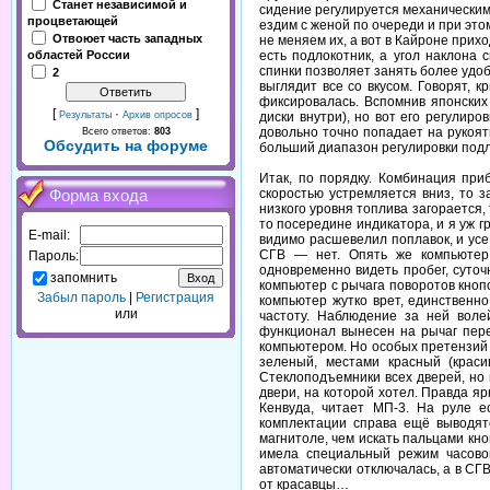
Станет независимой и
сидение регулируется механическим 
процветающей
ездим с женой по очереди и при этом
Отвоюет часть западных
не меняем их, а вот в Кайроне прихо
есть подлокотник, а угол наклона
областей России
спинки позволяет занять более удоб
2
выглядит все со вкусом. Говорят, 
фиксировалась. Вспомнив японских
[
·
]
диски внутри), но вот его регулиро
Результаты
Архив опросов
довольно точно попадает на рукоятк
Всего ответов:
803
Обсудить на форуме
больший диапазон регулировки подл
Итак, по порядку. Комбинация при
скоростью устремляется вниз, то з
Форма входа
низкого уровня топлива загорается,
то посередине индикатора, и я уж 
E-mail:
видимо расшевелил поплавок, и усе о
СГВ — нет. Опять же компьютер 
Пароль:
одновременно видеть пробег, суто
запомнить
компьютер с рычага поворотов кноп
Забыл пароль
|
Регистрация
компьютер жутко врет, единственн
или
частоту. Наблюдение за ней воле
функционал вынесен на рычаг пере
компьютером. Но особых претензий 
зеленый, местами красный (краси
Стеклоподъемники всех дверей, но 
двери, на которой хотел. Правда я
Кенвуда, читает МП-3. На руле е
комплектации справа ещё выводятс
магнитоле, чем искать пальцами кно
имела специальный режим часовой
автоматически отключалась, а в СГВ
от красавцы…