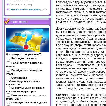
повреждения трубы уменьшается, так
Автоновости
[1589]
короткие и углы въезда и съезда д
за границы бампера, и создается 
Отзывы автовладельцев
[15113]
компромисс элегантности и комфор
посмотреть, как поведет себя «де
более что и зиму эту трудно назват
Наш опрос
не литое, а штампованное 16-ти дюй
Двери достаточно большие, удобные
высокая (представляю, что бы она 
кузова, под передним бампером юбо
обнаружении таковой. Задняя дверь
тезисы: если паркуетесь — помните
поскольку на двери стоит газовый 
открывающимся стеклом нет, дожди
(покупайте багажник на крышу, бл
Что будет с Украиной?
открывается не в сторону дороги, 
процесс открывания, я пришел к
Распадется на части
представьте, если бы она перекры
Перейдет под контроль
припаркован… Улавливаете… В общем,
запада
конечно, наверное, красиво, но тот
Перейдет под контроль
Стекло задней двери с обогревом,
России
форсунок омывателей и подавно не
Обстановка
лампочки, ни тебе ходовых огней,
стабилизируется и начнет
фонаря заднего хода, если паркуеш
улучшаться
такая мелочь, как отсутствие откл
Вернет Крым и сохранит
тебе — выкуси. Иди, значит, дорого
восточные территории
Садимся в салон. Кресла матерчаты
Потеряет часть восточных
в меру жесткие. У Фиесты тоже были
территорий
она, пожалуй, особо и не нужна зд
Обнищает и влезет в долги
пружины прижимается к вашей спине,