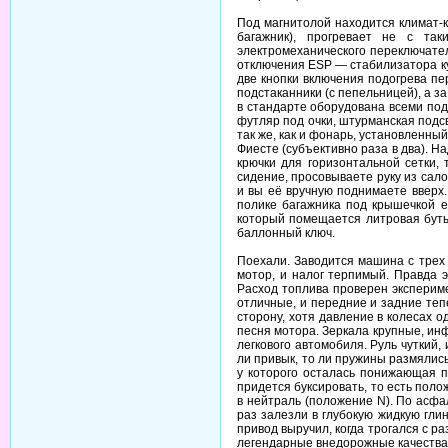
Под магнитолой находится климат-
багажник), прогревает не с та
электромеханического переключате
отключения ESP — стабилизатора кур
две кнопки включения подогрева пе
подстаканники (с пепельницей), а 
в стандарте оборудована всеми под
футляр под очки, штурманская подс
так же, как и фонарь, установленный
Фиесте (субъективно раза в два). Н
крючки для горизонтальной сетки,
сидение, просовываете руку из сал
и вы её вручную поднимаете вверх.
полике багажника под крышечкой е
который помещается литровая буты
баллонный ключ.
Поехали. Заводится машина с трех 
мотор, и налог терпимый. Правда э
Расход топлива проверен экспериме
отличные, и передние и задние теп
сторону, хотя давление в колесах о
песня мотора. Зеркала крупные, ин
легкового автомобиля. Руль чуткий,
ли привык, то ли пружины размялись
у которого осталась понижающая п
придется буксировать, то есть пол
в нейтраль (положение N). По асфа
раз залезли в глубокую жидкую гли
привод выручил, когда трогался с р
легендарные внедорожные качества