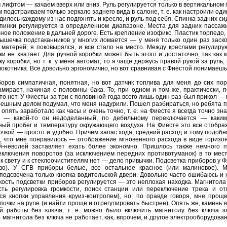
лифтом — качаем вверх или вниз. Руль регулируется только в вертикальном 
 подстраиваем только зеркало заднего вида в салоне, т. е. как настроили оди
дилось каждому из нас подгонять и кресло, и руль под себя. Спинка задних с
 спинки регулируется в определенном диапазоне. Места для задних пассажи
ное положение в дальней дороге. Есть крепление изофикс. Пластик торпедо, 
крышечка подстаканников у многих ломается — у меня только один раз заск
 матерей, я поковырялся, и всё стало на место. Между креслами регулиру
вки не хватает. Для ручной коробки может быть этого и достаточно, так как
у коробки, но т. к. у меня автомат, то я чаще держусь правой рукой за руль
окотника. Все довольно эргономично, но вот сравнивая с Фиестой понимаешь
боров симпатичная, понятная, но вот датчик топлива для меня до сих пор
амирает, начиная с половины бака. То, при одном и том же, практически, 
 то нет. У Фиесты за три с половиной года всего лишь один раз был прикол — 
грешным делом подумал, что меня надурили. Пошел разбираться, но ребята по
пять заработало как часы и очень точно, т. е. на Фиесте я всегда точно зна
— какой-то он недоделанный, по дебильному переключается — какими
чный пробег и температуру окружающего воздуха. На Фиесте это все отобра
очкой — просто и удобно. Причем запас хода, средний расход и тому подобн
о, что мне понравилось — отображение мгновенного расхода в виде горизо
й-неволей заставляет ехать более экономно. Пришлось также немного п
ключения поворотов (за исключением передних противотуманок) в то мест
к свету и к стеклоочистителям нет — дело привычки. Подсветка приборов у Ф
во). У СГВ приборы белые, все остальное красное (или малиновое). Мо
подсвечена только кнопка водительской двери. Довольно часто ошибаюсь и 
ркость подсветки приборов регулируется — это неплохая находка. Магнитола
сть регулировка громкости, поиск станции или переключение трека и от
я кнопки управления круиз-контролем), но, по правде говоря, мне проще
почки на руле (и найти проще и отрегулировать быстрее). Опять же, камень
 работы без ключа, т. е. можно было включить магнитолу без ключа з
 магнитола без ключа не работает, как, впрочем, и другое электрооборудован