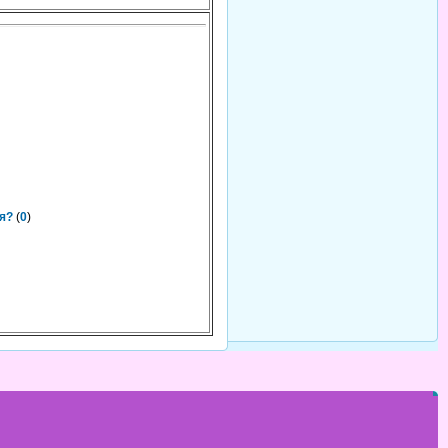
я?
(
0
)