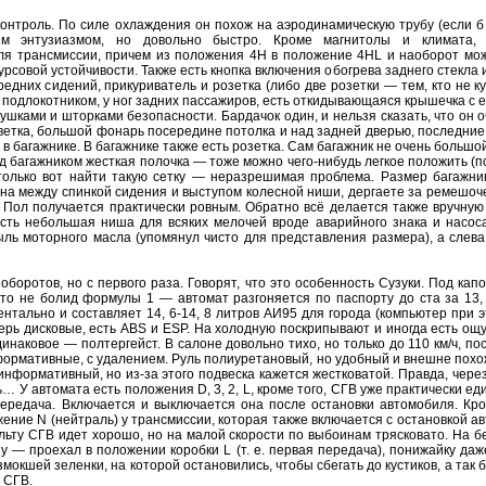
контроль. По силе охлаждения он похож на аэродинамическую трубу (если б
ким энтузиазмом, но довольно быстро. Кроме магнитолы и климата,
ля трансмиссии, причем из положения 4H в положение 4HL и наоборот мож
совой устойчивости. Также есть кнопка включения обогрева заднего стекла и 
редних сидений, прикуриватель и розетка (либо две розетки — тем, кто не к
за подлокотником, у ног задних пассажиров, есть откидывающаяся крышечка с
ушками и шторками безопасности. Бардачок один, и нельзя сказать, что он о
ветка, большой фонарь посередине потолка и над задней дверью, последни
 в багажнике. В багажнике также есть розетка. Сам багажник не очень большой
ад багажником жесткая полочка — тоже можно чего-нибудь легкое положить (п
 только вот найти такую сетку — неразрешимая проблема. Размер багажни
она между спинкой сидения и выступом колесной ниши, дергаете за ремешоче
 Пол получается практически ровным. Обратно всё делается также вручную
сть небольшая ниша для всяких мелочей вроде аварийного знака и насоса
ль моторного масла (упомянул чисто для представления размера), а слева
оборотов, но с первого раза. Говорят, что это особенность Сузуки. Под ка
то не болид формулы 1 — автомат разгоняется по паспорту до ста за 13, 
нтально и составляет 14, 6-14, 8 литров АИ95 для города (компьютер при 
ерь дисковые, есть ABS и ESP. На холодную поскрипывают и иногда есть ощ
динаковое — полтергейст. В салоне довольно тихо, но только до 110 км/ч, по
формативные, с удалением. Руль полиуретановый, но удобный и внешне пох
 информативный, но из-за этого подвеска кажется жестковатой. Правда, чере
… У автомата есть положения D, 3, 2, L, кроме того, СГВ уже практически 
ередача. Включается и выключается она после остановки автомобиля. Кром
ожение N (нейтраль) у трансмиссии, которая также включается с остановкой 
льту СГВ идет хорошо, но на малой скорости по выбоинам трясковато. На б
ну — проехал в положении коробки L (т. е. первая передача), понижайку да
азмокшей зеленки, на которой остановились, чтобы сбегать до кустиков, а так
 СГВ.