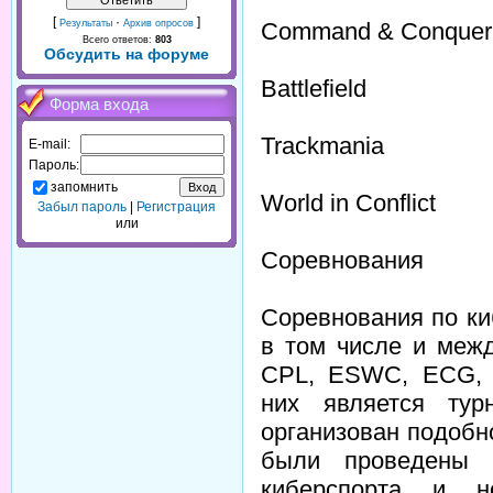
[
·
]
Command & Conquer
Результаты
Архив опросов
Всего ответов:
803
Обсудить на форуме
Battlefield
Форма входа
Trackmania
E-mail:
Пароль:
запомнить
World in Сonflict
Забыл пароль
|
Регистрация
или
Соревнования
Соревнования по ки
в том числе и меж
CPL, ESWC, ECG, 
них является тур
организован подоб
были проведены 
киберспорта и 