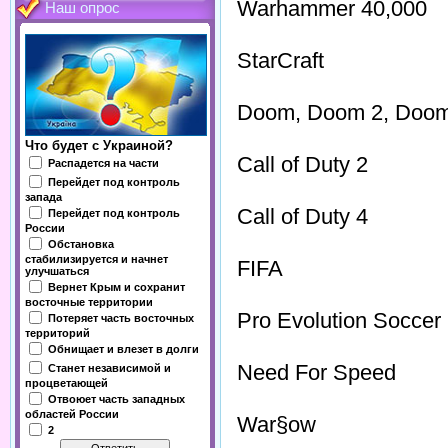
Warhammer 40,000
Наш опрос
StarCraft
Doom, Doom 2, Doom
Что будет с Украиной?
Call of Duty 2
Распадется на части
Перейдет под контроль
запада
Call of Duty 4
Перейдет под контроль
России
Обстановка
стабилизируется и начнет
FIFA
улучшаться
Вернет Крым и сохранит
восточные территории
Pro Evolution Soccer
Потеряет часть восточных
территорий
Обнищает и влезет в долги
Need For Speed
Станет независимой и
процветающей
Отвоюет часть западных
областей России
War§ow
2