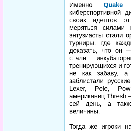
Именно
Quake
б
киберспортивной д
своих адептов от
меряться силами 
энтузиасты стали 
турниры, где кажд
доказать, что он 
стали инкубатор
тренирующихся и го
не как забаву, а
заблистали русские 
Lexer, Pele, Po
американец Thresh 
сей день, а такж
величины.
Тогда же игроки н