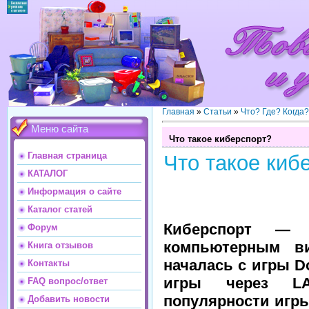
Главная
»
Статьи
»
Что? Где? Когда
Меню сайта
Что такое киберспорт?
Главная страница
Что такое киб
КАТАЛОГ
Информация о сайте
Каталог статей
Киберспорт — 
Форум
компьютерным ви
Книга отзывов
началась с игры D
Контакты
игры через LA
FAQ вопрос/ответ
популярности игр
Добавить новости