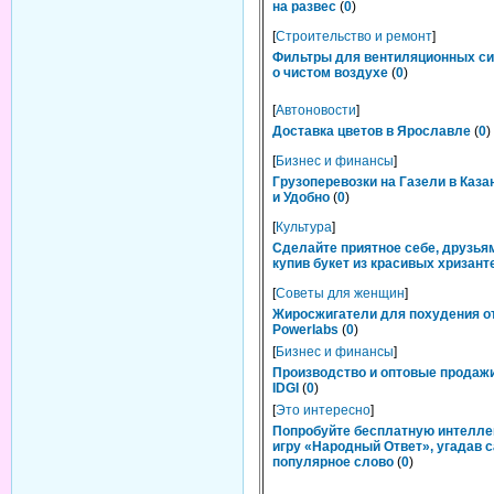
на развес
(
0
)
[
Строительство и ремонт
]
Фильтры для вентиляционных си
о чистом воздухе
(
0
)
[
Автоновости
]
Доставка цветов в Ярославле
(
0
)
[
Бизнес и финансы
]
Грузоперевозки на Газели в Каза
и Удобно
(
0
)
[
Культура
]
Сделайте приятное себе, друзьям
купив букет из красивых хризант
[
Советы для женщин
]
Жиросжигатели для похудения о
Powerlabs
(
0
)
[
Бизнес и финансы
]
Производство и оптовые продаж
IDGI
(
0
)
[
Это интересно
]
Попробуйте бесплатную интелл
игру «Народный Ответ», угадав 
популярное слово
(
0
)