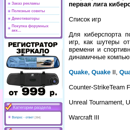
первая лига кибер
Заказ рекламы
Полезные советы
Список игр
Демотиваторы
Покупка форумных
акк...
Для киберспорта п
игр, как шутеры от
времени и спортив
динамичные компью
Quake,
Quake
II,
Qu
Counter-StrikeTeam F
Unreal Tournament, 
Категории раздела
Warcraft III
Вопрос - ответ
[394]