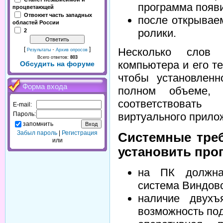
программа появи
процветающей
Отвоюет часть западных
после открывае
областей России
ролики.
2
[
·
]
Несколько слов 
Результаты
Архив опросов
Всего ответов:
803
компьютера и его т
Обсудить на форуме
чтобы установлен
Форма входа
полном объеме, 
соответствоват
E-mail:
Пароль:
виртуального прило
запомнить
Забыл пароль
|
Регистрация
Системные треб
или
установить про
на ПК должна
система Виндовс 
наличие двухъ
возможность по