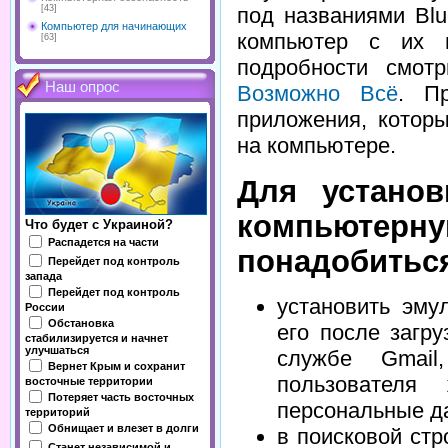
[43]
под названиями Blu
Компьютер для начинающих
компьютер с их 
[63]
подробности смот
Наш опрос
Возможно Всё
. П
приложения, котор
на компьютере.
Для установ
компьют
Что будет с Украиной?
Распадется на части
понадобитьс
Перейдет под контроль
запада
Перейдет под контроль
установить эму
России
Обстановка
его после загру
стабилизируется и начнет
улучшаться
службе Gmail
Вернет Крым и сохранит
пользователя
восточные территории
Потеряет часть восточных
персональные да
территорий
Обнищает и влезет в долги
в поисковой стр
Станет независимой и