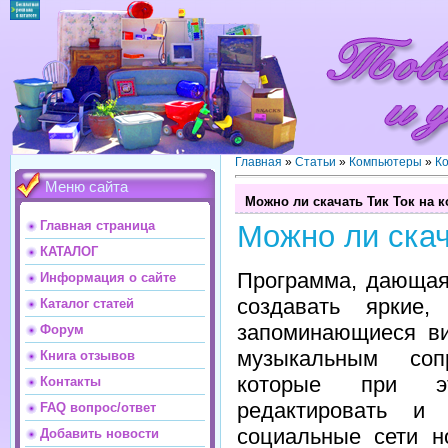
Главная
»
Статьи
»
Компьютеры
»
К
Меню сайта
Можно ли скачать Тик Ток на 
Главная страница
Можно ли скач
КАТАЛОГ
Программа, дающая
Информация о сайте
создавать яркие
Каталог статей
запоминающиеся ви
Форум
музыкальным сопр
Книга отзывов
которые при э
Контакты
редактировать и 
FAQ вопрос/ответ
социальные сети н
Добавить новости