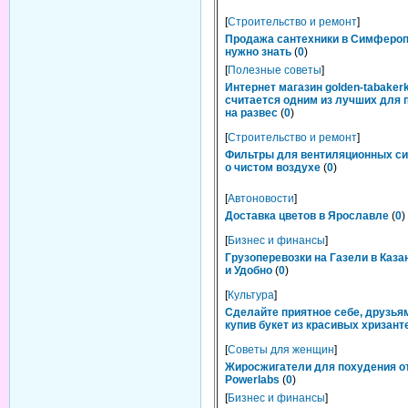
[
Строительство и ремонт
]
Продажа сантехники в Симфероп
нужно знать
(
0
)
[
Полезные советы
]
Интернет магазин golden-tabakerk
считается одним из лучших для 
на развес
(
0
)
[
Строительство и ремонт
]
Фильтры для вентиляционных си
о чистом воздухе
(
0
)
[
Автоновости
]
Доставка цветов в Ярославле
(
0
)
[
Бизнес и финансы
]
Грузоперевозки на Газели в Каза
и Удобно
(
0
)
[
Культура
]
Сделайте приятное себе, друзьям
купив букет из красивых хризант
[
Советы для женщин
]
Жиросжигатели для похудения о
Powerlabs
(
0
)
[
Бизнес и финансы
]