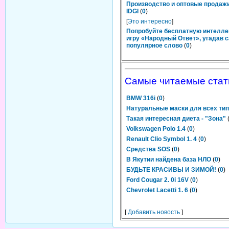
Производство и оптовые продаж
IDGI
(
0
)
[
Это интересно
]
Попробуйте бесплатную интелл
игру «Народный Ответ», угадав 
популярное слово
(
0
)
Самые читаемые стат
BMW 316i
(
0
)
Натуральные маски для всех тип
Такая интересная диета - "Зона"
Volkswagen Polo 1.4
(
0
)
Renault Clio Symbol 1. 4
(
0
)
Средства SOS
(
0
)
В Якутии найдена база НЛО
(
0
)
БУДЬТЕ КРАСИВЫ И ЗИМОЙ!
(
0
)
Ford Cougar 2. 0i 16V
(
0
)
Chevrolet Lacetti 1. 6
(
0
)
[
Добавить новость
]