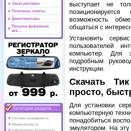
выступает не тол
Заказ рекламы
позиционируется
Полезные советы
возможность обм
Демотиваторы
общаться с интерес
Покупка форумных
акк...
Установить серви
пользователей ин
компьютер. Для э
подробным руково
инструкции.
Скачать Ти
просто, быст
Для установки сер
Категории раздела
компьютерную техни
Системы охлаждения
понадобиться восп
[2]
Манипуляторы
[1]
эмулятором. На эту
Компьютерная безопасность